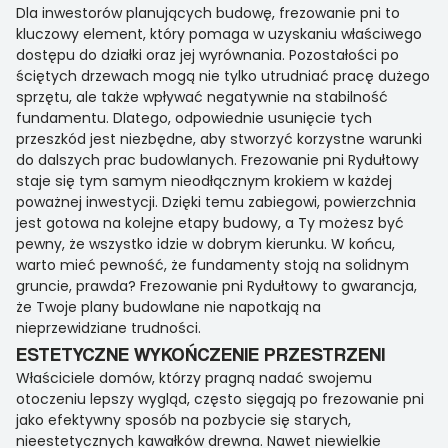
Dla inwestorów planujących budowę, frezowanie pni to
kluczowy element, który pomaga w uzyskaniu właściwego
dostępu do działki oraz jej wyrównania. Pozostałości po
ściętych drzewach mogą nie tylko utrudniać pracę dużego
sprzętu, ale także wpływać negatywnie na stabilność
fundamentu. Dlatego, odpowiednie usunięcie tych
przeszkód jest niezbędne, aby stworzyć korzystne warunki
do dalszych prac budowlanych. Frezowanie pni Rydułtowy
staje się tym samym nieodłącznym krokiem w każdej
poważnej inwestycji. Dzięki temu zabiegowi, powierzchnia
jest gotowa na kolejne etapy budowy, a Ty możesz być
pewny, że wszystko idzie w dobrym kierunku. W końcu,
warto mieć pewność, że fundamenty stoją na solidnym
gruncie, prawda? Frezowanie pni Rydułtowy to gwarancja,
że Twoje plany budowlane nie napotkają na
nieprzewidziane trudności.
ESTETYCZNE WYKOŃCZENIE PRZESTRZENI
Właściciele domów, którzy pragną nadać swojemu
otoczeniu lepszy wygląd, często sięgają po frezowanie pni
jako efektywny sposób na pozbycie się starych,
nieestetycznych kawałków drewna. Nawet niewielkie