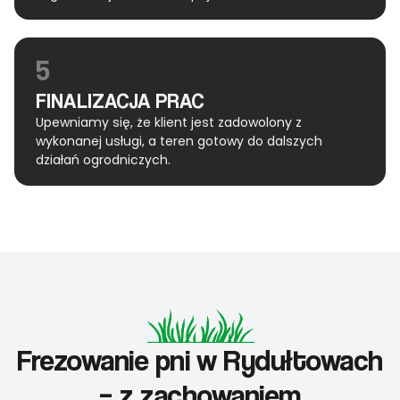
5
FINALIZACJA PRAC
Upewniamy się, że klient jest zadowolony z
wykonanej usługi, a teren gotowy do dalszych
działań ogrodniczych.
Frezowanie pni w Rydułtowach
– z zachowaniem