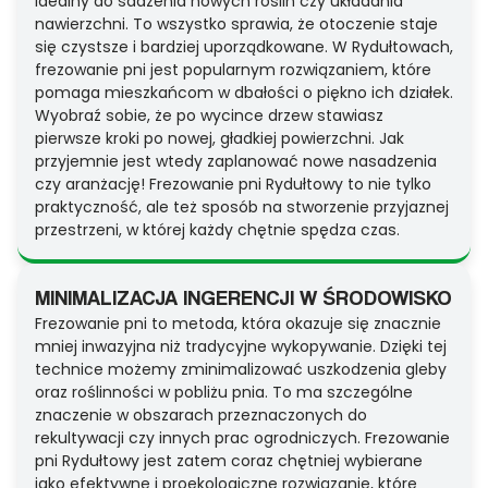
idealny do sadzenia nowych roślin czy układania
nawierzchni. To wszystko sprawia, że otoczenie staje
się czystsze i bardziej uporządkowane. W Rydułtowach,
frezowanie pni jest popularnym rozwiązaniem, które
pomaga mieszkańcom w dbałości o piękno ich działek.
Wyobraź sobie, że po wycince drzew stawiasz
pierwsze kroki po nowej, gładkiej powierzchni. Jak
przyjemnie jest wtedy zaplanować nowe nasadzenia
czy aranżację! Frezowanie pni Rydułtowy to nie tylko
praktyczność, ale też sposób na stworzenie przyjaznej
przestrzeni, w której każdy chętnie spędza czas.
MINIMALIZACJA INGERENCJI W ŚRODOWISKO
Frezowanie pni to metoda, która okazuje się znacznie
mniej inwazyjna niż tradycyjne wykopywanie. Dzięki tej
technice możemy zminimalizować uszkodzenia gleby
oraz roślinności w pobliżu pnia. To ma szczególne
znaczenie w obszarach przeznaczonych do
rekultywacji czy innych prac ogrodniczych. Frezowanie
pni Rydułtowy jest zatem coraz chętniej wybierane
jako efektywne i proekologiczne rozwiązanie, które