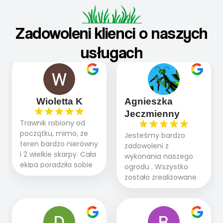
Zadowoleni klienci o naszych
usługach
Wioletta K
Agnieszka
Jeczmienny
Trawnik robiony od
początku, mimo, że
Jesteśmy bardzo
teren bardzo nierówny
zadowoleni z
i 2 wielkie skarpy. Cała
wykonania naszego
ekipa poradziła sobie
ogrodu . Wszystko
WSPANIALE od
zostało zrealizowane
początku do końca,
fachowo, rzetelnie i
profesionalny sprzęt,
zgodnie z naszymi
panowie wiedzą co
oczekiwaniami. Prace
robią. Wszystko poszło
przebiegały sprawnie