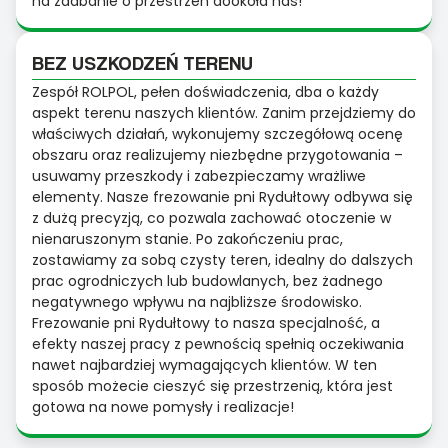
na zadbanie o przestrzeń dookoła nas!
BEZ USZKODZEŃ TERENU
Zespół ROLPOL, pełen doświadczenia, dba o każdy
aspekt terenu naszych klientów. Zanim przejdziemy do
właściwych działań, wykonujemy szczegółową ocenę
obszaru oraz realizujemy niezbędne przygotowania –
usuwamy przeszkody i zabezpieczamy wrażliwe
elementy. Nasze frezowanie pni Rydułtowy odbywa się
z dużą precyzją, co pozwala zachować otoczenie w
nienaruszonym stanie. Po zakończeniu prac,
zostawiamy za sobą czysty teren, idealny do dalszych
prac ogrodniczych lub budowlanych, bez żadnego
negatywnego wpływu na najbliższe środowisko.
Frezowanie pni Rydułtowy to nasza specjalność, a
efekty naszej pracy z pewnością spełnią oczekiwania
nawet najbardziej wymagających klientów. W ten
sposób możecie cieszyć się przestrzenią, która jest
gotowa na nowe pomysły i realizacje!