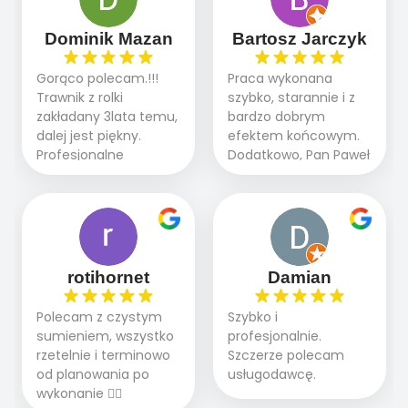
sprawnie i szybko.
dzięki temu,że firma
Doradztwo w
działa kompleksowo :
Dominik Mazan
Bartosz Jarczyk
pielęgnacji trawnika
ogrodnictwo,nawodnienie,
teraz i na późniejszym
brukarstwo.Efekt
Gorąco polecam.!!!
Praca wykonana
etapie jest dużym
końcowy przerósł
Trawnik z rolki
szybko, starannie i z
plusem. Teraz razem
nasze oczekiwania.
zakładany 3lata temu,
bardzo dobrym
z dzieckiem i małym
Polecamy tę firmę
dalej jest piękny.
efektem końcowym.
pieskiem cieszymy się
wszystkim , którzy
Profesjonalne
Dodatkowo, Pan Paweł
pięknym trawnikiem :)
marzą o pięknym
podejście do pracy,
chętnie udziela porad
A trawa robi efekt
ogrodzie.
terminowo wykonane
i odpowiedzie na
WOW. Polecam firmę
2 zlecenia na rolkę.
pytania.
w 100%
Polecam.
rotihornet
Damian
Polecam z czystym
Szybko i
sumieniem, wszystko
profesjonalnie.
rzetelnie i terminowo
Szczerze polecam
od planowania po
usługodawcę.
wykonanie 👍🏻