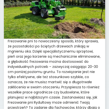
Frezowanie pni to nowoczesny sposób, który sprawia,
że pozostałości po ściętych drzewach znikają w
mgnieniu oka. Dzięki specjalistycznemu sprzętowi,
pień oraz jego korzenie są mechanicznie eliminowane,
a głębokość frezowania można dostosować do
indywidualnych potrzeb – zazwyczaj osiągając 20-30
cm poniżej poziomu gruntu. To rozwiązanie jest nie
tylko efektywne, ale też stosunkowo szybkie, co
oznacza, że nie musisz martwić się o długotrwałe
zakłócenia w swoim otoczeniu. Przyspiesza to również
wszelkie prace ogrodnicze czy budowlane, które
planujesz w najbliższym czasie. Zastanawiasz się, jak
Frezowanie pni Rydułtowy może odmienić Twoją
przestrzeń? To zadanie dla fachowców, którzy dbają o