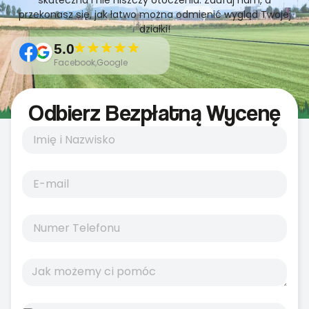
skuteczna i nie niszczy otoczenia. Zaufaj nam, a
przekonasz się, jak łatwo można odmienić wygląd Twojej
działki!
5.0
Facebook,Google
Odbierz Bezpłatną Wycenę