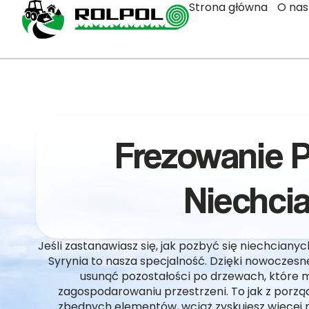
Strona główna
O nas
Frezowanie 
Niechci
Jeśli zastanawiasz się, jak pozbyć się niechciany
Syrynia to nasza specjalność. Dzięki nowoczes
usunąć pozostałości po drzewach, które
zagospodarowaniu przestrzeni. To jak z porzą
zbędnych elementów, wciąż zyskujesz więcej 