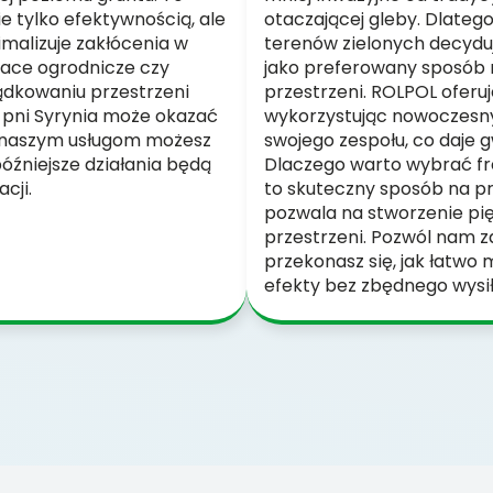
ie tylko efektywnością, ale
otaczającej gleby. Dlatego
imalizuje zakłócenia w
terenów zielonych decyduj
race ogrodnicze czy
jako preferowany sposób 
ządkowaniu przestrzeni
przestrzeni. ROLPOL oferuj
 pni Syrynia może okazać
wykorzystując nowoczesny
ki naszym usługom możesz
swojego zespołu, co daje g
óźniejsze działania będą
Dlaczego warto wybrać fr
cji.
to skuteczny sposób na pr
pozwala na stworzenie pi
przestrzeni. Pozwól nam z
przekonasz się, jak łatw
efekty bez zbędnego wysił