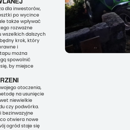
WLANEJ
za dla inwestorów,
esztki po wycince
ale także wpływać
atego rozważne
u wszelkich dalszych
będny krok, który
prawne i
etapu można
ogą spowolnić
się, by miejsce
RZENI
swojego otoczenia,
metodę na usunięcie
wet niewielkie
du czy podwórka.
 i bezinwazyjne
 co otwiera nowe
ój ogród staje się