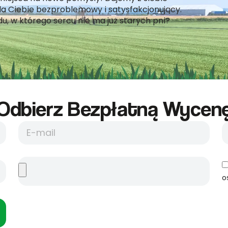
dla Ciebie bezproblemowy i satysfakcjonujący.
u, w którego sercu nie ma już starych pni?
Odbierz Bezpłatną Wycene
o