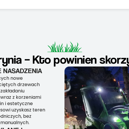
rynia – Kto powinien skorzy
 NASADZENIA
ących nowe
yciętych drzewach
 zakładaniu
wraz z korzeniami
n i estetyczne
sowi uzyskasz teren
dniczych, bez
 manualnych.