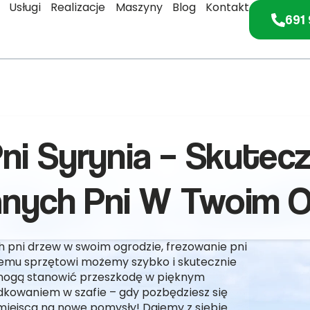
Usługi
Realizacje
Maszyny
Blog
Kontakt
691 
Pni Syrynia – Skutec
anych Pni W Twoim O
ch pni drzew w swoim ogrodzie, frezowanie pni
nemu sprzętowi możemy szybko i skutecznie
 mogą stanowić przeszkodę w pięknym
dkowaniem w szafie – gdy pozbędziesz się
miejsca na nowe pomysły! Dajemy z siebie