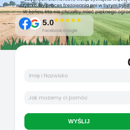
wszystko, by proces frezowania pni w Syryni był 
W końcu, kto nie chciałby mieć pięknego ogrod
5.0
Facebook,Google
WYŚLIJ