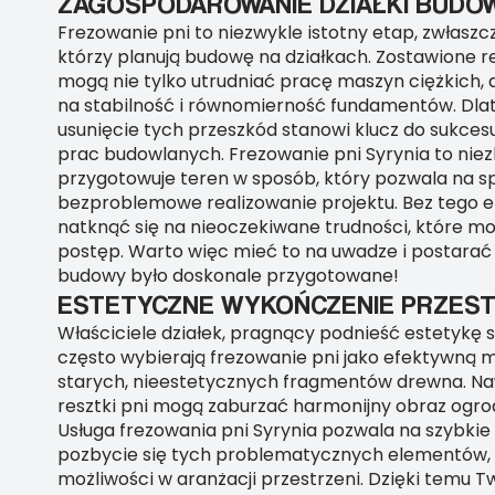
ZAGOSPODAROWANIE DZIAŁKI BUDO
Frezowanie pni to niezwykle istotny etap, zwłaszc
którzy planują budowę na działkach. Zostawione r
mogą nie tylko utrudniać pracę maszyn ciężkich, 
na stabilność i równomierność fundamentów. Dl
usunięcie tych przeszkód stanowi klucz do sukces
prac budowlanych. Frezowanie pni Syrynia to niez
przygotowuje teren w sposób, który pozwala na s
bezproblemowe realizowanie projektu. Bez tego 
natknąć się na nieoczekiwane trudności, które m
postęp. Warto więc mieć to na uwadze i postarać 
budowy było doskonale przygotowane!
ESTETYCZNE WYKOŃCZENIE PRZEST
Właściciele działek, pragnący podnieść estetykę 
często wybierają frezowanie pni jako efektywną 
starych, nieestetycznych fragmentów drewna. Na
resztki pni mogą zaburzać harmonijny obraz ogro
Usługa frezowania pni Syrynia pozwala na szybkie
pozbycie się tych problematycznych elementów,
możliwości w aranżacji przestrzeni. Dzięki temu Tw