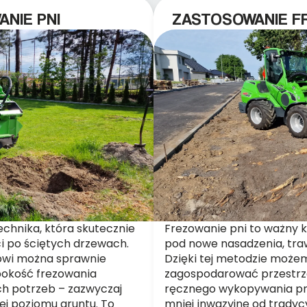
NIE PNI
ZASTOSOWANIE FR
chnika, która skutecznie
Frezowanie pni to ważny 
ci po ściętych drzewach.
pod nowe nasadzenia, tra
owi można sprawnie
Dzięki tej metodzie możem
ębokość frezowania
zagospodarować przestrz
h potrzeb – zazwyczaj
ręcznego wykopywania pni
ej poziomu gruntu. To
mniej inwazyjne od tradyc