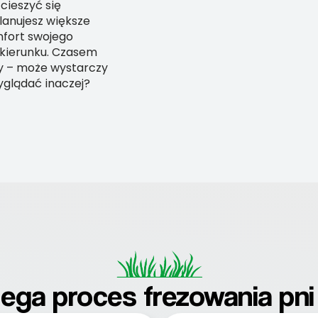
cieszyć się
lanujesz większe
mfort swojego
 kierunku. Czasem
wy – może wystarczy
yglądać inaczej?
iega proces frezowania pni