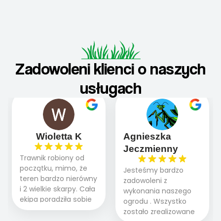
Zadowoleni klienci o naszych
usługach
Wioletta K
Agnieszka
Jeczmienny
Trawnik robiony od
początku, mimo, że
Jesteśmy bardzo
teren bardzo nierówny
zadowoleni z
i 2 wielkie skarpy. Cała
wykonania naszego
ekipa poradziła sobie
ogrodu . Wszystko
WSPANIALE od
zostało zrealizowane
początku do końca,