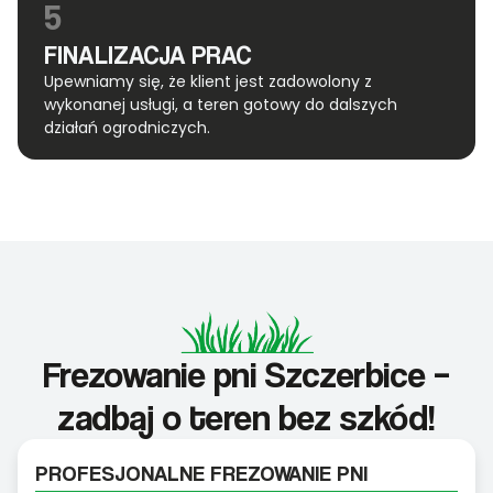
5
FINALIZACJA PRAC
Upewniamy się, że klient jest zadowolony z
wykonanej usługi, a teren gotowy do dalszych
działań ogrodniczych.
Frezowanie pni Szczerbice –
zadbaj o teren bez szkód!
PROFESJONALNE FREZOWANIE PNI