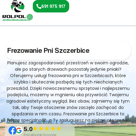
691 975 917
Frezowanie Pni Szczerbice
Planujesz zagospodarować przestrzeń w swoim ogrodzie,
ale po starych drzewach pozostały jedynie pniaki?
Oferujemy usługi frezowania pni w Szczerbicach, które
szybko i skutecznie pozbędą się tych niechcianych
przeszkód. Dzięki nowoczesnemu sprzętowi i najlepszemu
podejściu, możemy w mgnieniu oka przywrócić Twojemu
ogrodowi estetyczny wygląd. Bez obaw, zajmiemy się tym
tak, aby Twoje otoczenie znów zaczęło zachęcać do
spędzania w nim czasu. Frezowanie pni Szczerbice to
nasza specjalność, a Ty zasługujesz na piękne otoczenie!
5.0
Facebook,Google