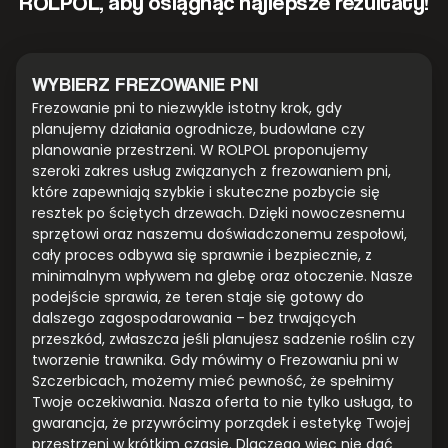
ROLPOL, aby osiągnąć najlepsze rezultaty!
WYBIERZ FREZOWANIE PNI
Frezowanie pni to niezwykle istotny krok, gdy
planujemy działania ogrodnicze, budowlane czy
planowanie przestrzeni. W ROLPOL proponujemy
szeroki zakres usług związanych z frezowaniem pni,
które zapewniają szybkie i skuteczne pozbycie się
resztek po ściętych drzewach. Dzięki nowoczesnemu
sprzętowi oraz naszemu doświadczonemu zespołowi,
cały proces odbywa się sprawnie i bezpiecznie, z
minimalnym wpływem na glebę oraz otoczenie. Nasze
podejście sprawia, że teren staje się gotowy do
dalszego zagospodarowania – bez trwających
przeszkód, zwłaszcza jeśli planujesz sadzenie roślin czy
tworzenie trawnika. Gdy mówimy o Frezowaniu pni w
Szczerbicach, możemy mieć pewność, że spełnimy
Twoje oczekiwania. Nasza oferta to nie tylko usługa, to
gwarancja, że przywrócimy porządek i estetykę Twojej
przestrzeni w krótkim czasie. Dlaczego więc nie dać