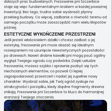
dalszych prac budowlanych. Frezowanie pni Szczerbice
staje się więc fundamentalnym krokiem w każdej poważnej
inwestycji. Bez tego, trudno sobie wyobrazić płynny
przebieg budowy. Co więcej, zadbanie o równość terenu od
samego początku może zaoszczędzić nam wielu kłopotów
później.
ESTETYCZNE WYKOŃCZENIE PRZESTRZENI
Jeśli jesteś właścicielem działki i chcesz zadbać o jej
estetykę, frezowanie pni może okazać się idealnym
rozwiązaniem na usunięcie nieestetycznych pozostałości
po drzewach. Nawet drobne kawałki pni mogą psuć ogólny
wygląd Twojego ogrodu czy podwórka. Dzięki usłudze
frezowania, możesz szybko i sprawnie pozbyć się tych
niechcianych elementów, co pozwoli Ci lepiej
zagospodarować przestrzeń i nadać jej zupełnie nowy
charakter. Wyobraź sobie, jak Twój ogród zyskuje na
atrakcyjności i porządku, kiedy zbędne fragmenty drewna
znikają. Frezowanie pni Szczerbice to klucz do harmonijnej
aranżacji Twojego otoczenia.