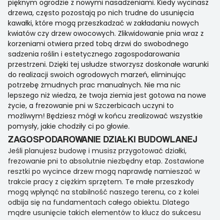
pięknym ogrodzie z nowymi nasadzeniami. Kiedy wycinasz
drzewa, często pozostają po nich trudne do usunięcia
kawałki, które mogą przeszkadzać w zakładaniu nowych
kwiatów czy drzew owocowych. Zlikwidowanie pnia wraz z
korzeniami otwiera przed tobą drzwi do swobodnego
sadzenia roślin i estetycznego zagospodarowania
przestrzeni. Dzięki tej usłudze stworzysz doskonałe warunki
do realizacji swoich ogrodowych marzeń, eliminując
potrzebę żmudnych prac manualnych. Nie ma nic
lepszego niż wiedza, że twoja ziemia jest gotowa na nowe
życie, a frezowanie pni w Szczerbicach uczyni to
możliwym! Będziesz mógł w końcu zrealizować wszystkie
pomysły, jakie chodziły ci po głowie.
ZAGOSPODAROWANIE DZIAŁKI BUDOWLANEJ
Jeśli planujesz budowę i musisz przygotować działki,
frezowanie pni to absolutnie niezbędny etap. Zostawione
resztki po wycince drzew mogą naprawdę namieszać w
trakcie pracy z ciężkim sprzętem. Te małe przeszkody
mogą wpłynąć na stabilność naszego terenu, co z kolei
odbija się na fundamentach całego obiektu. Dlatego
mądre usunięcie takich elementów to klucz do sukcesu