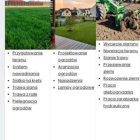
Wycięcie darniny
Niwelacja terenu
Przygotowanie
Projektowanie
Sianie trawy
terenu
ogrodów
Przesiewanie
System
Aranżacja
ziemi
nawadniania
ogrodów
Rozwożenie ziemi
Siatka na krety
Nasadzenia
Praca
Trawa siana
Lampy ogrodowe
glebogryzarką
Trawa z rolki
Praca zgrabiarką
Pielęgnacja
hydrauliczną
ogrodów