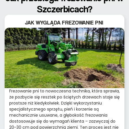
Szczerbicach?
JAK WYGLĄDA FREZOWANIE PNI
Frezowanie pni to nowoczesna technika, która sprawia,
że pozbycie się resztek po ściętych drzewach staje się
prostsze niż kiedykolwiek. Dzięki wykorzystaniu
specjalistycznego sprzętu, pień i korzenie są
mechanicznie usuwane, a głębokość frezowania
dostosowuje się do wymagań klienta – zazwyczaj do
20-30 cm pod powierzchnią ziemi. Ten proces jest nie