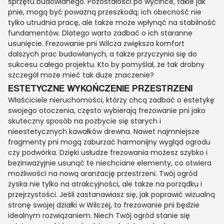
sprzętu budowlanego. Pozostałości po wycince, takie jak
pnie, mogą być poważną przeszkodą; ich obecność nie
tylko utrudnia pracę, ale także może wpłynąć na stabilność
fundamentów. Dlatego warto zadbać o ich staranne
usunięcie. Frezowanie pni Wilcza zwiększa komfort
dalszych prac budowlanych, a także przyczynia się do
sukcesu całego projektu. Kto by pomyślał, że tak drobny
szczegół może mieć tak duże znaczenie?
ESTETYCZNE WYKOŃCZENIE PRZESTRZENI
Właściciele nieruchomości, którzy chcą zadbać o estetykę
swojego otoczenia, często wybierają frezowanie pni jako
skuteczny sposób na pozbycie się starych i
nieestetycznych kawałków drewna. Nawet najmniejsze
fragmenty pni mogą zaburzać harmonijny wygląd ogrodu
czy podwórka. Dzięki usłudze frezowania możesz szybko i
bezinwazyjnie usunąć te niechciane elementy, co otwiera
możliwości na nową aranżację przestrzeni. Twój ogród
zyska nie tylko na atrakcyjności, ale także na porządku i
przejrzystości. Jeśli zastanawiasz się, jak poprawić wizualną
stronę swojej działki w Wilczej, to frezowanie pni będzie
idealnym rozwiązaniem. Niech Twój ogród stanie się