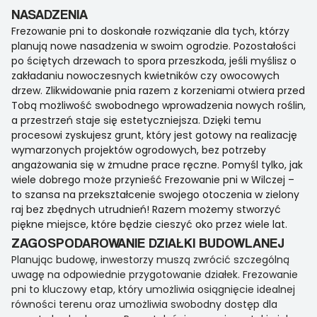
NASADZENIA
Frezowanie pni to doskonałe rozwiązanie dla tych, którzy
planują nowe nasadzenia w swoim ogrodzie. Pozostałości
po ściętych drzewach to spora przeszkoda, jeśli myślisz o
zakładaniu nowoczesnych kwietników czy owocowych
drzew. Zlikwidowanie pnia razem z korzeniami otwiera przed
Tobą możliwość swobodnego wprowadzenia nowych roślin,
a przestrzeń staje się estetyczniejsza. Dzięki temu
procesowi zyskujesz grunt, który jest gotowy na realizację
wymarzonych projektów ogrodowych, bez potrzeby
angażowania się w żmudne prace ręczne. Pomyśl tylko, jak
wiele dobrego może przynieść Frezowanie pni w Wilczej –
to szansa na przekształcenie swojego otoczenia w zielony
raj bez zbędnych utrudnień! Razem możemy stworzyć
piękne miejsce, które będzie cieszyć oko przez wiele lat.
ZAGOSPODAROWANIE DZIAŁKI BUDOWLANEJ
Planując budowę, inwestorzy muszą zwrócić szczególną
uwagę na odpowiednie przygotowanie działek. Frezowanie
pni to kluczowy etap, który umożliwia osiągnięcie idealnej
równości terenu oraz umożliwia swobodny dostęp dla