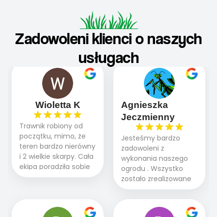
Zadowoleni klienci o naszych
usługach
Wioletta K
Agnieszka
Jeczmienny
Trawnik robiony od
początku, mimo, że
Jesteśmy bardzo
teren bardzo nierówny
zadowoleni z
i 2 wielkie skarpy. Cała
wykonania naszego
ekipa poradziła sobie
ogrodu . Wszystko
WSPANIALE od
zostało zrealizowane
początku do końca,
fachowo, rzetelnie i
profesionalny sprzęt,
zgodnie z naszymi
panowie wiedzą co
oczekiwaniami. Prace