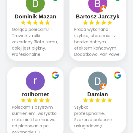
robią. Wszystko poszło
przebiegały sprawnie
sprawnie i szybko.
dzięki temu,że firma
Doradztwo w
działa kompleksowo :
Dominik Mazan
Bartosz Jarczyk
pielęgnacji trawnika
ogrodnictwo,nawodnienie,
teraz i na późniejszym
brukarstwo.Efekt
Gorąco polecam.!!!
Praca wykonana
etapie jest dużym
końcowy przerósł
Trawnik z rolki
szybko, starannie i z
plusem. Teraz razem
nasze oczekiwania.
zakładany 3lata temu,
bardzo dobrym
z dzieckiem i małym
Polecamy tę firmę
dalej jest piękny.
efektem końcowym.
pieskiem cieszymy się
wszystkim , którzy
Profesjonalne
Dodatkowo, Pan Paweł
pięknym trawnikiem :)
marzą o pięknym
podejście do pracy,
chętnie udziela porad
A trawa robi efekt
ogrodzie.
terminowo wykonane
i odpowiedzie na
WOW. Polecam firmę
2 zlecenia na rolkę.
pytania.
w 100%
Polecam.
rotihornet
Damian
Polecam z czystym
Szybko i
sumieniem, wszystko
profesjonalnie.
rzetelnie i terminowo
Szczerze polecam
od planowania po
usługodawcę.
wykonanie 👍🏻