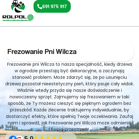
691 975 917
Frezowanie Pni Wilcza
Frezowanie pni Wilcza to nasza specjalność, kiedy drzewa
w ogrodzie przestają być dekoracyjne, a zaczynają
stanowić problem. Może zdarzyć się, że po usunięciu
drzewa pozostał nieestetyczny pień, który psuje cały widok.
Właśnie wtedy przyda się nasze doświadczenie i
nowoczesny sprzęt. Zajmujemy się frezowaniem w taki
sposób, że Ty możesz cieszyć się pięknym ogrodem bez
przeszkód. Każde zlecenie traktujemy indywidualnie, by
dostarczyć efekty, które spełnią Twoje oczekiwania. Zaufaj
nam i sprawdź, jak Frezowanie pni Wilcza może odmienić
Twoją przestrzeń!
5.0