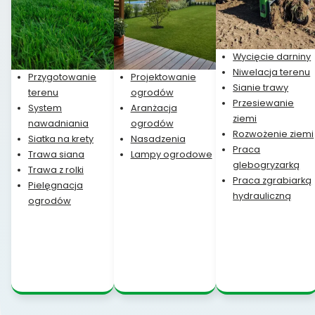
Wycięcie darniny
Niwelacja terenu
Przygotowanie
Projektowanie
Sianie trawy
terenu
ogrodów
Przesiewanie
System
Aranżacja
ziemi
nawadniania
ogrodów
Rozwożenie ziemi
Siatka na krety
Nasadzenia
Praca
Trawa siana
Lampy ogrodowe
glebogryzarką
Trawa z rolki
Praca zgrabiarką
Pielęgnacja
hydrauliczną
ogrodów