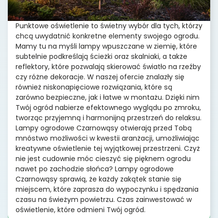
Punktowe oświetlenie to świetny wybór dla tych, którzy
chcą uwydatnić konkretne elementy swojego ogrodu.
Mamy tu na myśli lampy wpuszczane w ziemię, które
subtelnie podkreślają ścieżki oraz skalniaki, a także
reflektory, które pozwalają skierować światło na rzeźby
czy różne dekoracje. W naszej ofercie znalazły się
również niskonapięciowe rozwiązania, które są
zarówno bezpieczne, jak i łatwe w montażu. Dzięki nim
Twój ogród nabierze efektownego wyglądu po zmroku,
tworząc przyjemną i harmonijną przestrzeń do relaksu.
Lampy ogrodowe Czarnowąsy otwierają przed Tobą
mnóstwo możliwości w kwestii aranżacji, umożliwiając
kreatywne oświetlenie tej wyjątkowej przestrzeni. Czyż
nie jest cudownie móc cieszyć się pięknem ogrodu
nawet po zachodzie słońca? Lampy ogrodowe
Czarnowąsy sprawią, że każdy zakątek stanie się
miejscem, które zaprasza do wypoczynku i spędzania
czasu na świeżym powietrzu. Czas zainwestować w
oświetlenie, które odmieni Twój ogród.