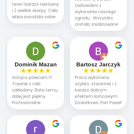
teren bardzo nierówny
zadowoleni z
i 2 wielkie skarpy. Cała
wykonania naszego
ekipa poradziła sobie
ogrodu . Wszystko
WSPANIALE od
zostało zrealizowane
początku do końca,
fachowo, rzetelnie i
profesionalny sprzęt,
zgodnie z naszymi
panowie wiedzą co
oczekiwaniami. Prace
robią. Wszystko poszło
przebiegały sprawnie
sprawnie i szybko.
dzięki temu,że firma
Doradztwo w
działa kompleksowo :
Dominik Mazan
Bartosz Jarczyk
pielęgnacji trawnika
ogrodnictwo,nawodnienie,
teraz i na późniejszym
brukarstwo.Efekt
Gorąco polecam.!!!
Praca wykonana
etapie jest dużym
końcowy przerósł
Trawnik z rolki
szybko, starannie i z
plusem. Teraz razem
nasze oczekiwania.
zakładany 3lata temu,
bardzo dobrym
z dzieckiem i małym
Polecamy tę firmę
dalej jest piękny.
efektem końcowym.
pieskiem cieszymy się
wszystkim , którzy
Profesjonalne
Dodatkowo, Pan Paweł
pięknym trawnikiem :)
marzą o pięknym
podejście do pracy,
chętnie udziela porad
A trawa robi efekt
ogrodzie.
terminowo wykonane
i odpowiedzie na
WOW. Polecam firmę
2 zlecenia na rolkę.
pytania.
w 100%
Polecam.