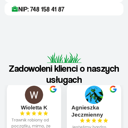
NIP: 748 158 41 87
Zadowoleni klienci o naszych
usługach
Wioletta K
Agnieszka
Jeczmienny
Trawnik robiony od
początku, mimo, że
Jesteśmy bardzo