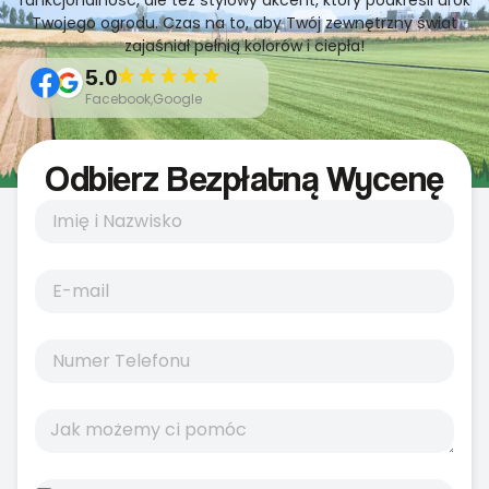
funkcjonalność, ale też stylowy akcent, który podkreśli urok
Twojego ogrodu. Czas na to, aby Twój zewnętrzny świat
zajaśniał pełnią kolorów i ciepła!
5.0
Facebook,Google
Odbierz Bezpłatną Wycenę