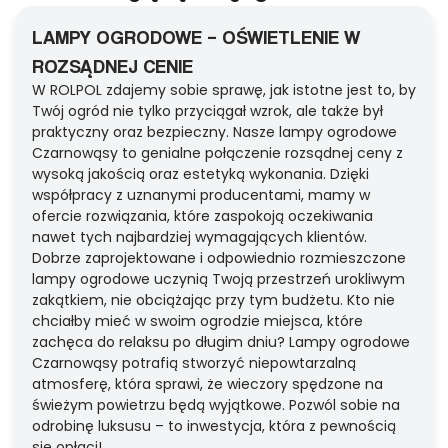
LAMPY OGRODOWE – OŚWIETLENIE W
ROZSĄDNEJ CENIE
W ROLPOL zdajemy sobie sprawę, jak istotne jest to, by
Twój ogród nie tylko przyciągał wzrok, ale także był
praktyczny oraz bezpieczny. Nasze lampy ogrodowe
Czarnowąsy to genialne połączenie rozsądnej ceny z
wysoką jakością oraz estetyką wykonania. Dzięki
współpracy z uznanymi producentami, mamy w
ofercie rozwiązania, które zaspokoją oczekiwania
nawet tych najbardziej wymagających klientów.
Dobrze zaprojektowane i odpowiednio rozmieszczone
lampy ogrodowe uczynią Twoją przestrzeń urokliwym
zakątkiem, nie obciążając przy tym budżetu. Kto nie
chciałby mieć w swoim ogrodzie miejsca, które
zachęca do relaksu po długim dniu? Lampy ogrodowe
Czarnowąsy potrafią stworzyć niepowtarzalną
atmosferę, która sprawi, że wieczory spędzone na
świeżym powietrzu będą wyjątkowe. Pozwól sobie na
odrobinę luksusu – to inwestycja, która z pewnością
się opłaci!