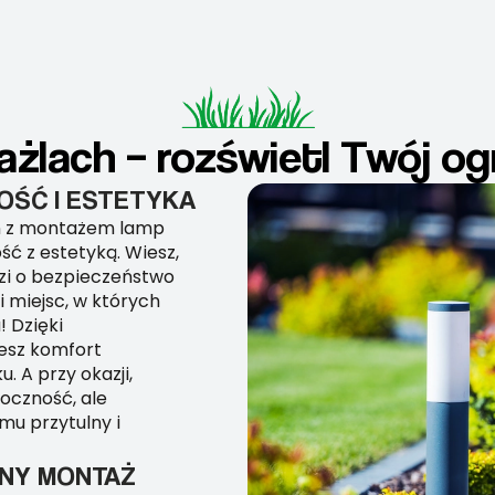
lach – rozświetl Twój ogr
ŚĆ I ESTETYKA
h z montażem lamp
ść z estetyką. Wiesz,
zi o bezpieczeństwo
i miejsc, w których
 Dzięki
esz komfort
 A przy okazji,
oczność, ale
mu przytulny i
NY MONTAŻ