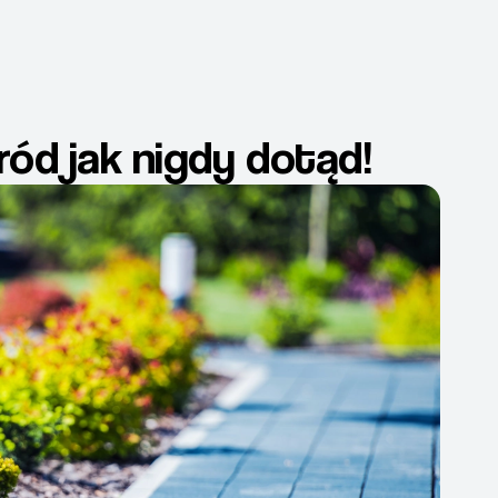
ód jak nigdy dotąd!