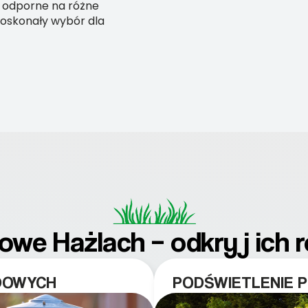
 odporne na różne
doskonały wybór dla
we Hażlach – odkryj ich 
DOWYCH
PODŚWIETLENIE 