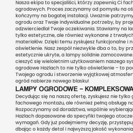
Nasza ekipa to specjaliści, którzy zapewnią Ci f
ogrodowych. Proces zaczynamy od pomysłu na ośw
kończymy na bogatej instalacji. Uważnie patrzym
ogrodu oraz Twoje indywidualne potrzeby, by pro
odzwierciedlał Twoje oczekiwania. Stawiamy na la
tylko estetyczne, ale również wykonane z trwałyc
materiałów. Dzięki temu zyskujesz funkcjonalne i
oświetlenie. Nasz zespół niezwykle dba o to, by p
estetycznie ukryte, a lampy solidnie zamocowane
cieszyć się wieloletnim użytkowaniem naszego s
ogrodowe Hażlach to nie tylko oświetlenie – to po
Twojego ogrodu i stworzenie wyjątkowej atmosfery
ogród nabierze nowego blasku!
LAMPY OGRODOWE – KOMPLEKSOW
Decydując się na naszą ofertę, zyskujesz nie tylko
fachowego montażu, ale również pełną obsługę n
Rozpoczynamy od doradztwa, wspólnie wybieraj
Hażlach dopasowane do specyfiki twojego otoczen
wymagań. Gdy już podejmiemy decyzję, przystępuje
dbając o każdy detal i najwyższą jakość wykonani