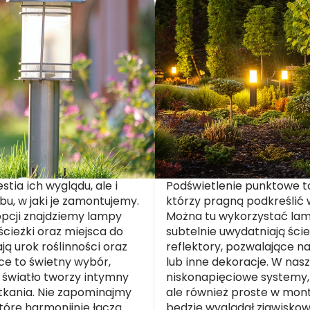
tia ich wyglądu, ale i
Podświetlenie punktowe to
bu, w jaki je zamontujemy.
którzy pragną podkreślić
pcji znajdziemy lampy
Można tu wykorzystać lam
 ścieżki oraz miejsca do
subtelnie uwydatniają ścież
ją urok roślinności oraz
reflektory, pozwalające n
ące to świetny wybór,
lub inne dekoracje. W nasz
h światło tworzy intymny
niskonapięciowe systemy, 
otkania. Nie zapominajmy
ale również proste w mont
tóre harmonijnie łączą
będzie wyglądał zjawisko