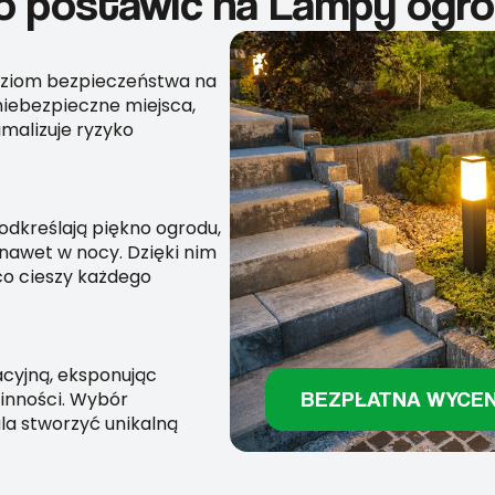
o postawić na Lampy ogr
ziom bezpieczeństwa na
 niebezpieczne miejsca,
malizuje ryzyko
kreślają piękno ogrodu,
 nawet w nocy. Dzięki nim
 co cieszy każdego
cyjną, eksponując
BEZPŁATNA WYCE
linności. Wybór
la stworzyć unikalną