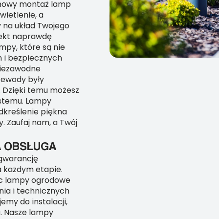
achowy montaż lamp
ietlenie, a
y na układ Twojego
jekt naprawdę
mpy, które są nie
h i bezpiecznych
 niezawodne
rzewody były
. Dzięki temu możesz
ystemu. Lampy
dkreślenie piękna
. Zaufaj nam, a Twój
A OBSŁUGA
 gwarancję
a każdym etapie.
ąc lampy ogrodowe
ia i technicznych
my do instalacji,
a. Nasze lampy