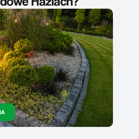
odowe Hażlach?
NA