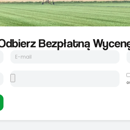
Odbierz Bezpłatną Wycene
o