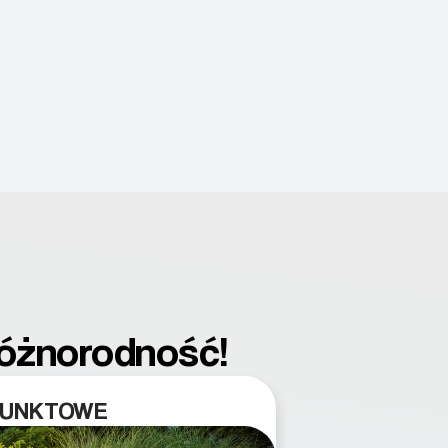
różnorodność!
PUNKTOWE