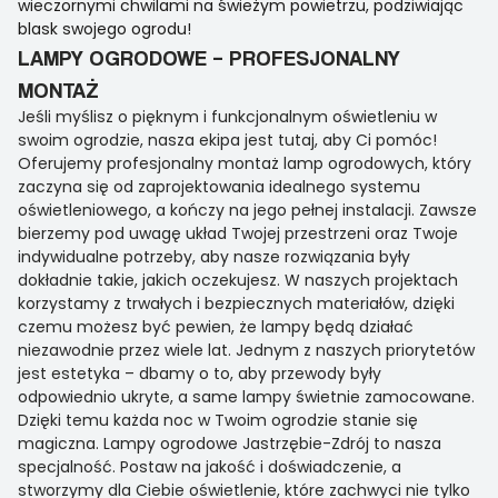
wieczornymi chwilami na świeżym powietrzu, podziwiając
blask swojego ogrodu!
LAMPY OGRODOWE – PROFESJONALNY
MONTAŻ
Jeśli myślisz o pięknym i funkcjonalnym oświetleniu w
swoim ogrodzie, nasza ekipa jest tutaj, aby Ci pomóc!
Oferujemy profesjonalny montaż lamp ogrodowych, który
zaczyna się od zaprojektowania idealnego systemu
oświetleniowego, a kończy na jego pełnej instalacji. Zawsze
bierzemy pod uwagę układ Twojej przestrzeni oraz Twoje
indywidualne potrzeby, aby nasze rozwiązania były
dokładnie takie, jakich oczekujesz. W naszych projektach
korzystamy z trwałych i bezpiecznych materiałów, dzięki
czemu możesz być pewien, że lampy będą działać
niezawodnie przez wiele lat. Jednym z naszych priorytetów
jest estetyka – dbamy o to, aby przewody były
odpowiednio ukryte, a same lampy świetnie zamocowane.
Dzięki temu każda noc w Twoim ogrodzie stanie się
magiczna. Lampy ogrodowe Jastrzębie-Zdrój to nasza
specjalność. Postaw na jakość i doświadczenie, a
stworzymy dla Ciebie oświetlenie, które zachwyci nie tylko