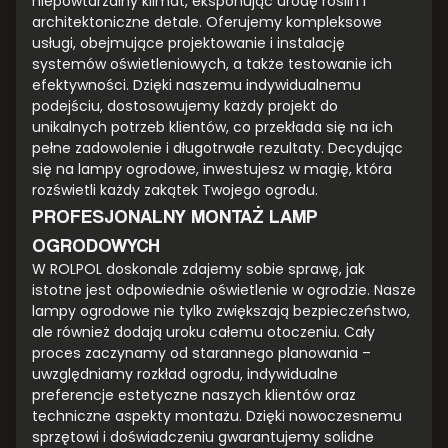
niepowtarzalny klimat, eksponując urodę roślin i
architektoniczne detale. Oferujemy kompleksowe
usługi, obejmujące projektowanie i instalację
systemów oświetleniowych, a także testowanie ich
efektywności. Dzięki naszemu indywidualnemu
podejściu, dostosowujemy każdy projekt do
unikalnych potrzeb klientów, co przekłada się na ich
pełne zadowolenie i długotrwałe rezultaty. Decydując
się na lampy ogrodowe, inwestujesz w magię, która
rozświetli każdy zakątek Twojego ogrodu.
PROFESJONALNY MONTAŻ LAMP
OGRODOWYCH
W ROLPOL doskonale zdajemy sobie sprawę, jak
istotne jest odpowiednie oświetlenie w ogrodzie. Nasze
lampy ogrodowe nie tylko zwiększają bezpieczeństwo,
ale również dodają uroku całemu otoczeniu. Cały
proces zaczynamy od starannego planowania –
uwzględniamy rozkład ogrodu, indywidualne
preferencje estetyczne naszych klientów oraz
techniczne aspekty montażu. Dzięki nowoczesnemu
sprzętowi i doświadczeniu gwarantujemy solidne