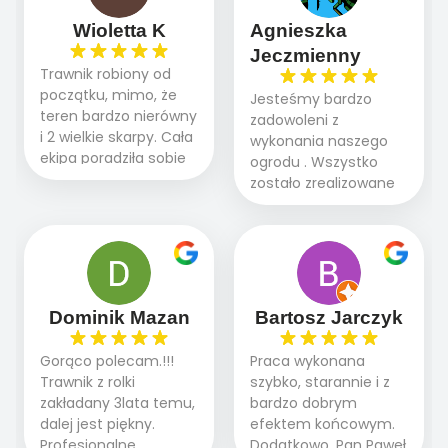
Wioletta K
Agnieszka
Jeczmienny
Trawnik robiony od
początku, mimo, że
Jesteśmy bardzo
teren bardzo nierówny
zadowoleni z
i 2 wielkie skarpy. Cała
wykonania naszego
ekipa poradziła sobie
ogrodu . Wszystko
WSPANIALE od
zostało zrealizowane
początku do końca,
fachowo, rzetelnie i
profesionalny sprzęt,
zgodnie z naszymi
panowie wiedzą co
oczekiwaniami. Prace
robią. Wszystko poszło
przebiegały sprawnie
sprawnie i szybko.
dzięki temu,że firma
Doradztwo w
działa kompleksowo :
Dominik Mazan
Bartosz Jarczyk
pielęgnacji trawnika
ogrodnictwo,nawodnienie,
teraz i na późniejszym
brukarstwo.Efekt
Gorąco polecam.!!!
Praca wykonana
etapie jest dużym
końcowy przerósł
Trawnik z rolki
szybko, starannie i z
plusem. Teraz razem
nasze oczekiwania.
zakładany 3lata temu,
bardzo dobrym
z dzieckiem i małym
Polecamy tę firmę
dalej jest piękny.
efektem końcowym.
pieskiem cieszymy się
wszystkim , którzy
Profesjonalne
Dodatkowo, Pan Paweł