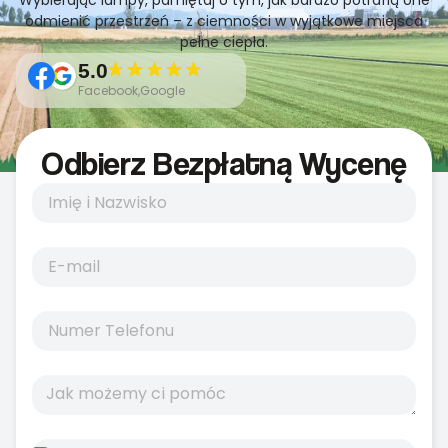
Wybierając lampy, pamiętaj o tym, jak bardzo potrafią one
odmienić przestrzeń – z ciemności w wyjątkowe miejsca
pełne ciepła.
5.0
Facebook,Google
Odbierz Bezpłatną Wycenę