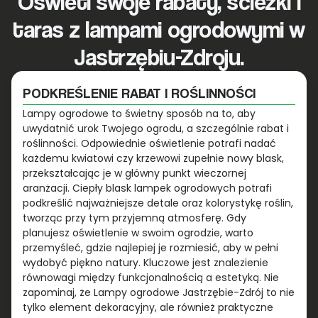
Oświetl swoje rabaty, ścieżki i
taras z lampami ogrodowymi w
Jastrzębiu-Zdroju.
PODKREŚLENIE RABAT I ROŚLINNOŚCI
Lampy ogrodowe to świetny sposób na to, aby
uwydatnić urok Twojego ogrodu, a szczególnie rabat i
roślinności. Odpowiednie oświetlenie potrafi nadać
każdemu kwiatowi czy krzewowi zupełnie nowy blask,
przekształcając je w główny punkt wieczornej
aranżacji. Ciepły blask lampek ogrodowych potrafi
podkreślić najważniejsze detale oraz kolorystykę roślin,
tworząc przy tym przyjemną atmosferę. Gdy
planujesz oświetlenie w swoim ogrodzie, warto
przemyśleć, gdzie najlepiej je rozmiesić, aby w pełni
wydobyć piękno natury. Kluczowe jest znalezienie
równowagi między funkcjonalnością a estetyką. Nie
zapominaj, że Lampy ogrodowe Jastrzębie-Zdrój to nie
tylko element dekoracyjny, ale również praktyczne