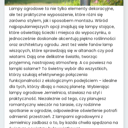
Lampy ogrodowe to nie tylko elementy dekoracyjne,
ale też praktyczne wyposażenie, które różni się
zarówno stylem, jak i sposobem montażu. Wśród
najpopularniejszych opcji znajdują się lampy stojące,
które oświetlają ścieżki i miejsca do wypoczynku, a
jednocześnie doskonale akcentują piękno roślinności
oraz architektury ogrodu. Jest też wiele fanów lamp
wiszących, które sprawdzają się w altanach czy pod
wiatami. Dają one delikatne światło, tworząc
przyjemną, nastrojową atmosferę. A co powiesz na
lampki solarne? To świetny wybór dla wszystkich,
którzy szukają efektywnego połączenia
funkcjonalności z ekologicznym podejściem – idealne
dla tych, którzy dbają o naszą planetę. Wybierając
lampy ogrodowe Jemielnica, stawiasz na styl i
praktyczność. Niezależnie od tego, czy planujesz
romantyczny wieczór na tarasie, czy rodzinne
spotkanie w ogrodzie, odpowiednie oświetlenie potrafi
odmienić przestrzeń. Z lampami ogrodowymi z
Jemielnicy zadbasz o to, by każda chwila spędzona na