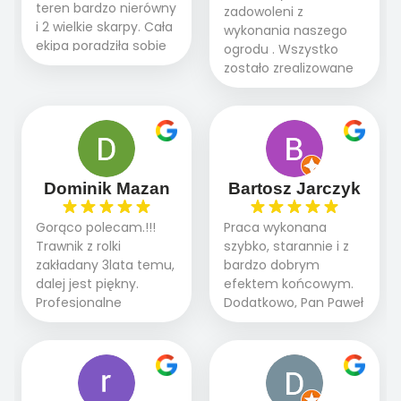
teren bardzo nierówny
zadowoleni z
i 2 wielkie skarpy. Cała
wykonania naszego
ekipa poradziła sobie
ogrodu . Wszystko
WSPANIALE od
zostało zrealizowane
początku do końca,
fachowo, rzetelnie i
profesionalny sprzęt,
zgodnie z naszymi
panowie wiedzą co
oczekiwaniami. Prace
robią. Wszystko poszło
przebiegały sprawnie
sprawnie i szybko.
dzięki temu,że firma
Doradztwo w
działa kompleksowo :
Dominik Mazan
Bartosz Jarczyk
pielęgnacji trawnika
ogrodnictwo,nawodnienie,
teraz i na późniejszym
brukarstwo.Efekt
Gorąco polecam.!!!
Praca wykonana
etapie jest dużym
końcowy przerósł
Trawnik z rolki
szybko, starannie i z
plusem. Teraz razem
nasze oczekiwania.
zakładany 3lata temu,
bardzo dobrym
z dzieckiem i małym
Polecamy tę firmę
dalej jest piękny.
efektem końcowym.
pieskiem cieszymy się
wszystkim , którzy
Profesjonalne
Dodatkowo, Pan Paweł
pięknym trawnikiem :)
marzą o pięknym
podejście do pracy,
chętnie udziela porad
A trawa robi efekt
ogrodzie.
terminowo wykonane
i odpowiedzie na
WOW. Polecam firmę
2 zlecenia na rolkę.
pytania.
w 100%
Polecam.