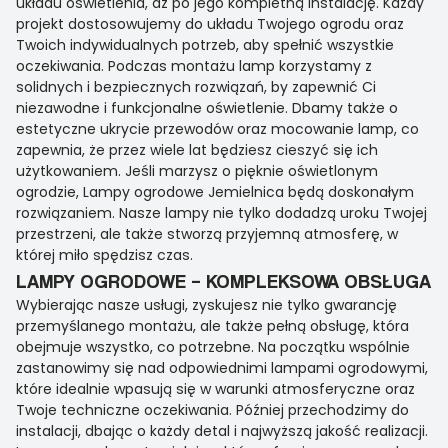
układu oświetlenia, aż po jego kompletną instalację. Każdy
projekt dostosowujemy do układu Twojego ogrodu oraz
Twoich indywidualnych potrzeb, aby spełnić wszystkie
oczekiwania. Podczas montażu lamp korzystamy z
solidnych i bezpiecznych rozwiązań, by zapewnić Ci
niezawodne i funkcjonalne oświetlenie. Dbamy także o
estetyczne ukrycie przewodów oraz mocowanie lamp, co
zapewnia, że przez wiele lat będziesz cieszyć się ich
użytkowaniem. Jeśli marzysz o pięknie oświetlonym
ogrodzie, Lampy ogrodowe Jemielnica będą doskonałym
rozwiązaniem. Nasze lampy nie tylko dodadzą uroku Twojej
przestrzeni, ale także stworzą przyjemną atmosferę, w
której miło spędzisz czas.
LAMPY OGRODOWE – KOMPLEKSOWA OBSŁUGA
Wybierając nasze usługi, zyskujesz nie tylko gwarancję
przemyślanego montażu, ale także pełną obsługę, która
obejmuje wszystko, co potrzebne. Na początku wspólnie
zastanowimy się nad odpowiednimi lampami ogrodowymi,
które idealnie wpasują się w warunki atmosferyczne oraz
Twoje techniczne oczekiwania. Później przechodzimy do
instalacji, dbając o każdy detal i najwyższą jakość realizacji.