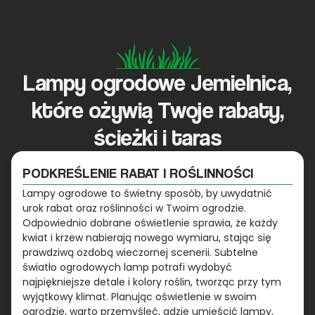
Lampy ogrodowe Jemielnica,
które ożywią Twoje rabaty,
ścieżki i taras
PODKREŚLENIE RABAT I ROŚLINNOŚCI
Lampy ogrodowe to świetny sposób, by uwydatnić
urok rabat oraz roślinności w Twoim ogrodzie.
Odpowiednio dobrane oświetlenie sprawia, że każdy
kwiat i krzew nabierają nowego wymiaru, stając się
prawdziwą ozdobą wieczornej scenerii. Subtelne
światło ogrodowych lamp potrafi wydobyć
najpiękniejsze detale i kolory roślin, tworząc przy tym
wyjątkowy klimat. Planując oświetlenie w swoim
ogrodzie, warto przemyśleć, gdzie umieścić lampy,