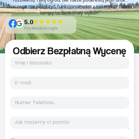
rozświetlą Twój ogród, ale także podkreślą jego urok.
Dlaczego nie połączyć funkcjonalności z estetyką? Nasze
lampy to doskonały wybór!
5.0
Facebook,Google
Odbierz Bezpłatną Wycenę