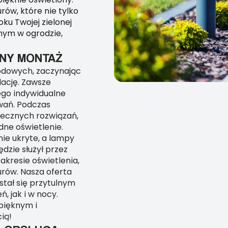
w, które nie tylko
ku Twojej zielonej
nym w ogrodzie,
NY MONTAŻ
odowych, zaczynając
lację. Zawsze
ego indywidualne
wań. Podczas
ecznych rozwiązań,
dne oświetlenie.
ie ukryte, a lampy
dzie służył przez
zakresie oświetlenia,
rów. Nasza oferta
stał się przytulnym
, jak i w nocy.
pięknym i
ią!