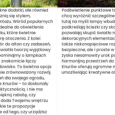
kne dodatki, ale również
Podświetlenie punktowe to
żnią się stylem,
chcą wyróżnić szczególne
ntażu. Wśród popularnych
tutaj na myśli lampy wbud
idealne do oświetlenia
podkreślają ścieżki czy ska
ku, które świetnie
pozwalają skupić światło 
rę otoczenia. Z kolei
dekoracyjnych elementach.
r do altan czy zadaszeń,
także niskonapięciowe roz
wiatła tworzą wyjątkowy
bezpieczne, ale i proste w
zapominajmy o lampkach
zyska niesamowity urok po
e znakomicie łączy
harmonijną przestrzeń do
dowisko. To świetna opcja
Knurów oferują ogromne m
sobie zrównoważony rozwój.
umożliwiając kreatywne oś
ań dla swojego ogrodu,
 Knurów – to doskonały
aktycznością. I nie ma
piękną rabatę, czy
a doda Twojemu wnętrzu
kie te propozycje
e od tego, czy urządzisz