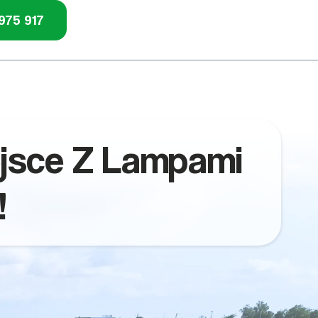
975 917
jsce Z Lampami
!