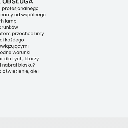
A OBSŁUGA
ko profesjonalnego
zynamy od wspólnego
ch lamp
arunków
Potem przechodzimy
ści każdego
owiązującymi
rodne warunki
 dla tych, którzy
d nabrał blasku?
oświetlenie, ale i