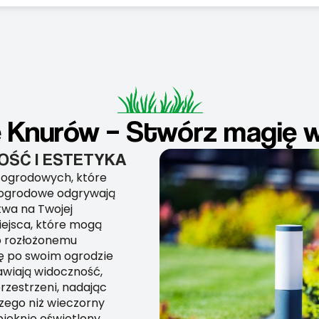
Knurów – Stwórz magię w
ŚĆ I ESTETYKA
p ogrodowych, które
 ogrodowe odgrywają
twa na Twojej
miejsca, które mogą
o rozłożonemu
ię po swoim ogrodzie
awiają widoczność,
rzestrzeni, nadając
szego niż wieczorny
pięknie oświetlony.