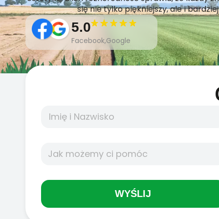
się nie tylko piękniejszy, ale i bardz
5.0
Facebook,Google
WYŚLIJ