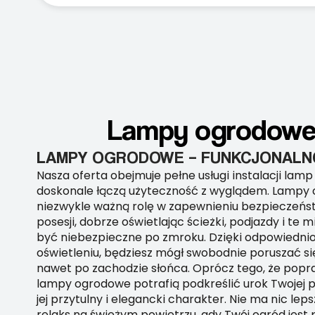
Lampy ogrodowe 
LAMPY OGRODOWE – FUNKCJONALNO
Nasza oferta obejmuje pełne usługi instalacji lam
doskonale łączą użyteczność z wyglądem. Lampy
niezwykle ważną rolę w zapewnieniu bezpieczeńs
posesji, dobrze oświetlając ścieżki, podjazdy i te 
być niebezpieczne po zmroku. Dzięki odpowiedni
oświetleniu, będziesz mógł swobodnie poruszać s
nawet po zachodzie słońca. Oprócz tego, że popr
lampy ogrodowe potrafią podkreślić urok Twojej p
jej przytulny i elegancki charakter. Nie ma nic lep
relaks na świeżym powietrzu, gdy Twój ogród jest 