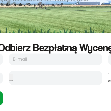
iej funkcjonalny. Co powiesz na to?
Odbierz Bezpłatną Wycene
o