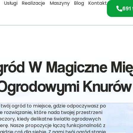
Usługi
Realizacje
Maszyny
Blog
Kontakt
691 
gród W Magiczne Mie
Ogrodowymi Knurów
 twój ogród to miejsce, gdzie odpoczywasz po
rozwiązanie, które nada twojej przestrzeni
eczory, kiedy delikatne światło ogrodowych
erę. Nasze propozycje łączą funkcjonalność z
jdzie coś dla siebie. Z nami twój ogród stanie