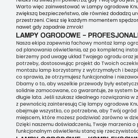
Warto więc zainwestować w Lampy ogrodowe Knuró
zwiększą bezpieczeństwo, ale również dodadzą uro
przestrzeni. Ciesz się każdym momentem spędzo
nawet gdy zapadnie zmrok!
LAMPY OGRODOWE – PROFESJONAL
Nasza ekipa zapewnia fachowy montaż lamp ogr
od planowania oświetlenia, aż po kompletną insta
bierzemy pod uwagę układ Twojego ogrodu oraz j
potrzeby, dostosowując projekt do Twoich oczeki
montażu lamp korzystamy z wytrzymałych i bezpi
co sprawia, że otrzymujesz funkcjonalne i niezawo
Dbamy o to, aby wszelkie przewody były estetyczn
solidnie zamocowane, co gwarantuje, że system bę
długie lata. Jeśli szukasz idealnego rozwiązania w 
z pewnością zainteresują Cię lampy ogrodowe Knu
obejmuje wszystko, co potrzebne, aby Twój ogród 
miejscem, które możesz podziwiać zarówno w dzień
Dzięki naszemu doświadczeniu, Twoje marzenia o 
funkcjonalnym oświetleniu staną się rzeczywistośc