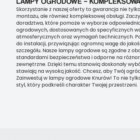
LAMPY OGRODOWE – KOMPLEKSOW
Skorzystanie z naszej oferty to gwarancja nie tyl
montażu, ale również kompleksowej obsługi. Zac
doradztwa, które pomoże w wyborze odpowiedni
ogrodowych, dostosowanych do specyficznych w
atmosferycznych oraz wymagań technicznych. 
do instalacji, przywiązując ogromną wagę do jako
szczegółu. Nasze lampy ogrodowe są zgodne z ob
standardami bezpieczeństwa i odporne na różno
zewnętrzne. Dzięki temu stanowią doskonały wybór
stawiają na wysoką jakość. Chcesz, aby Twój ogró
Zainwestuj w lampy ogrodowe Knurów! To nie tylko 
styl, który podkreśli charakter Twojej przestrzeni.