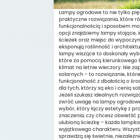
Lampy ogrodowe to nie tylko pię
praktyczne rozwiązania, które ró
funkcjonalnością i sposobem mo
opcji znajdziemy lampy stojące, 
ścieżek oraz miejsc do wypoczyn
eksponują roślinność i architektu
lampy wiszące to doskonały wybó
które za pomocą kierunkowego ś
klimat na letnie wieczory. Nie 
solarnych – to rozwiązanie, któr
funkcjonalność z dbałością o śro
dla tych, którzy są eko i cenią 
Jeżeli szukasz idealnych rozwiąz
zwróć uwagę na lampy ogrodowe
wybór, który łączy estetykę z pr
znaczenia, czy chcesz oświetlić 
ulubioną ścieżkę – każda lampk
wyjątkowego charakteru. Wszyst
sprawdzą się świetnie, niezależni