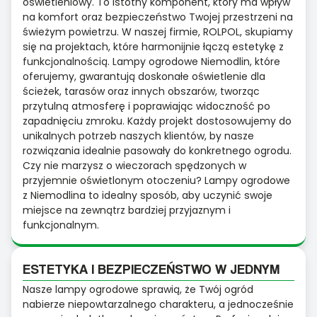
oświetleniowy. To istotny komponent, który ma wpływ
na komfort oraz bezpieczeństwo Twojej przestrzeni na
świeżym powietrzu. W naszej firmie, ROLPOL, skupiamy
się na projektach, które harmonijnie łączą estetykę z
funkcjonalnością. Lampy ogrodowe Niemodlin, które
oferujemy, gwarantują doskonałe oświetlenie dla
ścieżek, tarasów oraz innych obszarów, tworząc
przytulną atmosferę i poprawiając widoczność po
zapadnięciu zmroku. Każdy projekt dostosowujemy do
unikalnych potrzeb naszych klientów, by nasze
rozwiązania idealnie pasowały do konkretnego ogrodu.
Czy nie marzysz o wieczorach spędzonych w
przyjemnie oświetlonym otoczeniu? Lampy ogrodowe
z Niemodlina to idealny sposób, aby uczynić swoje
miejsce na zewnątrz bardziej przyjaznym i
funkcjonalnym.
ESTETYKA I BEZPIECZEŃSTWO W JEDNYM
Nasze lampy ogrodowe sprawią, że Twój ogród
nabierze niepowtarzalnego charakteru, a jednocześnie