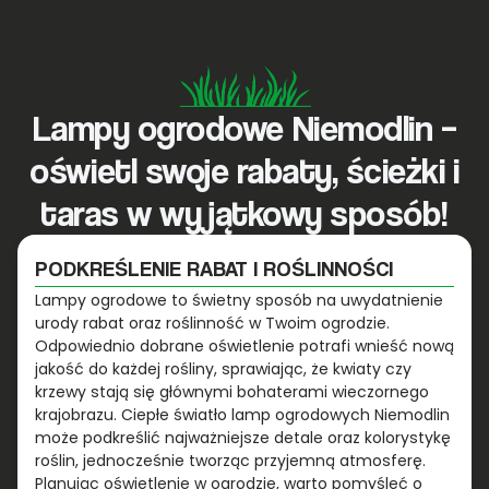
Lampy ogrodowe Niemodlin –
oświetl swoje rabaty, ścieżki i
taras w wyjątkowy sposób!
PODKREŚLENIE RABAT I ROŚLINNOŚCI
Lampy ogrodowe to świetny sposób na uwydatnienie
urody rabat oraz roślinność w Twoim ogrodzie.
Odpowiednio dobrane oświetlenie potrafi wnieść nową
jakość do każdej rośliny, sprawiając, że kwiaty czy
krzewy stają się głównymi bohaterami wieczornego
krajobrazu. Ciepłe światło lamp ogrodowych Niemodlin
może podkreślić najważniejsze detale oraz kolorystykę
roślin, jednocześnie tworząc przyjemną atmosferę.
Planując oświetlenie w ogrodzie, warto pomyśleć o