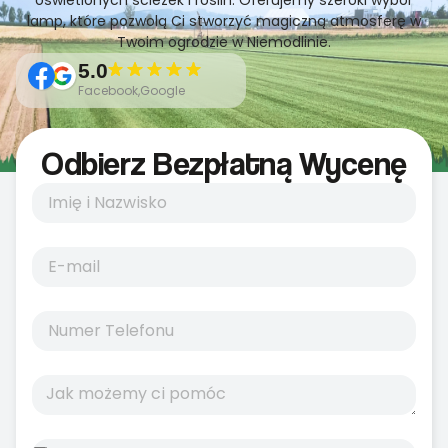
oświetlonych ścieżek i roślin. Oferujemy szeroki wybór
lamp, które pozwolą Ci stworzyć magiczną atmosferę w
Twoim ogrodzie w Niemodlinie.
5.0
Facebook,Google
Odbierz Bezpłatną Wycenę