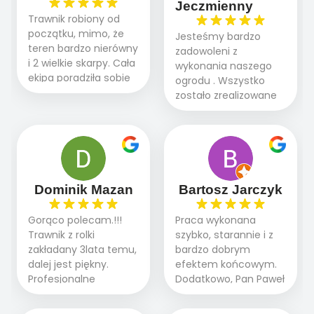
Jeczmienny
Trawnik robiony od
początku, mimo, że
Jesteśmy bardzo
teren bardzo nierówny
zadowoleni z
i 2 wielkie skarpy. Cała
wykonania naszego
ekipa poradziła sobie
ogrodu . Wszystko
WSPANIALE od
zostało zrealizowane
początku do końca,
fachowo, rzetelnie i
profesionalny sprzęt,
zgodnie z naszymi
panowie wiedzą co
oczekiwaniami. Prace
robią. Wszystko poszło
przebiegały sprawnie
sprawnie i szybko.
dzięki temu,że firma
Doradztwo w
działa kompleksowo :
Dominik Mazan
Bartosz Jarczyk
pielęgnacji trawnika
ogrodnictwo,nawodnienie,
teraz i na późniejszym
brukarstwo.Efekt
Gorąco polecam.!!!
Praca wykonana
etapie jest dużym
końcowy przerósł
Trawnik z rolki
szybko, starannie i z
plusem. Teraz razem
nasze oczekiwania.
zakładany 3lata temu,
bardzo dobrym
z dzieckiem i małym
Polecamy tę firmę
dalej jest piękny.
efektem końcowym.
pieskiem cieszymy się
wszystkim , którzy
Profesjonalne
Dodatkowo, Pan Paweł
pięknym trawnikiem :)
marzą o pięknym
podejście do pracy,
chętnie udziela porad
A trawa robi efekt
ogrodzie.
terminowo wykonane
i odpowiedzie na
WOW. Polecam firmę