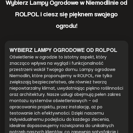
Wybierz Lampy Ogrodowe w Niemodlinie od
ROLPOL i ciesz się pięknem swojego
ogrodu!
WYBIERZ LAMPY OGRODOWE OD ROLPOL
Oświetlenie w ogrodzie to istotny aspekt, który
znacząco wpływa na wygląd i funkcjonalność
przestrzeni wokół Twojego domu. Lampy ogrodowe
Niemodlin, które proponujemy w ROLPOL, nie tylko
zwiększają bezpieczeństwo, ale również tworzą
niepowtarzalny klimat, uwydatniając piękno roślinności
oraz architektury. Nasze usługi obejmują pełen zakres
montażu systemów oświetleniowych – od
opracowania projektu, przez instalację, aż po
testowanie ich efektywności. Dzięki naszemu
indywidualnemu podejściu do każdego zlecenia,
idealnie dopasowujemy rozwiązania do unikalnych
potrzeb naszych klientów, co zapewnia satysfakcję i