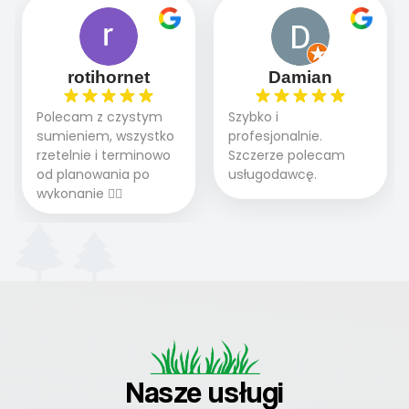
2 zlecenia na rolkę.
pytania.
w 100%
Polecam.
rotihornet
Damian
Polecam z czystym
Szybko i
sumieniem, wszystko
profesjonalnie.
rzetelnie i terminowo
Szczerze polecam
od planowania po
usługodawcę.
wykonanie 👍🏻
Nasze usługi