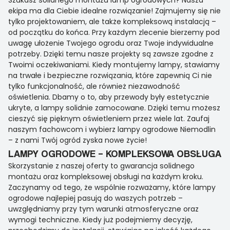
Szukasz solidnego montażu lamp ogrodowych? Nasza
ekipa ma dla Ciebie idealne rozwiązanie! Zajmujemy się nie
tylko projektowaniem, ale także kompleksową instalacją –
od początku do końca. Przy każdym zlecenie bierzemy pod
uwagę ułożenie Twojego ogrodu oraz Twoje indywidualne
potrzeby. Dzięki temu nasze projekty są zawsze zgodne z
Twoimi oczekiwaniami. Kiedy montujemy lampy, stawiamy
na trwałe i bezpieczne rozwiązania, które zapewnią Ci nie
tylko funkcjonalność, ale również niezawodność
oświetlenia. Dbamy o to, aby przewody były estetycznie
ukryte, a lampy solidnie zamocowane. Dzięki temu możesz
cieszyć się pięknym oświetleniem przez wiele lat. Zaufaj
naszym fachowcom i wybierz lampy ogrodowe Niemodlin
– z nami Twój ogród zyska nowe życie!
LAMPY OGRODOWE – KOMPLEKSOWA OBSŁUGA
Skorzystanie z naszej oferty to gwarancja solidnego
montażu oraz kompleksowej obsługi na każdym kroku.
Zaczynamy od tego, że wspólnie rozważamy, które lampy
ogrodowe najlepiej pasują do waszych potrzeb –
uwzględniamy przy tym warunki atmosferyczne oraz
wymogi techniczne. Kiedy już podejmiemy decyzję,