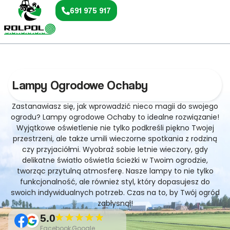
691 975 917
Lampy Ogrodowe Ochaby
Zastanawiasz się, jak wprowadzić nieco magii do swojego
ogrodu? Lampy ogrodowe Ochaby to idealne rozwiązanie!
Wyjątkowe oświetlenie nie tylko podkreśli piękno Twojej
przestrzeni, ale także umili wieczorne spotkania z rodziną
czy przyjaciółmi. Wyobraź sobie letnie wieczory, gdy
delikatne światło oświetla ścieżki w Twoim ogrodzie,
tworząc przytulną atmosferę. Nasze lampy to nie tylko
funkcjonalność, ale również styl, który dopasujesz do
swoich indywidualnych potrzeb. Czas na to, by Twój ogród
zabłysnął!
5.0
Facebook,Google