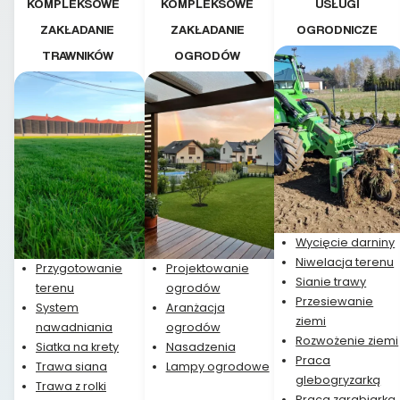
KOMPLEKSOWE
KOMPLEKSOWE
USŁUGI
ZAKŁADANIE
ZAKŁADANIE
OGRODNICZE
TRAWNIKÓW
OGRODÓW
Wycięcie darniny
Niwelacja terenu
Przygotowanie
Projektowanie
Sianie trawy
terenu
ogrodów
Przesiewanie
System
Aranżacja
ziemi
nawadniania
ogrodów
Rozwożenie ziemi
Siatka na krety
Nasadzenia
Praca
Trawa siana
Lampy ogrodowe
glebogryzarką
Trawa z rolki
Praca zgrabiarką