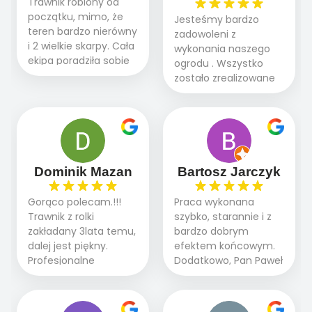
Trawnik robiony od
początku, mimo, że
Jesteśmy bardzo
teren bardzo nierówny
zadowoleni z
i 2 wielkie skarpy. Cała
wykonania naszego
ekipa poradziła sobie
ogrodu . Wszystko
WSPANIALE od
zostało zrealizowane
początku do końca,
fachowo, rzetelnie i
profesionalny sprzęt,
zgodnie z naszymi
panowie wiedzą co
oczekiwaniami. Prace
robią. Wszystko poszło
przebiegały sprawnie
sprawnie i szybko.
dzięki temu,że firma
Doradztwo w
działa kompleksowo :
Dominik Mazan
Bartosz Jarczyk
pielęgnacji trawnika
ogrodnictwo,nawodnienie,
teraz i na późniejszym
brukarstwo.Efekt
Gorąco polecam.!!!
Praca wykonana
etapie jest dużym
końcowy przerósł
Trawnik z rolki
szybko, starannie i z
plusem. Teraz razem
nasze oczekiwania.
zakładany 3lata temu,
bardzo dobrym
z dzieckiem i małym
Polecamy tę firmę
dalej jest piękny.
efektem końcowym.
pieskiem cieszymy się
wszystkim , którzy
Profesjonalne
Dodatkowo, Pan Paweł
pięknym trawnikiem :)
marzą o pięknym
podejście do pracy,
chętnie udziela porad
A trawa robi efekt
ogrodzie.
terminowo wykonane
i odpowiedzie na
WOW. Polecam firmę
2 zlecenia na rolkę.
pytania.
w 100%