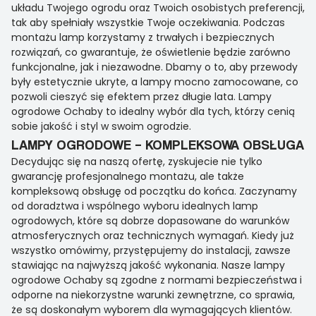
układu Twojego ogrodu oraz Twoich osobistych preferencji,
tak aby spełniały wszystkie Twoje oczekiwania. Podczas
montażu lamp korzystamy z trwałych i bezpiecznych
rozwiązań, co gwarantuje, że oświetlenie będzie zarówno
funkcjonalne, jak i niezawodne. Dbamy o to, aby przewody
były estetycznie ukryte, a lampy mocno zamocowane, co
pozwoli cieszyć się efektem przez długie lata. Lampy
ogrodowe Ochaby to idealny wybór dla tych, którzy cenią
sobie jakość i styl w swoim ogrodzie.
LAMPY OGRODOWE – KOMPLEKSOWA OBSŁUGA
Decydując się na naszą ofertę, zyskujecie nie tylko
gwarancję profesjonalnego montażu, ale także
kompleksową obsługę od początku do końca. Zaczynamy
od doradztwa i wspólnego wyboru idealnych lamp
ogrodowych, które są dobrze dopasowane do warunków
atmosferycznych oraz technicznych wymagań. Kiedy już
wszystko omówimy, przystępujemy do instalacji, zawsze
stawiając na najwyższą jakość wykonania. Nasze lampy
ogrodowe Ochaby są zgodne z normami bezpieczeństwa i
odporne na niekorzystne warunki zewnętrzne, co sprawia,
że są doskonałym wyborem dla wymagających klientów.