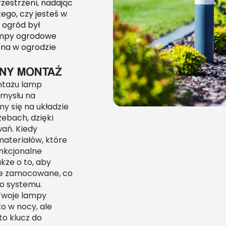
zestrzeni, nadając
tego, czy jesteś w
j ogród był
lampy ogrodowe
ona w ogrodzie
NY MONTAŻ
ontażu lamp
omysłu na
my się na układzie
ebach, dzięki
ań. Kiedy
materiałów, które
unkcjonalne
kże o to, aby
nie zamocowane, co
go systemu.
Twoje lampy
o w nocy, ale
to klucz do