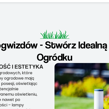
gwizdów - Stwórz Idealną
Ogródku
ŚĆ I ESTETYKA
rodowych, które
mpy ogrodowe mają
osesji, oświetlając
tencjalnie
wanemu oświetleniu,
e nawet po
ności – lampy