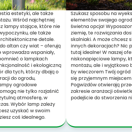
tia estetyki, ale także
Szukasz sposobu na wyek
tażu. Wśród najchętniej
elementów swojego ogrod
z lampy stojące, które nie
świetna opcja! Wyposażo
a wypoczynku, ale także
ziemię, te rozwiązania dos
architektoniczne detale.
skalniaki. A może chcesz 
o altan czy wiat – oferują
innych dekoracjach? Nic p
re wprowadza wspaniały,
tutaj idealne! W naszej ofe
apomnieć o lampkach
niskonapięciowe lampy, kt
unkcjonalność i ekologiczną
montażu, ale i wyjątkowo 
 dla tych, którzy dbają o
by wieczorem Twój ogród pr
racji do ogrodu,
się przyjemnym miejscem
Lampy ogrodowe
Pogwizdów otwierają prze
omogą nie tylko rozjaśnić
zakresie aranżacji oświetl
zytulną atmosferę, w
podejście do stworzenia n
 czas. Wybór lamp zależy
chcesz uzyskać w swoim
ziesz coś idealnego.