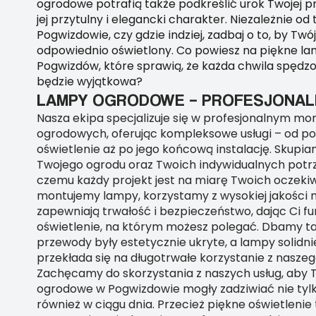
ogrodowe potrafią także podkreślić urok Twojej pr
jej przytulny i elegancki charakter. Niezależnie od 
Pogwizdowie, czy gdzie indziej, zadbaj o to, by Twó
odpowiednio oświetlony. Co powiesz na piękne 
Pogwizdów, które sprawią, że każda chwila spędz
będzie wyjątkowa?
LAMPY OGRODOWE – PROFESJONAL
Nasza ekipa specjalizuje się w profesjonalnym m
ogrodowych, oferując kompleksowe usługi – od p
oświetlenie aż po jego końcową instalację. Skupia
Twojego ogrodu oraz Twoich indywidualnych potrz
czemu każdy projekt jest na miarę Twoich oczekiw
montujemy lampy, korzystamy z wysokiej jakości 
zapewniają trwałość i bezpieczeństwo, dając Ci f
oświetlenie, na którym możesz polegać. Dbamy ta
przewody były estetycznie ukryte, a lampy solid
przekłada się na długotrwałe korzystanie z nasze
Zachęcamy do skorzystania z naszych usług, aby 
ogrodowe w Pogwizdowie mogły zadziwiać nie tylk
również w ciągu dnia. Przecież piękne oświetlenie 