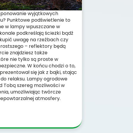
sponowanie wyjątkowych
u? Punktowe podświetlenie to
ne w lampy wpuszczane w
konale podkreślają ścieżki bądź
skupić uwagę na rzeźbach czy
rostszego – reflektory będą
rcie znajdziesz także
óre nie tylko są proste w
bezpieczne. W końcu chodzi o to,
ezentował się jak z bajki, stając
 do relaksu. Lampy ogrodowe
d Tobą szereg możliwości w
enia, umożliwiając twórcze
iepowtarzalnej atmosfery.