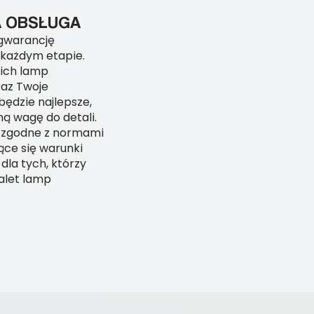
A OBSŁUGA
 gwarancję
 każdym etapie.
ich lamp
raz Twoje
będzie najlepsze,
ną wagę do detali.
o zgodne z normami
ące się warunki
dla tych, którzy
alet lamp