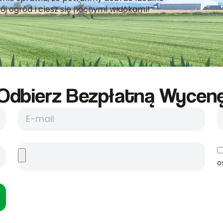
ój ogród i ciesz się nocnymi widokami!
Odbierz Bezpłatną Wycene
o