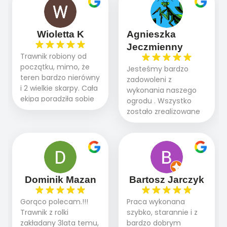
Wioletta K
Agnieszka
Jeczmienny
Trawnik robiony od
początku, mimo, że
Jesteśmy bardzo
teren bardzo nierówny
zadowoleni z
i 2 wielkie skarpy. Cała
wykonania naszego
ekipa poradziła sobie
ogrodu . Wszystko
WSPANIALE od
zostało zrealizowane
początku do końca,
fachowo, rzetelnie i
profesionalny sprzęt,
zgodnie z naszymi
panowie wiedzą co
oczekiwaniami. Prace
robią. Wszystko poszło
przebiegały sprawnie
sprawnie i szybko.
dzięki temu,że firma
Doradztwo w
działa kompleksowo :
Dominik Mazan
Bartosz Jarczyk
pielęgnacji trawnika
ogrodnictwo,nawodnienie,
teraz i na późniejszym
brukarstwo.Efekt
Gorąco polecam.!!!
Praca wykonana
etapie jest dużym
końcowy przerósł
Trawnik z rolki
szybko, starannie i z
plusem. Teraz razem
nasze oczekiwania.
zakładany 3lata temu,
bardzo dobrym
z dzieckiem i małym