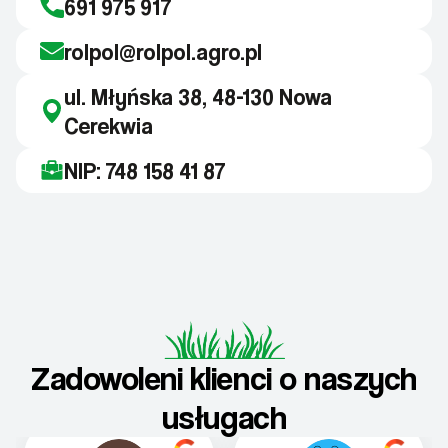
691 975 917
rolpol@rolpol.agro.pl
ul. Młyńska 38, 48-130 Nowa
Cerekwia
NIP: 748 158 41 87
Zadowoleni klienci o naszych
usługach