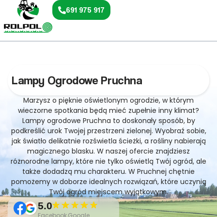
691 975 917
Lampy Ogrodowe Pruchna
Marzysz o pięknie oświetlonym ogrodzie, w którym
wieczorne spotkania będą mieć zupełnie inny klimat?
Lampy ogrodowe Pruchna to doskonały sposób, by
podkreślić urok Twojej przestrzeni zielonej. Wyobraź sobie,
jak światło delikatnie rozświetla ścieżki, a rośliny nabierają
magicznego blasku. W naszej ofercie znajdziesz
różnorodne lampy, które nie tylko oświetlą Twój ogród, ale
także dodadzą mu charakteru. W Pruchnej chętnie
pomożemy w doborze idealnych rozwiązań, które uczynią
Twój ogród miejscem wyjątkowym.
5.0
Facebook,Google