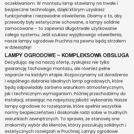
oczekiwaniom. W montażu lamp stawiamy na trwałe i
bezpieczne technologie, dzięki którym uzyskasz
funkcjonalne i niezawodne oświetlenie. Dbamy o to, aby
przewody były estetycznie schowane, a lampy solidnie
zamocowane – to zapewnia długotrwałe użytkowanie
całego systemu. Jeśli szukasz wyjątkowego oświetlenia,
nasze lampy ogrodowe Pruchna na pewno będą strzałem
w dziesiątkę!
LAMPY OGRODOWE – KOMPLEKSOWA OBSŁUGA
Decydując się na naszą ofertę, zyskujesz nie tylko
gwarancję fachowego montażu, ale również pełne
wsparcie na każdym etapie. Rozpoczynamy od doradzenia
i wspólnego dobrania idealnych lamp ogrodowych, które
będą odpowiadały zarówno warunkom atmosferycznym,
jak i technicznym wymaganiom. Później przechodzimy do
instalacji, stawiając na najwyższą jakość wykonania. Nasze
lampy ogrodowe to rozwiązanie, które spełnia wszystkie
normy bezpieczeństwa i doskonale radzi sobie w trudnych
warunkach zewnętrznych. To sprawia, że stanowią one
znakomity wybór dla klientów, którzy poszukują solidnych i
estetycznych rozwiązań w Pruchnej. Lampy ogrodowe