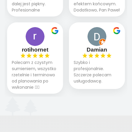
Polecamy tę firmę
dalej jest piękny.
efektem końcowym.
pieskiem cieszymy się
wszystkim , którzy
Profesjonalne
Dodatkowo, Pan Paweł
pięknym trawnikiem :)
marzą o pięknym
podejście do pracy,
chętnie udziela porad
A trawa robi efekt
ogrodzie.
terminowo wykonane
i odpowiedzie na
WOW. Polecam firmę
2 zlecenia na rolkę.
pytania.
w 100%
Polecam.
rotihornet
Damian
Polecam z czystym
Szybko i
sumieniem, wszystko
profesjonalnie.
rzetelnie i terminowo
Szczerze polecam
od planowania po
usługodawcę.
wykonanie 👍🏻