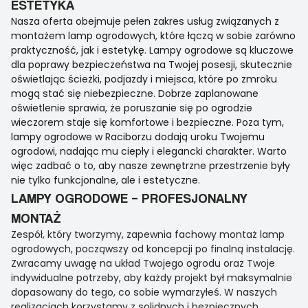
ESTETYKA
Nasza oferta obejmuje pełen zakres usług związanych z
montażem lamp ogrodowych, które łączą w sobie zarówno
praktyczność, jak i estetykę. Lampy ogrodowe są kluczowe
dla poprawy bezpieczeństwa na Twojej posesji, skutecznie
oświetlając ścieżki, podjazdy i miejsca, które po zmroku
mogą stać się niebezpieczne. Dobrze zaplanowane
oświetlenie sprawia, że poruszanie się po ogrodzie
wieczorem staje się komfortowe i bezpieczne. Poza tym,
lampy ogrodowe w Raciborzu dodają uroku Twojemu
ogrodowi, nadając mu ciepły i elegancki charakter. Warto
więc zadbać o to, aby nasze zewnętrzne przestrzenie były
nie tylko funkcjonalne, ale i estetyczne.
LAMPY OGRODOWE – PROFESJONALNY
MONTAŻ
Zespół, który tworzymy, zapewnia fachowy montaż lamp
ogrodowych, począwszy od koncepcji po finalną instalację.
Zwracamy uwagę na układ Twojego ogrodu oraz Twoje
indywidualne potrzeby, aby każdy projekt był maksymalnie
dopasowany do tego, co sobie wymarzyłeś. W naszych
realizacjach korzystamy z solidnych i bezpiecznych