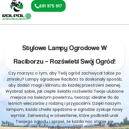
691 975 917
Stylowe Lampy Ogrodowe W
Raciborzu – Rozświetl Swój Ogród!
Czy marzysz o tym, aby Twój ogród zachwycał także po
zmroku? Lampy ogrodowe Racibórz to doskonały sposób,
aby dodać magii i klimatu do każdej przestrzeni zielonej.
Wyobraź sobie, jak ciepłe światło rozświetla Twoje ulubione
miejsce na świeżym powietrzu, tworząc idealne tło do
letnich wieczorów z rodziną i przyjaciółmi. Dzięki naszym
lampom, każda chwila spędzona w ogrodzie zyskuje nowy
wymiar. Zainwestuj w oświetlenie, które podkreśli urok
Twojego ogrodu i sprawi, że każda noc stanie się
niezapomniana!