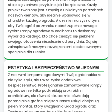
staje się zarówno przytulne, jak i bezpieczne. Każdy
projekt tworzony jest z myślą o unikalnych potrzebach
naszych klientów, aby idealnie wpasować się w
charakter każdego ogrodu. A czy nie marzysz o tym,
aby Twój ogród po zmroku nabrał zupełnie nowego
życia? Lampy ogrodowe w Raciborzu to doskonały
wybór dla każdego, kto chce cieszyć się pięknem
swojego otoczenia niezależnie od pory dnia. Daj się
zainspirować naszymi rozwiązaniami dostosowanymi
specjalnie dla Ciebie!
ESTETYKA I BEZPIECZEŃSTWO W JEDNYM
Z naszymi lampami ogrodowymi Twój ogród nabierze
nie tylko stylu, ale także zyska dodatkowe
bezpieczeństwo. Profesjonalnie zamontowane lampy
ogrodowe nie tylko podkreślają urok roślin i
architektury, ale również skutecznie oświetlają
potencjalnie groźne miejsca. Nasze usługi obejmują
pełen montaż, który uwzględnia układ ogrodu oraz
Twoje estetyczne wrażenia. Kiedy wybierasz