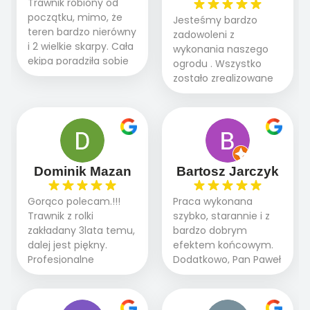
Trawnik robiony od
początku, mimo, że
Jesteśmy bardzo
teren bardzo nierówny
zadowoleni z
i 2 wielkie skarpy. Cała
wykonania naszego
ekipa poradziła sobie
ogrodu . Wszystko
WSPANIALE od
zostało zrealizowane
początku do końca,
fachowo, rzetelnie i
profesionalny sprzęt,
zgodnie z naszymi
panowie wiedzą co
oczekiwaniami. Prace
robią. Wszystko poszło
przebiegały sprawnie
sprawnie i szybko.
dzięki temu,że firma
Doradztwo w
działa kompleksowo :
Dominik Mazan
Bartosz Jarczyk
pielęgnacji trawnika
ogrodnictwo,nawodnienie,
teraz i na późniejszym
brukarstwo.Efekt
Gorąco polecam.!!!
Praca wykonana
etapie jest dużym
końcowy przerósł
Trawnik z rolki
szybko, starannie i z
plusem. Teraz razem
nasze oczekiwania.
zakładany 3lata temu,
bardzo dobrym
z dzieckiem i małym
Polecamy tę firmę
dalej jest piękny.
efektem końcowym.
pieskiem cieszymy się
wszystkim , którzy
Profesjonalne
Dodatkowo, Pan Paweł
pięknym trawnikiem :)
marzą o pięknym
podejście do pracy,
chętnie udziela porad
A trawa robi efekt
ogrodzie.
terminowo wykonane
i odpowiedzie na
WOW. Polecam firmę
2 zlecenia na rolkę.
pytania.
w 100%