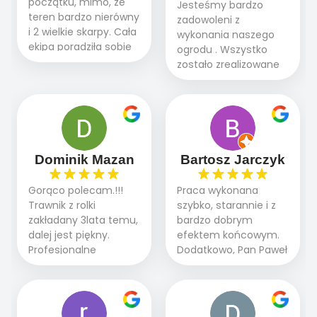
początku, mimo, że
Jesteśmy bardzo
teren bardzo nierówny
zadowoleni z
i 2 wielkie skarpy. Cała
wykonania naszego
ekipa poradziła sobie
ogrodu . Wszystko
WSPANIALE od
zostało zrealizowane
początku do końca,
fachowo, rzetelnie i
profesionalny sprzęt,
zgodnie z naszymi
panowie wiedzą co
oczekiwaniami. Prace
robią. Wszystko poszło
przebiegały sprawnie
sprawnie i szybko.
dzięki temu,że firma
Doradztwo w
działa kompleksowo :
Dominik Mazan
Bartosz Jarczyk
pielęgnacji trawnika
ogrodnictwo,nawodnienie,
teraz i na późniejszym
brukarstwo.Efekt
Gorąco polecam.!!!
Praca wykonana
etapie jest dużym
końcowy przerósł
Trawnik z rolki
szybko, starannie i z
plusem. Teraz razem
nasze oczekiwania.
zakładany 3lata temu,
bardzo dobrym
z dzieckiem i małym
Polecamy tę firmę
dalej jest piękny.
efektem końcowym.
pieskiem cieszymy się
wszystkim , którzy
Profesjonalne
Dodatkowo, Pan Paweł
pięknym trawnikiem :)
marzą o pięknym
podejście do pracy,
chętnie udziela porad
A trawa robi efekt
ogrodzie.
terminowo wykonane
i odpowiedzie na
WOW. Polecam firmę
2 zlecenia na rolkę.
pytania.
w 100%
Polecam.