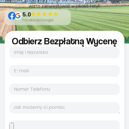
kawałek sztuki, który może odmienić Twój ogród. Dlatego
warto zainwestować w jakość i styl!
5.0
Facebook,Google
Odbierz Bezpłatną Wycenę