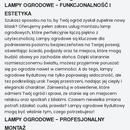
LAMPY OGRODOWE – FUNKCJONALNOŚĆ I
ESTETYKA
Szukasz sposobu na to, by Twój ogród zyskał zupełnie nowy
blask? Oferujemy pełen zakres usług montażu lamp
ogrodowych, które perfekcyjnie łączą piękno z
użytecznością. Lampy ogrodowe są kluczowe dla
podniesienia poziomu bezpieczeństwa na Twojej posesji,
oświetlając ścieżki, podjazdy oraz te miejsca, które mogą
budzić obawy po zachodzie słońca. Dzięki starannie
rozmieszczonemu światłu, możesz przyjemnie poruszać
się po ogrodzie nawet w ciemności. A do tego, lampy
ogrodowe Rydułtowy nie tylko poprawiają widoczność, ale
też podkreślają urok Twojej przestrzeni, nadając jej ciepły i
elegancki charakter. Zainwestuj w oświetlenie, które
odmieni Twój ogród i sprawi, że stanie się on miejscem
relaksu oraz spotkań z bliskimi. Czasem niewielka zmiana
potrafi zdziałać cuda, prawda? Lampy ogrodowe Rydułtowy
mogą być właśnie tym, czego potrzebujesz!
LAMPY OGRODOWE – PROFESJONALNY
MONTAŻ