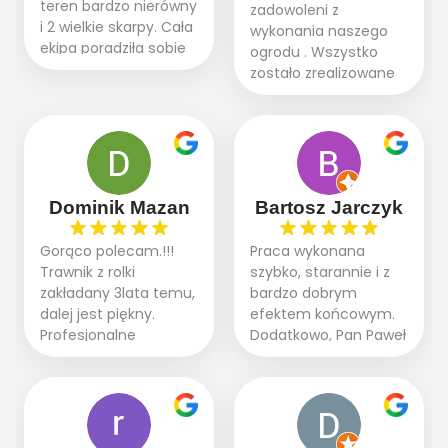
teren bardzo nierówny
zadowoleni z
i 2 wielkie skarpy. Cała
wykonania naszego
ekipa poradziła sobie
ogrodu . Wszystko
WSPANIALE od
zostało zrealizowane
początku do końca,
fachowo, rzetelnie i
profesionalny sprzęt,
zgodnie z naszymi
panowie wiedzą co
oczekiwaniami. Prace
robią. Wszystko poszło
przebiegały sprawnie
sprawnie i szybko.
dzięki temu,że firma
Doradztwo w
działa kompleksowo :
Dominik Mazan
Bartosz Jarczyk
pielęgnacji trawnika
ogrodnictwo,nawodnienie,
teraz i na późniejszym
brukarstwo.Efekt
Gorąco polecam.!!!
Praca wykonana
etapie jest dużym
końcowy przerósł
Trawnik z rolki
szybko, starannie i z
plusem. Teraz razem
nasze oczekiwania.
zakładany 3lata temu,
bardzo dobrym
z dzieckiem i małym
Polecamy tę firmę
dalej jest piękny.
efektem końcowym.
pieskiem cieszymy się
wszystkim , którzy
Profesjonalne
Dodatkowo, Pan Paweł
pięknym trawnikiem :)
marzą o pięknym
podejście do pracy,
chętnie udziela porad
A trawa robi efekt
ogrodzie.
terminowo wykonane
i odpowiedzie na
WOW. Polecam firmę
2 zlecenia na rolkę.
pytania.
w 100%
Polecam.