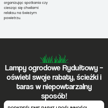
organizując spotkania czy
ciesząc się chwilami
relaksu na świeżym
powietrzu.
Lampy ogrodowe Rydułtowy –
oświetl swoje rabaty, ścieżki i
taras w niepowtarzalny
sposób!
PODKREŚLENIE RABAT I ROŚLINNOŚCI