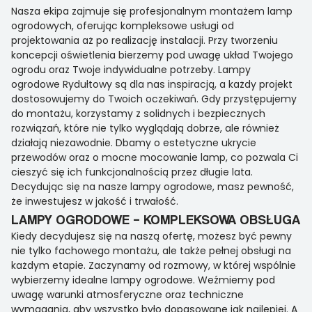
Nasza ekipa zajmuje się profesjonalnym montażem lamp
ogrodowych, oferując kompleksowe usługi od
projektowania aż po realizację instalacji. Przy tworzeniu
koncepcji oświetlenia bierzemy pod uwagę układ Twojego
ogrodu oraz Twoje indywidualne potrzeby. Lampy
ogrodowe Rydułtowy są dla nas inspiracją, a każdy projekt
dostosowujemy do Twoich oczekiwań. Gdy przystępujemy
do montażu, korzystamy z solidnych i bezpiecznych
rozwiązań, które nie tylko wyglądają dobrze, ale również
działają niezawodnie. Dbamy o estetyczne ukrycie
przewodów oraz o mocne mocowanie lamp, co pozwala Ci
cieszyć się ich funkcjonalnością przez długie lata.
Decydując się na nasze lampy ogrodowe, masz pewność,
że inwestujesz w jakość i trwałość.
LAMPY OGRODOWE – KOMPLEKSOWA OBSŁUGA
Kiedy decydujesz się na naszą ofertę, możesz być pewny
nie tylko fachowego montażu, ale także pełnej obsługi na
każdym etapie. Zaczynamy od rozmowy, w której wspólnie
wybierzemy idealne lampy ogrodowe. Weźmiemy pod
uwagę warunki atmosferyczne oraz techniczne
wymagania, aby wszystko było dopasowane jak najlepiej. A