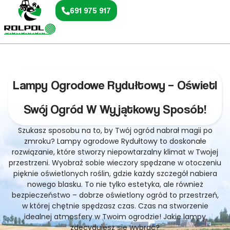
691 975 917
Lampy Ogrodowe Rydułtowy – Oświetl
Swój Ogród W Wyjątkowy Sposób!
Szukasz sposobu na to, by Twój ogród nabrał magii po
zmroku? Lampy ogrodowe Rydułtowy to doskonałe
rozwiązanie, które stworzy niepowtarzalny klimat w Twojej
przestrzeni. Wyobraź sobie wieczory spędzane w otoczeniu
pięknie oświetlonych roślin, gdzie każdy szczegół nabiera
nowego blasku. To nie tylko estetyka, ale również
bezpieczeństwo – dobrze oświetlony ogród to przestrzeń,
w której chętnie spędzasz czas. Czas na stworzenie
idealnej atmosfery w Twoim ogrodzie! Jakie lampy
zdecydujesz się wybrać?