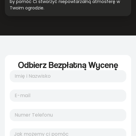
by pomóc Ci stworzyć niepowtarzalną atmosferę w
Twoim ogrodzie.
Odbierz Bezpłatną Wycenę