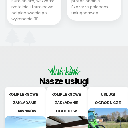
sumieniem, wszystko
profesjonalnie.
rzetelnie i terminowo
Szczerze polecam
od planowania po
usługodawcę.
wykonanie 👍🏻
Nasze usługi
KOMPLEKSOWE
KOMPLEKSOWE
USŁUGI
ZAKŁADANIE
ZAKŁADANIE
OGRODNICZE
TRAWNIKÓW
OGRODÓW