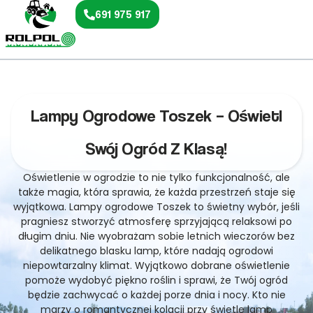
691 975 917
Lampy Ogrodowe Toszek – Oświetl
Swój Ogród Z Klasą!
Oświetlenie w ogrodzie to nie tylko funkcjonalność, ale
także magia, która sprawia, że każda przestrzeń staje się
wyjątkowa. Lampy ogrodowe Toszek to świetny wybór, jeśli
pragniesz stworzyć atmosferę sprzyjającą relaksowi po
długim dniu. Nie wyobrażam sobie letnich wieczorów bez
delikatnego blasku lamp, które nadają ogrodowi
niepowtarzalny klimat. Wyjątkowo dobrane oświetlenie
pomoże wydobyć piękno roślin i sprawi, że Twój ogród
będzie zachwycać o każdej porze dnia i nocy. Kto nie
marzy o romantycznej kolacji przy świetle lamp