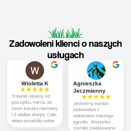
Zadowoleni klienci o naszych
usługach
Wioletta K
Agnieszka
Jeczmienny
Trawnik robiony od
początku, mimo, że
Jesteśmy bardzo
teren bardzo nierówny
zadowoleni z
i 2 wielkie skarpy. Cała
wykonania naszego
ekipa poradziła sobie
ogrodu . Wszystko
WSPANIALE od
zostało zrealizowane