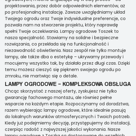
projektowania, przez dobór odpowiednich elementów, aż
po profesjonalną instalację. Zawsze uwzględniamy układ
Twojego ogrodu oraz Twoje indywidualne preferencje, co
pozwala nam na stworzenie projektu, który naprawdę
spełni Twoje oczekiwania. Lampy ogrodowe Toszek to
nasza specjalność. Stawiamy na solidne i bezpieczne
rozwiązania, co przekłada się na funkcjonalność i
niezawodność oświetlenia. Nasz zespół nie tylko montuje
lampy, ale także dba o estetykę – ukrywamy przewody i
mocujemy wszystko tak, by działało przez długi czas. Dzięki
temu możesz cieszyć się pięknem swojego ogrodu po
zmroku, nie martwiąc się o detale.
LAMPY OGRODOWE – KOMPLEKSOWA OBSŁUGA
Chcąc skorzystać z naszej oferty, zyskujesz nie tylko
gwarancję fachowego montażu, ale również pełne
wsparcie na każdym etapie. Rozpoczynamy od doradztwa,
razem wybierając lampy ogrodowe, które idealnie pasują
do lokalnych warunków atmosferycznych i Twoich potrzeb.
Kiedy już podejmiemy decyzję, przystępujemy do instalacji,
czerpiąc radość z najwyższej jakości wykonania. Nasze
lampy ogrodowe z Toszka są dostosowane do wszelkich