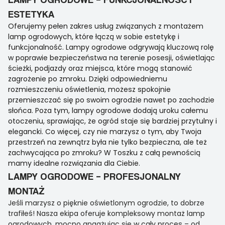
ESTETYKA
Oferujemy pełen zakres usług związanych z montażem
lamp ogrodowych, które łączą w sobie estetykę i
funkcjonalność. Lampy ogrodowe odgrywają kluczową rolę
w poprawie bezpieczeństwa na terenie posesji, oświetlając
ścieżki, podjazdy oraz miejsca, które mogą stanowić
zagrożenie po zmroku. Dzięki odpowiedniemu
rozmieszczeniu oświetlenia, możesz spokojnie
przemieszczać się po swoim ogrodzie nawet po zachodzie
słońca. Poza tym, lampy ogrodowe dodają uroku całemu
otoczeniu, sprawiając, że ogród staje się bardziej przytulny i
elegancki. Co więcej, czy nie marzysz o tym, aby Twoja
przestrzeń na zewnątrz była nie tylko bezpieczna, ale też
zachwycająca po zmroku? W Toszku z całą pewnością
mamy idealne rozwiązania dla Ciebie.
LAMPY OGRODOWE – PROFESJONALNY
MONTAŻ
Jeśli marzysz o pięknie oświetlonym ogrodzie, to dobrze
trafiłeś! Nasza ekipa oferuje kompleksowy montaż lamp
ogrodowych, mocno angażując się w cały proces – od