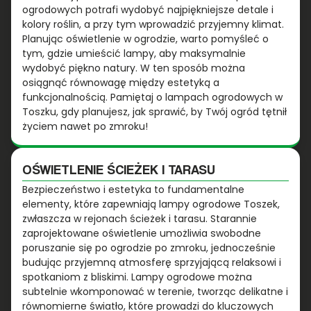
ogrodowych potrafi wydobyć najpiękniejsze detale i
kolory roślin, a przy tym wprowadzić przyjemny klimat.
Planując oświetlenie w ogrodzie, warto pomyśleć o
tym, gdzie umieścić lampy, aby maksymalnie
wydobyć piękno natury. W ten sposób można
osiągnąć równowagę między estetyką a
funkcjonalnością. Pamiętaj o lampach ogrodowych w
Toszku, gdy planujesz, jak sprawić, by Twój ogród tętnił
życiem nawet po zmroku!
OŚWIETLENIE ŚCIEŻEK I TARASU
Bezpieczeństwo i estetyka to fundamentalne
elementy, które zapewniają lampy ogrodowe Toszek,
zwłaszcza w rejonach ścieżek i tarasu. Starannie
zaprojektowane oświetlenie umożliwia swobodne
poruszanie się po ogrodzie po zmroku, jednocześnie
budując przyjemną atmosferę sprzyjającą relaksowi i
spotkaniom z bliskimi. Lampy ogrodowe można
subtelnie wkomponować w terenie, tworząc delikatne i
równomierne światło, które prowadzi do kluczowych