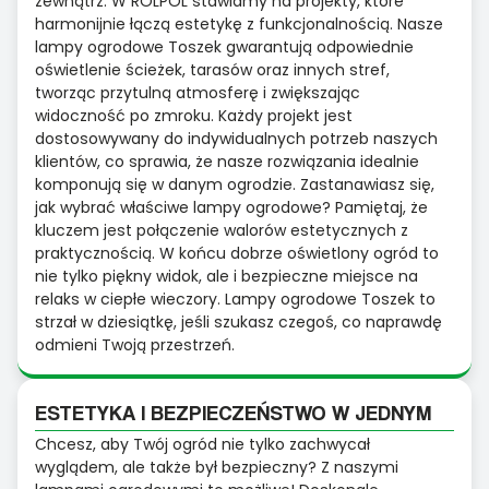
zewnątrz. W ROLPOL stawiamy na projekty, które
harmonijnie łączą estetykę z funkcjonalnością. Nasze
lampy ogrodowe Toszek gwarantują odpowiednie
oświetlenie ścieżek, tarasów oraz innych stref,
tworząc przytulną atmosferę i zwiększając
widoczność po zmroku. Każdy projekt jest
dostosowywany do indywidualnych potrzeb naszych
klientów, co sprawia, że nasze rozwiązania idealnie
komponują się w danym ogrodzie. Zastanawiasz się,
jak wybrać właściwe lampy ogrodowe? Pamiętaj, że
kluczem jest połączenie walorów estetycznych z
praktycznością. W końcu dobrze oświetlony ogród to
nie tylko piękny widok, ale i bezpieczne miejsce na
relaks w ciepłe wieczory. Lampy ogrodowe Toszek to
strzał w dziesiątkę, jeśli szukasz czegoś, co naprawdę
odmieni Twoją przestrzeń.
ESTETYKA I BEZPIECZEŃSTWO W JEDNYM
Chcesz, aby Twój ogród nie tylko zachwycał
wyglądem, ale także był bezpieczny? Z naszymi