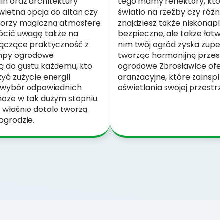
lin oraz architektury
tego mamy reflektory, kt
świetna opcja do altan czy
światło na rzeźby czy róż
tworzy magiczną atmosferę
znajdziesz także niskonapi
rócić uwagę także na
bezpieczne, ale także łat
 łączące praktyczność z
nim twój ogród zyska zupe
ampy ogrodowe
tworząc harmonijną przes
 do gustu każdemu, kto
ogrodowe Zbrosławice ofe
yć zużycie energii
aranżacyjne, które zainsp
że wybór odpowiednich
oświetlania swojej przestrz
oże w tak dużym stopniu
 właśnie detale tworzą
ogrodzie.