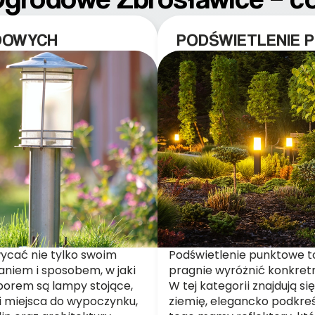
DOWYCH
PODŚWIETLENIE 
ycać nie tylko swoim
Podświetlenie punktowe to
aniem i sposobem, w jaki
pragnie wyróżnić konkret
orem są lampy stojące,
W tej kategorii znajdują s
i i miejsca do wypoczynku,
ziemię, elegancko podkreśl