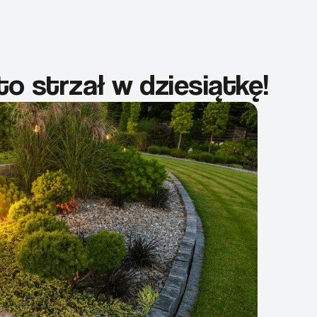
o strzał w dziesiątkę!