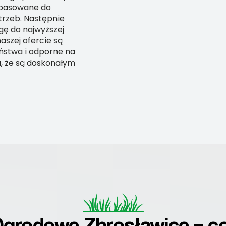
opasowane do
rzeb. Następnie
gę do najwyższej
szej ofercie są
ństwa i odporne na
a, że są doskonałym
grodowe Zbrosławice – co