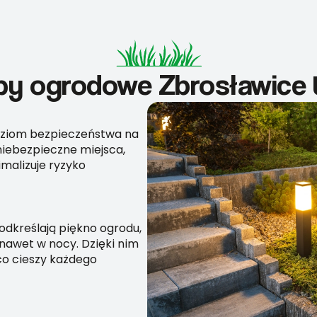
y ogrodowe Zbrosławice t
ziom bezpieczeństwa na
 niebezpieczne miejsca,
malizuje ryzyko
kreślają piękno ogrodu,
 nawet w nocy. Dzięki nim
 co cieszy każdego