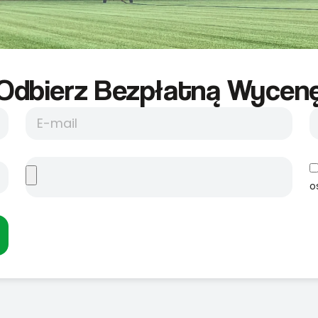
Odbierz Bezpłatną Wycene
o