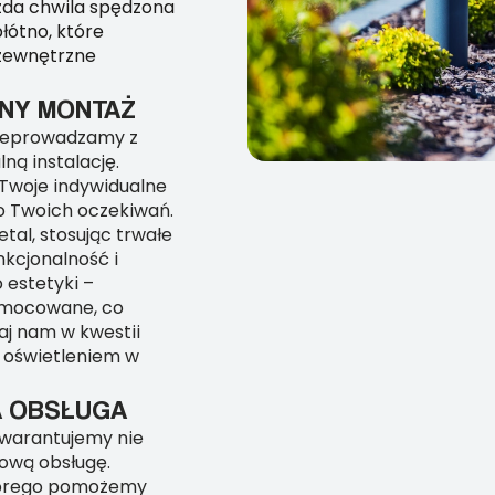
żda chwila spędzona
łótno, które
 zewnętrzne
NY MONTAŻ
rzeprowadzamy z
ną instalację.
Twoje indywidualne
o Twoich oczekiwań.
al, stosując trwałe
nkcjonalność i
 estetyki –
zamocowane, co
aj nam w kwestii
 oświetleniem w
A OBSŁUGA
Gwarantujemy nie
sową obsługę.
tórego pomożemy