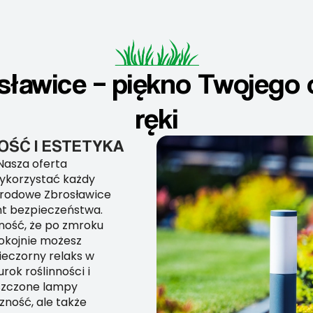
ławice – piękno Twojego o
ręki
ŚĆ I ESTETYKA
Nasza oferta
ykorzystać każdy
grodowe Zbrosławice
ent bezpieczeństwa.
wność, że po zmroku
pokojnie możesz
eczorny relaks w
rok roślinności i
eszczone lampy
zność, ale także