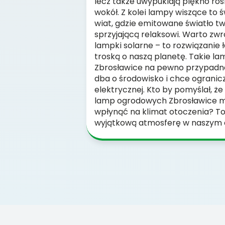
lecz także uwypuklają piękno roś
wokół. Z kolei lampy wiszące to 
wiat, gdzie emitowane światło 
sprzyjającą relaksowi. Warto zw
lampki solarne – to rozwiązanie
troską o naszą planetę. Takie l
Zbrosławice na pewno przypadną
dba o środowisko i chce ogranicz
elektrycznej. Kto by pomyślał, 
lamp ogrodowych Zbrosławice m
wpłynąć na klimat otoczenia? To
wyjątkową atmosferę w naszym 