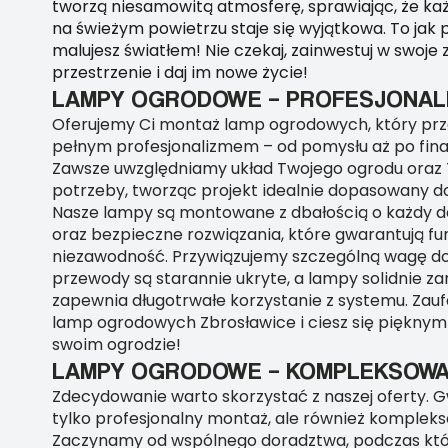
tworzą niesamowitą atmosferę, sprawiając, że ka
na świeżym powietrzu staje się wyjątkowa. To jak p
malujesz światłem! Nie czekaj, zainwestuj w swoje
przestrzenie i daj im nowe życie!
LAMPY OGRODOWE – PROFESJONAL
Oferujemy Ci montaż lamp ogrodowych, który p
pełnym profesjonalizmem – od pomysłu aż po final
Zawsze uwzględniamy układ Twojego ogrodu oraz 
potrzeby, tworząc projekt idealnie dopasowany d
Nasze lampy są montowane z dbałością o każdy det
oraz bezpieczne rozwiązania, które gwarantują fu
niezawodność. Przywiązujemy szczególną wagę do
przewody są starannie ukryte, a lampy solidnie 
zapewnia długotrwałe korzystanie z systemu. Zauf
lamp ogrodowych Zbrosławice i ciesz się pięknym
swoim ogrodzie!
LAMPY OGRODOWE – KOMPLEKSOW
Zdecydowanie warto skorzystać z naszej oferty. 
tylko profesjonalny montaż, ale również komplek
Zaczynamy od wspólnego doradztwa, podczas k