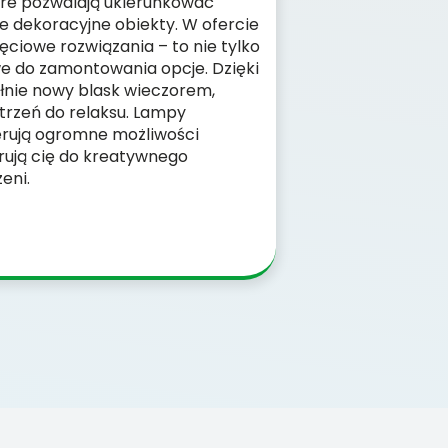
óre pozwalają ukierunkować
ne dekoracyjne obiekty. W ofercie
ęciowe rozwiązania – to nie tylko
we do zamontowania opcje. Dzięki
łnie nowy blask wieczorem,
trzeń do relaksu. Lampy
rują ogromne możliwości
irują cię do kreatywnego
eni.