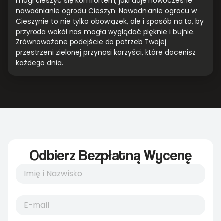
mógł cieszyć się komfortem, jaki daje nowoczesne
nawadnianie ogrodu Cieszyn. Nawadnianie ogrodu w
Cieszynie to nie tylko obowiązek, ale i sposób na to, by
przyroda wokół nas mogła wyglądać pięknie i bujnie.
Zrównoważone podejście do potrzeb Twojej
przestrzeni zielonej przynosi korzyści, które docenisz
każdego dnia.
Odbierz Bezpłatną Wycenę