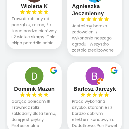
Wioletta K
Agnieszka
Jeczmienny
Trawnik robiony od
początku, mimo, że
Jesteśmy bardzo
teren bardzo nierówny
zadowoleni z
i 2 wielkie skarpy. Cała
wykonania naszego
ekipa poradziła sobie
ogrodu . Wszystko
WSPANIALE od
zostało zrealizowane
początku do końca,
fachowo, rzetelnie i
profesionalny sprzęt,
zgodnie z naszymi
panowie wiedzą co
oczekiwaniami. Prace
robią. Wszystko poszło
przebiegały sprawnie
sprawnie i szybko.
dzięki temu,że firma
Doradztwo w
działa kompleksowo :
Dominik Mazan
Bartosz Jarczyk
pielęgnacji trawnika
ogrodnictwo,nawodnienie,
teraz i na późniejszym
brukarstwo.Efekt
Gorąco polecam.!!!
Praca wykonana
etapie jest dużym
końcowy przerósł
Trawnik z rolki
szybko, starannie i z
plusem. Teraz razem
nasze oczekiwania.
zakładany 3lata temu,
bardzo dobrym
z dzieckiem i małym
Polecamy tę firmę
dalej jest piękny.
efektem końcowym.
pieskiem cieszymy się
wszystkim , którzy
Profesjonalne
Dodatkowo, Pan Paweł
pięknym trawnikiem :)
marzą o pięknym