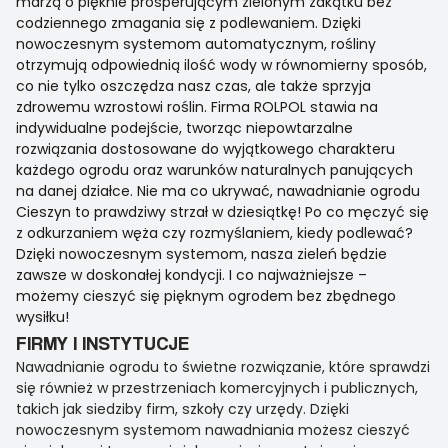
marzą o pięknie prosperującym zielonym zakątku bez
codziennego zmagania się z podlewaniem. Dzięki
nowoczesnym systemom automatycznym, rośliny
otrzymują odpowiednią ilość wody w równomierny sposób,
co nie tylko oszczędza nasz czas, ale także sprzyja
zdrowemu wzrostowi roślin. Firma ROLPOL stawia na
indywidualne podejście, tworząc niepowtarzalne
rozwiązania dostosowane do wyjątkowego charakteru
każdego ogrodu oraz warunków naturalnych panujących
na danej działce. Nie ma co ukrywać, nawadnianie ogrodu
Cieszyn to prawdziwy strzał w dziesiątkę! Po co męczyć się
z odkurzaniem węża czy rozmyślaniem, kiedy podlewać?
Dzięki nowoczesnym systemom, nasza zieleń będzie
zawsze w doskonałej kondycji. I co najważniejsze –
możemy cieszyć się pięknym ogrodem bez zbędnego
wysiłku!
FIRMY I INSTYTUCJE
Nawadnianie ogrodu to świetne rozwiązanie, które sprawdzi
się również w przestrzeniach komercyjnych i publicznych,
takich jak siedziby firm, szkoły czy urzędy. Dzięki
nowoczesnym systemom nawadniania możesz cieszyć