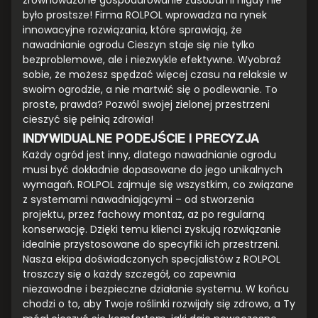
zrównoważone gospodarowanie zasobami nigdy nie
było prostsze! Firma ROLPOL wprowadza na rynek
innowacyjne rozwiązania, które sprawiają, że
nawadnianie ogrodu Cieszyn staje się nie tylko
bezproblemowe, ale i niezwykle efektywne. Wyobraź
sobie, że możesz spędzać więcej czasu na relaksie w
swoim ogrodzie, a nie martwić się o podlewanie. To
proste, prawda? Pozwól swojej zielonej przestrzeni
cieszyć się pełnią zdrowia!
INDYWIDUALNE PODEJŚCIE I PRECYZJA
Każdy ogród jest inny, dlatego nawadnianie ogrodu
musi być dokładnie dopasowane do jego unikalnych
wymagań. ROLPOL zajmuje się wszystkim, co związane
z systemami nawadniającymi – od stworzenia
projektu, przez fachowy montaż, aż po regularną
konserwację. Dzięki temu klienci zyskują rozwiązanie
idealnie przystosowane do specyfiki ich przestrzeni.
Nasza ekipa doświadczonych specjalistów z ROLPOL
troszczy się o każdy szczegół, co zapewnia
niezawodne i bezpieczne działanie systemu. W końcu
chodzi o to, aby Twoje roślinki rozwijały się zdrowo, a Ty