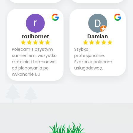
podejście do pracy,
chętnie udziela porad
A trawa robi efekt
ogrodzie.
terminowo wykonane
i odpowiedzie na
WOW. Polecam firmę
2 zlecenia na rolkę.
pytania.
w 100%
Polecam.
rotihornet
Damian
Polecam z czystym
Szybko i
sumieniem, wszystko
profesjonalnie.
rzetelnie i terminowo
Szczerze polecam
od planowania po
usługodawcę.
wykonanie 👍🏻