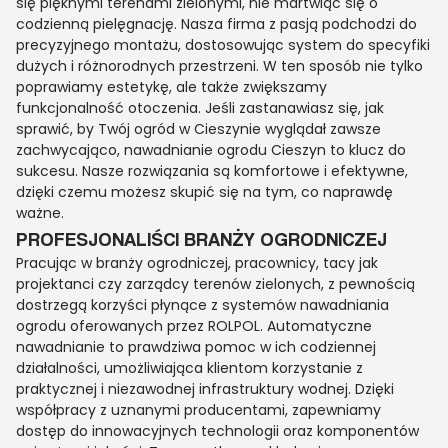
się pięknymi terenami zielonymi, nie martwiąc się o
codzienną pielęgnację. Nasza firma z pasją podchodzi do
precyzyjnego montażu, dostosowując system do specyfiki
dużych i różnorodnych przestrzeni. W ten sposób nie tylko
poprawiamy estetykę, ale także zwiększamy
funkcjonalność otoczenia. Jeśli zastanawiasz się, jak
sprawić, by Twój ogród w Cieszynie wyglądał zawsze
zachwycająco, nawadnianie ogrodu Cieszyn to klucz do
sukcesu. Nasze rozwiązania są komfortowe i efektywne,
dzięki czemu możesz skupić się na tym, co naprawdę
ważne.
PROFESJONALIŚCI BRANŻY OGRODNICZEJ
Pracując w branży ogrodniczej, pracownicy, tacy jak
projektanci czy zarządcy terenów zielonych, z pewnością
dostrzegą korzyści płynące z systemów nawadniania
ogrodu oferowanych przez ROLPOL. Automatyczne
nawadnianie to prawdziwa pomoc w ich codziennej
działalności, umożliwiająca klientom korzystanie z
praktycznej i niezawodnej infrastruktury wodnej. Dzięki
współpracy z uznanymi producentami, zapewniamy
dostęp do innowacyjnych technologii oraz komponentów