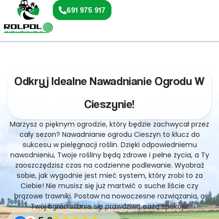
691 975 917
Odkryj Idealne Nawadnianie Ogrodu W
Cieszynie!
Marzysz o pięknym ogrodzie, który będzie zachwycał przez
cały sezon? Nawadnianie ogrodu Cieszyn to klucz do
sukcesu w pielęgnacji roślin. Dzięki odpowiedniemu
nawodnieniu, Twoje rośliny będą zdrowe i pełne życia, a Ty
zaoszczędzisz czas na codzienne podlewanie. Wyobraź
sobie, jak wygodnie jest mieć system, który zrobi to za
Ciebie! Nie musisz się już martwić o suche liście czy
brązowe trawniki. Postaw na nowoczesne rozwiązania, a
Twój ogród stanie się prawdziwą oazą spokoju.