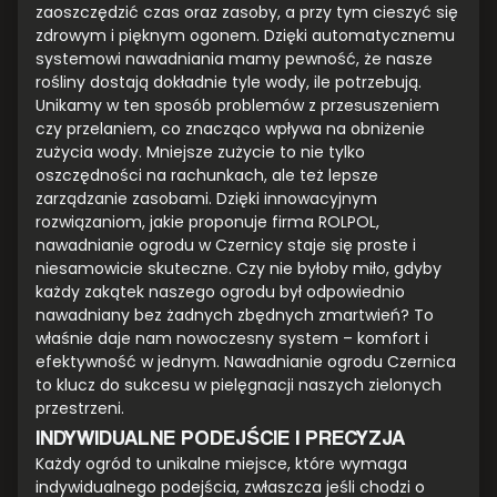
zaoszczędzić czas oraz zasoby, a przy tym cieszyć się
zdrowym i pięknym ogonem. Dzięki automatycznemu
systemowi nawadniania mamy pewność, że nasze
rośliny dostają dokładnie tyle wody, ile potrzebują.
Unikamy w ten sposób problemów z przesuszeniem
czy przelaniem, co znacząco wpływa na obniżenie
zużycia wody. Mniejsze zużycie to nie tylko
oszczędności na rachunkach, ale też lepsze
zarządzanie zasobami. Dzięki innowacyjnym
rozwiązaniom, jakie proponuje firma ROLPOL,
nawadnianie ogrodu w Czernicy staje się proste i
niesamowicie skuteczne. Czy nie byłoby miło, gdyby
każdy zakątek naszego ogrodu był odpowiednio
nawadniany bez żadnych zbędnych zmartwień? To
właśnie daje nam nowoczesny system – komfort i
efektywność w jednym. Nawadnianie ogrodu Czernica
to klucz do sukcesu w pielęgnacji naszych zielonych
przestrzeni.
INDYWIDUALNE PODEJŚCIE I PRECYZJA
Każdy ogród to unikalne miejsce, które wymaga
indywidualnego podejścia, zwłaszcza jeśli chodzi o