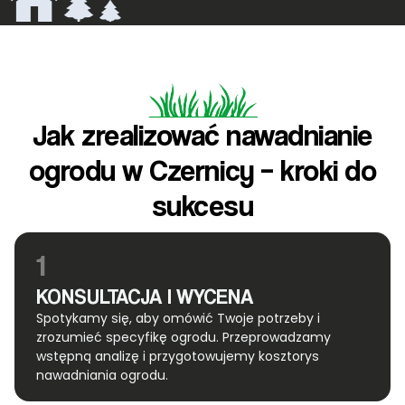
Jak zrealizować nawadnianie
ogrodu w Czernicy – kroki do
sukcesu
1
KONSULTACJA I WYCENA
Spotykamy się, aby omówić Twoje potrzeby i
zrozumieć specyfikę ogrodu. Przeprowadzamy
wstępną analizę i przygotowujemy kosztorys
nawadniania ogrodu.