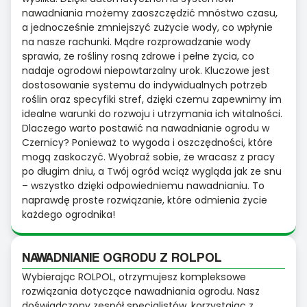
nawadniania możemy zaoszczędzić mnóstwo czasu,
a jednocześnie zmniejszyć zużycie wody, co wpłynie
na nasze rachunki. Mądre rozprowadzanie wody
sprawia, że rośliny rosną zdrowe i pełne życia, co
nadaje ogrodowi niepowtarzalny urok. Kluczowe jest
dostosowanie systemu do indywidualnych potrzeb
roślin oraz specyfiki stref, dzięki czemu zapewnimy im
idealne warunki do rozwoju i utrzymania ich witalności.
Dlaczego warto postawić na nawadnianie ogrodu w
Czernicy? Ponieważ to wygoda i oszczędności, które
mogą zaskoczyć. Wyobraź sobie, że wracasz z pracy
po długim dniu, a Twój ogród wciąż wygląda jak ze snu
– wszystko dzięki odpowiedniemu nawadnianiu. To
naprawdę proste rozwiązanie, które odmienia życie
każdego ogrodnika!
NAWADNIANIE OGRODU Z ROLPOL
Wybierając ROLPOL, otrzymujesz kompleksowe
rozwiązania dotyczące nawadniania ogrodu. Nasz
doświadczony zespół specjalistów, korzystając z