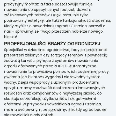
precyzyjny montaż, a także dostosowuje funkcje
nawadniania do specyficznych potrzeb dużych,
zróżnicowanych terenów. Dzięki temu nie tylko
poprawiamy estetykę, ale także funkcjonalność otoczenia.
Kiedy myślisz o nawadnianiu ogrodu Czernica, pomyśl o
nas – sprawimy, że Twoja przestrzeń nabierze nowego
blasku!
PROFESJONALIŚCI BRANŻY OGRODNICZEJ
Specjaliści w dziedzinie ogrodnictwa, tacy jak projektanci
przestrzeni zielonych czy zarządcy terenów, z pewnością
zauważą korzyści płynące z systemów nawadniania
ogrodu oferowanych przez ROLPOL. Automatyczne
nawadnianie to prawdziwa pomoc w ich codziennej pracy,
gwarantując klientom wygodny i niezawodny system
wodny. Dzięki współpracy z uznanymi producentami
sprzętu, mamy możliwość dostarczenia innowacyjnych
rozwiązań oraz komponentów o najwyższej jakości, co
skutkuje satysfakcją użytkowników i długotrwałymi
efektami. W przypadku Nawadniania ogrodu Czernica,
można być pewnym, że sprawimy, iż każdy ogród będzie
się rozwijał jak nigdy dotąd!