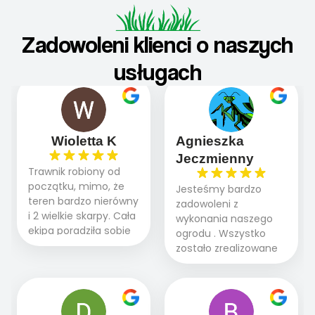
Zadowoleni klienci o naszych
usługach
Wioletta K
Agnieszka
Jeczmienny
Trawnik robiony od
początku, mimo, że
Jesteśmy bardzo
teren bardzo nierówny
zadowoleni z
i 2 wielkie skarpy. Cała
wykonania naszego
ekipa poradziła sobie
ogrodu . Wszystko
WSPANIALE od
zostało zrealizowane
początku do końca,
fachowo, rzetelnie i
profesionalny sprzęt,
zgodnie z naszymi
panowie wiedzą co
oczekiwaniami. Prace
robią. Wszystko poszło
przebiegały sprawnie