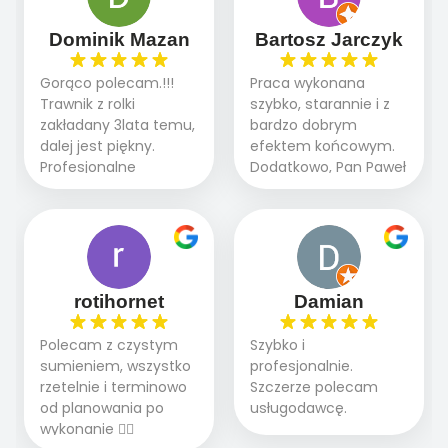
sprawnie i szybko.
dzięki temu,że firma
Doradztwo w
działa kompleksowo :
Dominik Mazan
Bartosz Jarczyk
pielęgnacji trawnika
ogrodnictwo,nawodnienie,
teraz i na późniejszym
brukarstwo.Efekt
Gorąco polecam.!!!
Praca wykonana
etapie jest dużym
końcowy przerósł
Trawnik z rolki
szybko, starannie i z
plusem. Teraz razem
nasze oczekiwania.
zakładany 3lata temu,
bardzo dobrym
z dzieckiem i małym
Polecamy tę firmę
dalej jest piękny.
efektem końcowym.
pieskiem cieszymy się
wszystkim , którzy
Profesjonalne
Dodatkowo, Pan Paweł
pięknym trawnikiem :)
marzą o pięknym
podejście do pracy,
chętnie udziela porad
A trawa robi efekt
ogrodzie.
terminowo wykonane
i odpowiedzie na
WOW. Polecam firmę
2 zlecenia na rolkę.
pytania.
w 100%
Polecam.
rotihornet
Damian
Polecam z czystym
Szybko i
sumieniem, wszystko
profesjonalnie.
rzetelnie i terminowo
Szczerze polecam
od planowania po
usługodawcę.
wykonanie 👍🏻