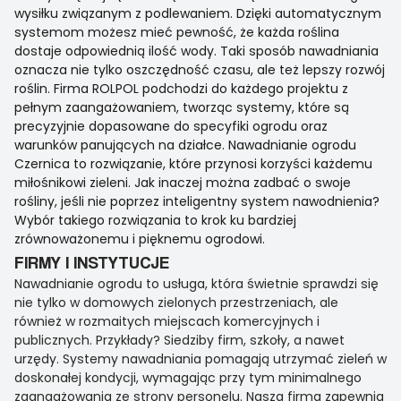
wysiłku związanym z podlewaniem. Dzięki automatycznym
systemom możesz mieć pewność, że każda roślina
dostaje odpowiednią ilość wody. Taki sposób nawadniania
oznacza nie tylko oszczędność czasu, ale też lepszy rozwój
roślin. Firma ROLPOL podchodzi do każdego projektu z
pełnym zaangażowaniem, tworząc systemy, które są
precyzyjnie dopasowane do specyfiki ogrodu oraz
warunków panujących na działce. Nawadnianie ogrodu
Czernica to rozwiązanie, które przynosi korzyści każdemu
miłośnikowi zieleni. Jak inaczej można zadbać o swoje
rośliny, jeśli nie poprzez inteligentny system nawodnienia?
Wybór takiego rozwiązania to krok ku bardziej
zrównoważonemu i pięknemu ogrodowi.
FIRMY I INSTYTUCJE
Nawadnianie ogrodu to usługa, która świetnie sprawdzi się
nie tylko w domowych zielonych przestrzeniach, ale
również w rozmaitych miejscach komercyjnych i
publicznych. Przykłady? Siedziby firm, szkoły, a nawet
urzędy. Systemy nawadniania pomagają utrzymać zieleń w
doskonałej kondycji, wymagając przy tym minimalnego
zaangażowania ze strony personelu. Nasza firma zapewnia