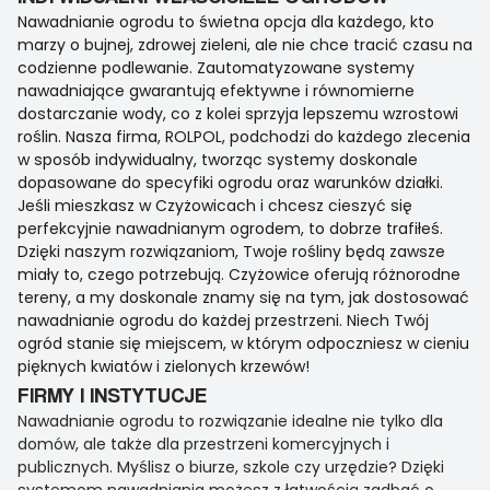
Nawadnianie ogrodu to świetna opcja dla każdego, kto
marzy o bujnej, zdrowej zieleni, ale nie chce tracić czasu na
codzienne podlewanie. Zautomatyzowane systemy
nawadniające gwarantują efektywne i równomierne
dostarczanie wody, co z kolei sprzyja lepszemu wzrostowi
roślin. Nasza firma, ROLPOL, podchodzi do każdego zlecenia
w sposób indywidualny, tworząc systemy doskonale
dopasowane do specyfiki ogrodu oraz warunków działki.
Jeśli mieszkasz w Czyżowicach i chcesz cieszyć się
perfekcyjnie nawadnianym ogrodem, to dobrze trafiłeś.
Dzięki naszym rozwiązaniom, Twoje rośliny będą zawsze
miały to, czego potrzebują. Czyżowice oferują różnorodne
tereny, a my doskonale znamy się na tym, jak dostosować
nawadnianie ogrodu do każdej przestrzeni. Niech Twój
ogród stanie się miejscem, w którym odpoczniesz w cieniu
pięknych kwiatów i zielonych krzewów!
FIRMY I INSTYTUCJE
Nawadnianie ogrodu to rozwiązanie idealne nie tylko dla
domów, ale także dla przestrzeni komercyjnych i
publicznych. Myślisz o biurze, szkole czy urzędzie? Dzięki