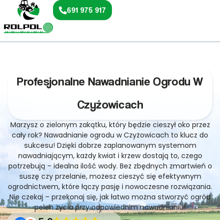
691 975 917
Profesjonalne Nawadnianie Ogrodu W
Czyżowicach
Marzysz o zielonym zakątku, który będzie cieszył oko przez
cały rok? Nawadnianie ogrodu w Czyżowicach to klucz do
sukcesu! Dzięki dobrze zaplanowanym systemom
nawadniającym, każdy kwiat i krzew dostają to, czego
potrzebują – idealna ilość wody. Bez zbędnych zmartwień o
suszę czy przelanie, możesz cieszyć się efektywnym
ogrodnictwem, które łączy pasję i nowoczesne rozwiązania.
Nie czekaj – przekonaj się, jak łatwo można stworzyć ogród
pełen życia przy odpowiednim nawadnianiu!