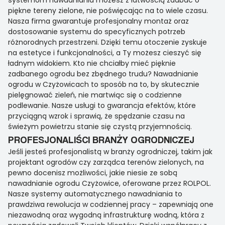
systemom nawadniania możesz z łatwością zadbać o
piękne tereny zielone, nie poświęcając na to wiele czasu.
Nasza firma gwarantuje profesjonalny montaż oraz
dostosowanie systemu do specyficznych potrzeb
różnorodnych przestrzeni. Dzięki temu otoczenie zyskuje
na estetyce i funkcjonalności, a Ty możesz cieszyć się
ładnym widokiem. Kto nie chciałby mieć pięknie
zadbanego ogrodu bez zbędnego trudu? Nawadnianie
ogrodu w Czyżowicach to sposób na to, by skutecznie
pielęgnować zieleń, nie martwiąc się o codzienne
podlewanie. Nasze usługi to gwarancja efektów, które
przyciągną wzrok i sprawią, że spędzanie czasu na
świeżym powietrzu stanie się czystą przyjemnością.
PROFESJONALIŚCI BRANŻY OGRODNICZEJ
Jeśli jesteś profesjonalistą w branży ogrodniczej, takim jak
projektant ogrodów czy zarządca terenów zielonych, na
pewno docenisz możliwości, jakie niesie ze sobą
nawadnianie ogrodu Czyżowice, oferowane przez ROLPOL.
Nasze systemy automatycznego nawadniania to
prawdziwa rewolucja w codziennej pracy – zapewniają one
niezawodną oraz wygodną infrastrukturę wodną, która z