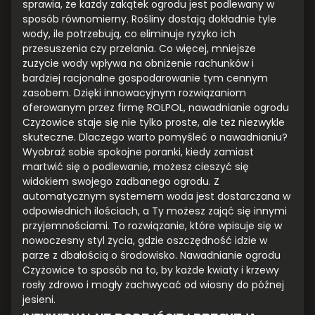
sprawia, że każdy zakątek ogrodu jest podlewany w
sposób równomierny. Rośliny dostają dokładnie tyle
wody, ile potrzebują, co eliminuje ryzyko ich
przesuszenia czy przelania. Co więcej, mniejsze
zużycie wody wpływa na obniżenie rachunków i
bardziej racjonalne gospodarowanie tym cennym
zasobem. Dzięki innowacyjnym rozwiązaniom
oferowanym przez firmę ROLPOL, nawadnianie ogrodu
Czyżowice staje się nie tylko proste, ale też niezwykle
skuteczne. Dlaczego warto pomyśleć o nawadnianiu?
Wyobraź sobie spokojne poranki, kiedy zamiast
martwić się o podlewanie, możesz cieszyć się
widokiem swojego zadbanego ogrodu. Z
automatycznym systemem woda jest dostarczana w
odpowiednich ilościach, a Ty możesz zająć się innymi
przyjemnościami. To rozwiązanie, które wpisuje się w
nowoczesny styl życia, gdzie oszczędność idzie w
parze z dbałością o środowisko. Nawadnianie ogrodu
Czyżowice to sposób na to, by każde kwiaty i krzewy
rosły zdrowo i mogły zachwycać od wiosny do późnej
jesieni.