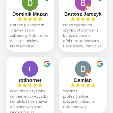
robią. Wszystko poszło
przebiegały sprawnie
sprawnie i szybko.
dzięki temu,że firma
Doradztwo w
działa kompleksowo :
Dominik Mazan
Bartosz Jarczyk
pielęgnacji trawnika
ogrodnictwo,nawodnienie,
teraz i na późniejszym
brukarstwo.Efekt
Gorąco polecam.!!!
Praca wykonana
etapie jest dużym
końcowy przerósł
Trawnik z rolki
szybko, starannie i z
plusem. Teraz razem
nasze oczekiwania.
zakładany 3lata temu,
bardzo dobrym
z dzieckiem i małym
Polecamy tę firmę
dalej jest piękny.
efektem końcowym.
pieskiem cieszymy się
wszystkim , którzy
Profesjonalne
Dodatkowo, Pan Paweł
pięknym trawnikiem :)
marzą o pięknym
podejście do pracy,
chętnie udziela porad
A trawa robi efekt
ogrodzie.
terminowo wykonane
i odpowiedzie na
WOW. Polecam firmę
2 zlecenia na rolkę.
pytania.
w 100%
Polecam.
rotihornet
Damian
Polecam z czystym
Szybko i
sumieniem, wszystko
profesjonalnie.
rzetelnie i terminowo
Szczerze polecam
od planowania po
usługodawcę.
wykonanie 👍🏻