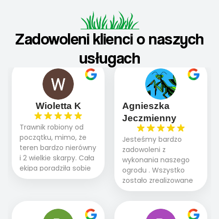
Zadowoleni klienci o naszych
usługach
Wioletta K
Agnieszka
Jeczmienny
Trawnik robiony od
początku, mimo, że
Jesteśmy bardzo
teren bardzo nierówny
zadowoleni z
i 2 wielkie skarpy. Cała
wykonania naszego
ekipa poradziła sobie
ogrodu . Wszystko
WSPANIALE od
zostało zrealizowane
początku do końca,
fachowo, rzetelnie i
profesionalny sprzęt,
zgodnie z naszymi
panowie wiedzą co
oczekiwaniami. Prace