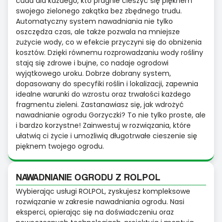
cuda dla każdego, kto pragnie cieszyć się pięknem
swojego zielonego zakątka bez zbędnego trudu.
Automatyczny system nawadniania nie tylko
oszczędza czas, ale także pozwala na mniejsze
zużycie wody, co w efekcie przyczyni się do obniżenia
kosztów. Dzięki równemu rozprowadzaniu wody rośliny
stają się zdrowe i bujne, co nadaje ogrodowi
wyjątkowego uroku. Dobrze dobrany system,
dopasowany do specyfiki roślin i lokalizacji, zapewnia
idealne warunki do wzrostu oraz trwałości każdego
fragmentu zieleni. Zastanawiasz się, jak wdrożyć
nawadnianie ogrodu Gorzyczki? To nie tylko proste, ale
i bardzo korzystne! Zainwestuj w rozwiązania, które
ułatwią ci życie i umożliwią długotrwałe cieszenie się
pięknem twojego ogrodu.
NAWADNIANIE OGRODU Z ROLPOL
Wybierając usługi ROLPOL, zyskujesz kompleksowe
rozwiązanie w zakresie nawadniania ogrodu. Nasi
eksperci, opierając się na doświadczeniu oraz