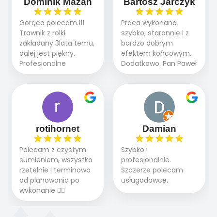
Dominik Mazan
Bartosz Jarczyk
pielęgnacji trawnika
ogrodnictwo,nawodnienie,
teraz i na późniejszym
brukarstwo.Efekt
Gorąco polecam.!!!
Praca wykonana
etapie jest dużym
końcowy przerósł
Trawnik z rolki
szybko, starannie i z
plusem. Teraz razem
nasze oczekiwania.
zakładany 3lata temu,
bardzo dobrym
z dzieckiem i małym
Polecamy tę firmę
dalej jest piękny.
efektem końcowym.
pieskiem cieszymy się
wszystkim , którzy
Profesjonalne
Dodatkowo, Pan Paweł
pięknym trawnikiem :)
marzą o pięknym
podejście do pracy,
chętnie udziela porad
A trawa robi efekt
ogrodzie.
terminowo wykonane
i odpowiedzie na
WOW. Polecam firmę
2 zlecenia na rolkę.
pytania.
w 100%
Polecam.
rotihornet
Damian
Polecam z czystym
Szybko i
sumieniem, wszystko
profesjonalnie.
rzetelnie i terminowo
Szczerze polecam
od planowania po
usługodawcę.
wykonanie 👍🏻