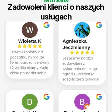
Zadowoleni klienci o naszych
usługach
Wioletta K
Agnieszka
Jeczmienny
Trawnik robiony od
początku, mimo, że
Jesteśmy bardzo
teren bardzo nierówny
zadowoleni z
i 2 wielkie skarpy. Cała
wykonania naszego
ekipa poradziła sobie
ogrodu . Wszystko
WSPANIALE od
zostało zrealizowane
początku do końca,
fachowo, rzetelnie i
profesionalny sprzęt,
zgodnie z naszymi
panowie wiedzą co
oczekiwaniami. Prace
robią. Wszystko poszło
przebiegały sprawnie
sprawnie i szybko.
dzięki temu,że firma
Doradztwo w
działa kompleksowo :