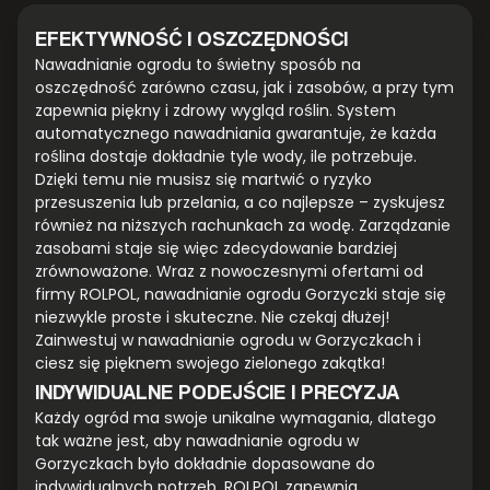
EFEKTYWNOŚĆ I OSZCZĘDNOŚCI
Nawadnianie ogrodu to świetny sposób na
oszczędność zarówno czasu, jak i zasobów, a przy tym
zapewnia piękny i zdrowy wygląd roślin. System
automatycznego nawadniania gwarantuje, że każda
roślina dostaje dokładnie tyle wody, ile potrzebuje.
Dzięki temu nie musisz się martwić o ryzyko
przesuszenia lub przelania, a co najlepsze – zyskujesz
również na niższych rachunkach za wodę. Zarządzanie
zasobami staje się więc zdecydowanie bardziej
zrównoważone. Wraz z nowoczesnymi ofertami od
firmy ROLPOL, nawadnianie ogrodu Gorzyczki staje się
niezwykle proste i skuteczne. Nie czekaj dłużej!
Zainwestuj w nawadnianie ogrodu w Gorzyczkach i
ciesz się pięknem swojego zielonego zakątka!
INDYWIDUALNE PODEJŚCIE I PRECYZJA
Każdy ogród ma swoje unikalne wymagania, dlatego
tak ważne jest, aby nawadnianie ogrodu w
Gorzyczkach było dokładnie dopasowane do
indywidualnych potrzeb. ROLPOL zapewnia