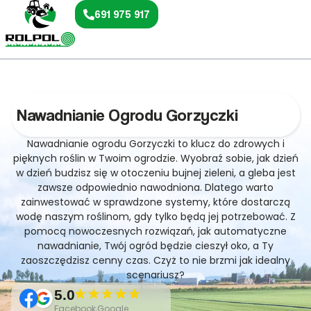
691 975 917
Nawadnianie Ogrodu Gorzyczki
Nawadnianie ogrodu Gorzyczki to klucz do zdrowych i
pięknych roślin w Twoim ogrodzie. Wyobraź sobie, jak dzień
w dzień budzisz się w otoczeniu bujnej zieleni, a gleba jest
zawsze odpowiednio nawodniona. Dlatego warto
zainwestować w sprawdzone systemy, które dostarczą
wodę naszym roślinom, gdy tylko będą jej potrzebować. Z
pomocą nowoczesnych rozwiązań, jak automatyczne
nawadnianie, Twój ogród będzie cieszył oko, a Ty
zaoszczędzisz cenny czas. Czyż to nie brzmi jak idealny
scenariusz?
5.0
Facebook,Google