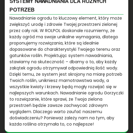
SYSTEMY NAWADNIANIA DLA RÓŻNYCH
POTRZEB
Nawadnianie ogrodu to kluczowy element, który może
zwiększyć urodę i zdrowie Twojej przestrzeni zielonej
przez cały rok. W ROLPOL doskonale rozumiemy, że
każdy ogród ma swoje unikalne wymagania, dlatego
proponujemy rozwiązania, które są idealnie
dopasowane do charakterystyki Twojego terenu oraz
gatunków roślin. Projektując system nawadniania,
stawiamy na skuteczność – dbamy o to, aby każdy
zakątek ogrodu otrzymywał odpowiednią ilość wody.
Dzięki temu, że system jest skrojony na miarę potrzeb
Twoich roślin, unikniesz marnotrawstwa wody, a
wszystkie kwiaty i krzewy będą mogły rozwijać się w
najlepszych warunkach. Nawadnianie ogrodu Gorzyczki
to rozwiązanie, które sprawi, że Twoja zielona
przestrzeń będzie zawsze zachwycać zdrowym
wyglądem. Dlaczego warto zaufać naszemu
doświadczeniu? Ponieważ zależy nam na tym, aby
każda roślina otrzymała to, co najlepsze!