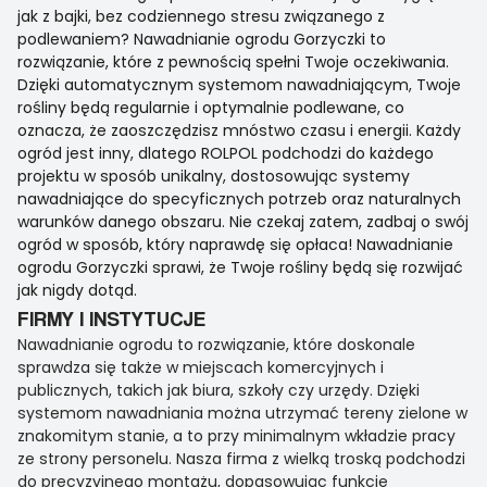
jak z bajki, bez codziennego stresu związanego z
podlewaniem? Nawadnianie ogrodu Gorzyczki to
rozwiązanie, które z pewnością spełni Twoje oczekiwania.
Dzięki automatycznym systemom nawadniającym, Twoje
rośliny będą regularnie i optymalnie podlewane, co
oznacza, że zaoszczędzisz mnóstwo czasu i energii. Każdy
ogród jest inny, dlatego ROLPOL podchodzi do każdego
projektu w sposób unikalny, dostosowując systemy
nawadniające do specyficznych potrzeb oraz naturalnych
warunków danego obszaru. Nie czekaj zatem, zadbaj o swój
ogród w sposób, który naprawdę się opłaca! Nawadnianie
ogrodu Gorzyczki sprawi, że Twoje rośliny będą się rozwijać
jak nigdy dotąd.
FIRMY I INSTYTUCJE
Nawadnianie ogrodu to rozwiązanie, które doskonale
sprawdza się także w miejscach komercyjnych i
publicznych, takich jak biura, szkoły czy urzędy. Dzięki
systemom nawadniania można utrzymać tereny zielone w
znakomitym stanie, a to przy minimalnym wkładzie pracy
ze strony personelu. Nasza firma z wielką troską podchodzi
do precyzyjnego montażu, dopasowując funkcje