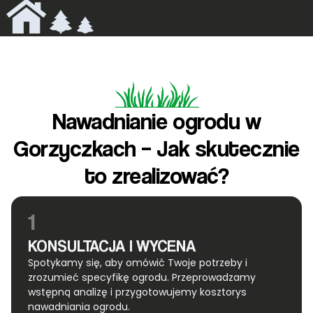
Nawadnianie ogrodu w
Gorzyczkach – Jak skutecznie
to zrealizować?
1
KONSULTACJA I WYCENA
Spotykamy się, aby omówić Twoje potrzeby i
zrozumieć specyfikę ogrodu. Przeprowadzamy
wstępną analizę i przygotowujemy kosztorys
nawadniania ogrodu.