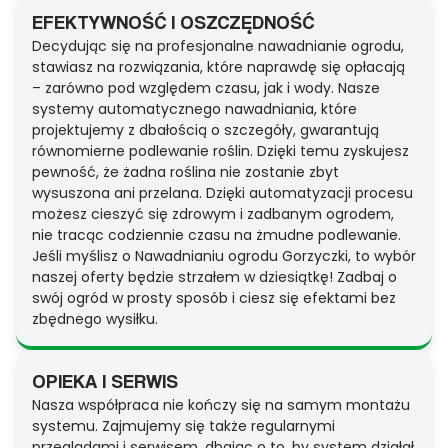
EFEKTYWNOŚĆ I OSZCZĘDNOŚĆ
Decydując się na profesjonalne nawadnianie ogrodu,
stawiasz na rozwiązania, które naprawdę się opłacają
– zarówno pod względem czasu, jak i wody. Nasze
systemy automatycznego nawadniania, które
projektujemy z dbałością o szczegóły, gwarantują
równomierne podlewanie roślin. Dzięki temu zyskujesz
pewność, że żadna roślina nie zostanie zbyt
wysuszona ani przelana. Dzięki automatyzacji procesu
możesz cieszyć się zdrowym i zadbanym ogrodem,
nie tracąc codziennie czasu na żmudne podlewanie.
Jeśli myślisz o Nawadnianiu ogrodu Gorzyczki, to wybór
naszej oferty będzie strzałem w dziesiątkę! Zadbaj o
swój ogród w prosty sposób i ciesz się efektami bez
zbędnego wysiłku.
OPIEKA I SERWIS
Nasza współpraca nie kończy się na samym montażu
systemu. Zajmujemy się także regularnymi
przeglądami i serwisem, dbając o to, by system działał