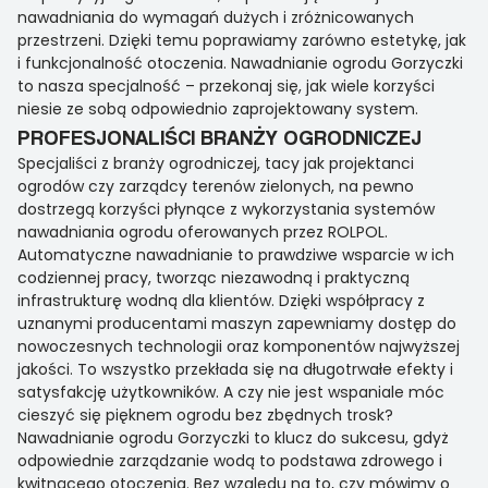
nawadniania do wymagań dużych i zróżnicowanych
przestrzeni. Dzięki temu poprawiamy zarówno estetykę, jak
i funkcjonalność otoczenia. Nawadnianie ogrodu Gorzyczki
to nasza specjalność – przekonaj się, jak wiele korzyści
niesie ze sobą odpowiednio zaprojektowany system.
PROFESJONALIŚCI BRANŻY OGRODNICZEJ
Specjaliści z branży ogrodniczej, tacy jak projektanci
ogrodów czy zarządcy terenów zielonych, na pewno
dostrzegą korzyści płynące z wykorzystania systemów
nawadniania ogrodu oferowanych przez ROLPOL.
Automatyczne nawadnianie to prawdziwe wsparcie w ich
codziennej pracy, tworząc niezawodną i praktyczną
infrastrukturę wodną dla klientów. Dzięki współpracy z
uznanymi producentami maszyn zapewniamy dostęp do
nowoczesnych technologii oraz komponentów najwyższej
jakości. To wszystko przekłada się na długotrwałe efekty i
satysfakcję użytkowników. A czy nie jest wspaniale móc
cieszyć się pięknem ogrodu bez zbędnych trosk?
Nawadnianie ogrodu Gorzyczki to klucz do sukcesu, gdyż
odpowiednie zarządzanie wodą to podstawa zdrowego i
kwitnącego otoczenia. Bez względu na to, czy mówimy o