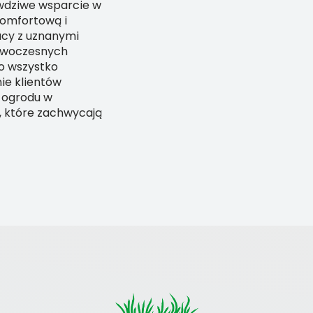
wdziwe wsparcie w
komfortową i
acy z uznanymi
owoczesnych
To wszystko
nie klientów
 ogrodu w
n, które zachwycają