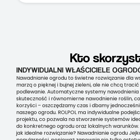
Kto skorzyst
INDYWIDUALNI WŁAŚCICIELE OGRO
Nawadnianie ogrodu to świetne rozwiązanie dla ws
marzą o pięknej i bujnej zieleni, ale nie chcą trac
podlewanie. Automatyczne systemy nawodnienia
skuteczność i równomierne nawodnienie roślin, co
korzyści – oszczędzamy czas i dbamy jednocześni
naszego ogrodu. ROLPOL ma indywidualne podejśc
projektu, co pozwala na stworzenie systemów id
do konkretnego ogrodu oraz lokalnych warunków. 
jak idealne rozwiązanie? Nawadnianie ogrodu Jejk
popularności, ponieważ zapewnia nie tylko estetyc