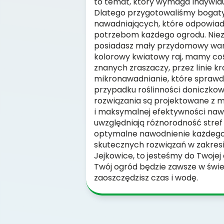
to temat, który wymaga indywidu
Dlatego przygotowaliśmy bogat
nawadniających, które odpowia
potrzebom każdego ogrodu. Nieza
posiadasz mały przydomowy warzy
kolorowy kwiatowy raj, mamy coś
znanych zraszaczy, przez linie kr
mikronawadnianie, które sprawdz
przypadku roślinności doniczkowe
rozwiązania są projektowane z 
i maksymalnej efektywności naw
uwzględniają różnorodność stref
optymalne nawodnienie każdego z
skutecznych rozwiązań w zakres
Jejkowice, to jesteśmy do Twojej
Twój ogród będzie zawsze w świet
zaoszczędzisz czas i wodę.