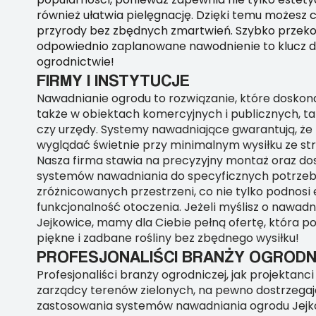
również ułatwia pielęgnację. Dzięki temu możesz 
przyrody bez zbędnych zmartwień. Szybko przekon
odpowiednio zaplanowane nawodnienie to klucz d
ogrodnictwie!
FIRMY I INSTYTUCJE
Nawadnianie ogrodu to rozwiązanie, które doskona
także w obiektach komercyjnych i publicznych, taki
czy urzędy. Systemy nawadniające gwarantują, że
wyglądać świetnie przy minimalnym wysiłku ze st
Nasza firma stawia na precyzyjny montaż oraz d
systemów nawadniania do specyficznych potrzeb
zróżnicowanych przestrzeni, co nie tylko podnosi e
funkcjonalność otoczenia. Jeżeli myślisz o nawad
Jejkowice, mamy dla Ciebie pełną ofertę, która p
piękne i zadbane rośliny bez zbędnego wysiłku!
PROFESJONALIŚCI BRANŻY OGRODN
Profesjonaliści branży ogrodniczej, jak projektanc
zarządcy terenów zielonych, na pewno dostrzegają
zastosowania systemów nawadniania ogrodu Jejko