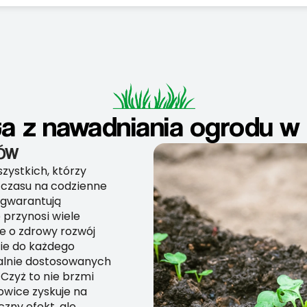
a z nawadniania ogrodu w
DÓW
zystkich, którzy
ić czasu na codzienne
 gwarantują
 przynosi wiele
e o zdrowy rozwój
ie do każdego
ealnie dostosowanych
Czyż to nie brzmi
owice zyskuje na
zny efekt, ale