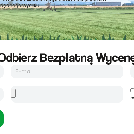
będnego wysiłku.
Odbierz Bezpłatną Wycene
o