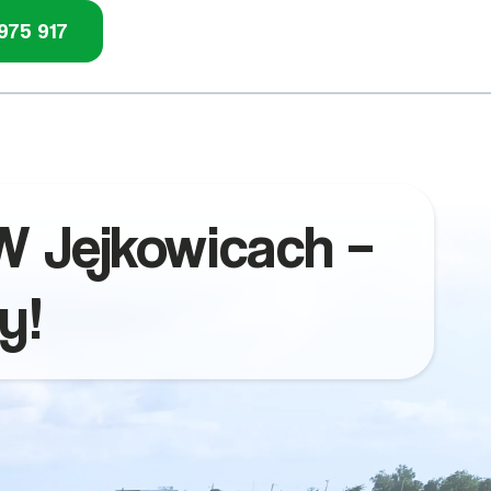
975 917
W Jejkowicach –
y!