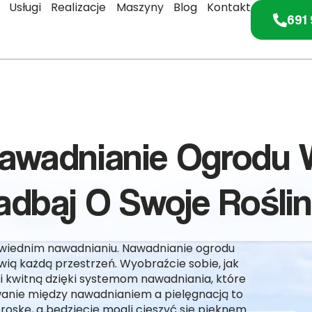
Usługi
Realizacje
Maszyny
Blog
Kontakt
691 
Nawadnianie Ogrodu 
adbaj O Swoje Roślin
owiednim nawadnianiu. Nawadnianie ogrodu
ywią każdą przestrzeń. Wyobraźcie sobie, jak
 i kwitną dzięki systemom nawadniania, które
owanie między nawadnianiem a pielęgnacją to
troskę, a będziecie mogli cieszyć się pięknem