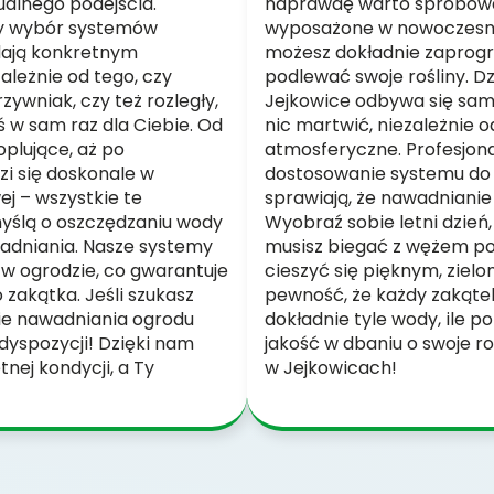
alnego podejścia.
naprawdę warto spróbowa
y wybór systemów
wyposażone w nowoczesne 
dają konkretnym
możesz dokładnie zaprogr
leżnie od tego, czy
podlewać swoje rośliny. D
wniak, czy też rozległy,
Jejkowice odbywa się samod
 w sam raz dla Ciebie. Od
nic martwić, niezależnie o
oplujące, aż po
atmosferyczne. Profesjon
i się doskonale w
dostosowanie systemu do s
j – wszystkie te
sprawiają, że nawadnianie
myślą o oszczędzaniu wody
Wyobraź sobie letni dzień, 
adniania. Nasze systemy
musisz biegać z wężem po
 w ogrodzie, co gwarantuje
cieszyć się pięknym, ziel
akątka. Jeśli szukasz
pewność, że każdy zakąte
ie nawadniania ogrodu
dokładnie tyle wody, ile p
 dyspozycji! Dzięki nam
jakość w dbaniu o swoje ro
nej kondycji, a Ty
w Jejkowicach!