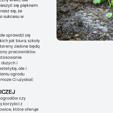
cieszyć się pięknem
asz się, że
o sukcesu w
le sprawdzi się
ch jak biura, szkoły
 tereny zielone będą
rony pracowników.
ostosowanie
 dużych i
stetykę, ale i
nianiu ogrodu
omoże Ci uzyskać
ICZEJ
i ogrodów czy
 korzyści z
wice, które oferuje