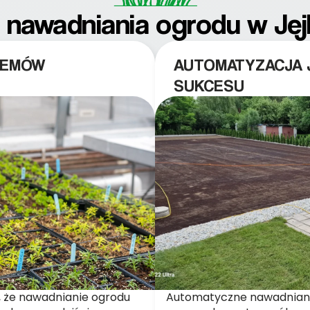
nawadniania ogrodu w Je
TEMÓW
AUTOMATYZACJA 
SUKCESU
 że nawadnianie ogrodu
Automatyczne nawadnianie