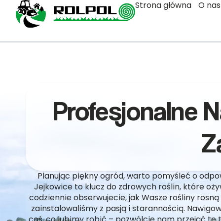
Strona główna
O nas
Profesjonalne 
Z
Planując piękny ogród, warto pomyśleć o odp
Jejkowice to klucz do zdrowych roślin, które oż
codziennie obserwujecie, jak Wasze rośliny rosną
zainstalowaliśmy z pasją i starannością. Nawig
coś, co lubimy robić – pozwólcie nam przejąć tę 