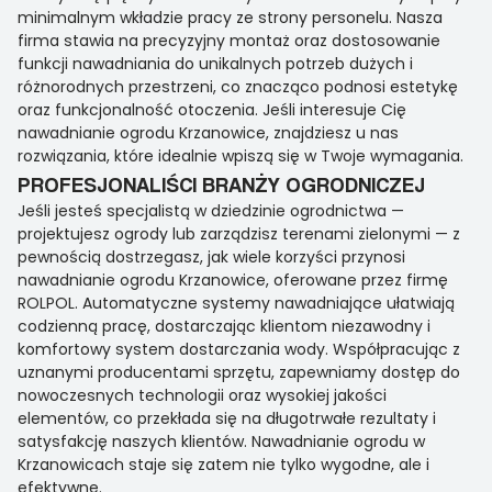
minimalnym wkładzie pracy ze strony personelu. Nasza
firma stawia na precyzyjny montaż oraz dostosowanie
funkcji nawadniania do unikalnych potrzeb dużych i
różnorodnych przestrzeni, co znacząco podnosi estetykę
oraz funkcjonalność otoczenia. Jeśli interesuje Cię
nawadnianie ogrodu Krzanowice, znajdziesz u nas
rozwiązania, które idealnie wpiszą się w Twoje wymagania.
PROFESJONALIŚCI BRANŻY OGRODNICZEJ
Jeśli jesteś specjalistą w dziedzinie ogrodnictwa —
projektujesz ogrody lub zarządzisz terenami zielonymi — z
pewnością dostrzegasz, jak wiele korzyści przynosi
nawadnianie ogrodu Krzanowice, oferowane przez firmę
ROLPOL. Automatyczne systemy nawadniające ułatwiają
codzienną pracę, dostarczając klientom niezawodny i
komfortowy system dostarczania wody. Współpracując z
uznanymi producentami sprzętu, zapewniamy dostęp do
nowoczesnych technologii oraz wysokiej jakości
elementów, co przekłada się na długotrwałe rezultaty i
satysfakcję naszych klientów. Nawadnianie ogrodu w
Krzanowicach staje się zatem nie tylko wygodne, ale i
efektywne.