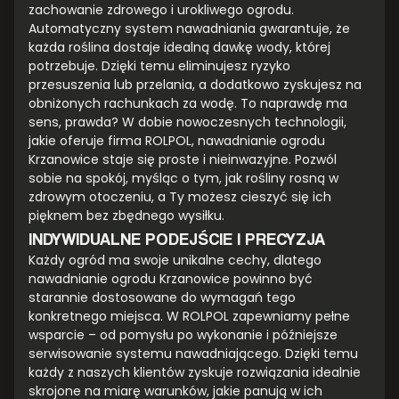
zachowanie zdrowego i urokliwego ogrodu.
Automatyczny system nawadniania gwarantuje, że
każda roślina dostaje idealną dawkę wody, której
potrzebuje. Dzięki temu eliminujesz ryzyko
przesuszenia lub przelania, a dodatkowo zyskujesz na
obniżonych rachunkach za wodę. To naprawdę ma
sens, prawda? W dobie nowoczesnych technologii,
jakie oferuje firma ROLPOL, nawadnianie ogrodu
Krzanowice staje się proste i nieinwazyjne. Pozwól
sobie na spokój, myśląc o tym, jak rośliny rosną w
zdrowym otoczeniu, a Ty możesz cieszyć się ich
pięknem bez zbędnego wysiłku.
INDYWIDUALNE PODEJŚCIE I PRECYZJA
Każdy ogród ma swoje unikalne cechy, dlatego
nawadnianie ogrodu Krzanowice powinno być
starannie dostosowane do wymagań tego
konkretnego miejsca. W ROLPOL zapewniamy pełne
wsparcie – od pomysłu po wykonanie i późniejsze
serwisowanie systemu nawadniającego. Dzięki temu
każdy z naszych klientów zyskuje rozwiązania idealnie
skrojone na miarę warunków, jakie panują w ich