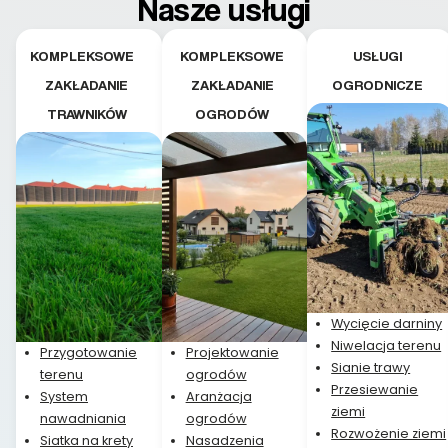
Nasze usługi
KOMPLEKSOWE
KOMPLEKSOWE
USŁUGI
ZAKŁADANIE
ZAKŁADANIE
OGRODNICZE
TRAWNIKÓW
OGRODÓW
Wycięcie darniny
Niwelacja terenu
Przygotowanie
Projektowanie
Sianie trawy
terenu
ogrodów
Przesiewanie
System
Aranżacja
ziemi
nawadniania
ogrodów
Rozwożenie ziemi
Siatka na krety
Nasadzenia