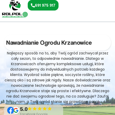
691 975 917
Nawadnianie Ogrodu Krzanowice
Najlepszy sposób na to, aby Twój ogród zachwycał przez
cały sezon, to odpowiednie nawadnianie. Dlatego w
Krzanowicach oferujemy kompleksowe usługi, które
dostosowujemy do indywidualnych potrzeb każdego
klienta. Wyobraź sobie piękne, soczyste rośliny, które
cieszą oko i są zdrowe jak nigdy. Nasze doświadczenie oraz
nowoczesne technologie sprawiają, że nawadnianie
ogrodu Krzanowice staje się proste i efektywne. Dlaczego
nie dać swojemu ogrodowi tego, na co zasługuje? Zaufaj
nam, a Twój ogród stanie się prawdziwą oazą!
5.0
Facebook,Google