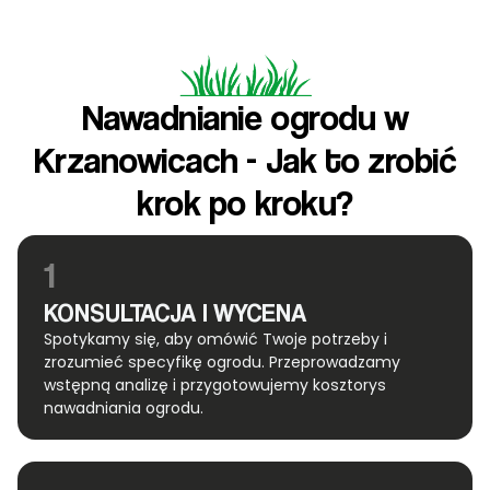
Nawadnianie ogrodu w
Krzanowicach - Jak to zrobić
krok po kroku?
1
KONSULTACJA I WYCENA
Spotykamy się, aby omówić Twoje potrzeby i
zrozumieć specyfikę ogrodu. Przeprowadzamy
wstępną analizę i przygotowujemy kosztorys
nawadniania ogrodu.