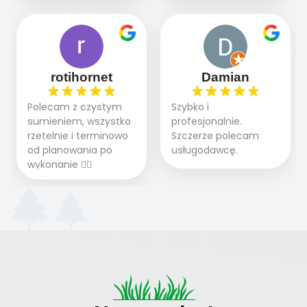
A trawa robi efekt
ogrodzie.
terminowo wykonane
i odpowiedzie na
WOW. Polecam firmę
2 zlecenia na rolkę.
pytania.
w 100%
Polecam.
rotihornet
Damian
Polecam z czystym
Szybko i
sumieniem, wszystko
profesjonalnie.
rzetelnie i terminowo
Szczerze polecam
od planowania po
usługodawcę.
wykonanie 👍🏻