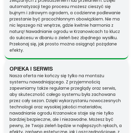
związanych z przesuszeniem lub przelaniem. Dzięki
automatyzacji tego procesu możesz cieszyć się
bujnym i zdrowym ogrodem, a codzienne podlewanie
przestanie być pracochłonnym obowiązkiem. Nie ma
nic lepszego niż wnętrze, gdzie kwitnie harmonia z
naturą! Nawadnianie ogrodu w Krzanowicach to klucz
do sukcesu w dbaniu o zieleń bez zbędnego wysiłku.
Przekonaj się, jak prosto można osiągnąć pożądane
efekty.
OPIEKA I SERWIS
Nasza oferta nie kończy się tylko na montażu
systemu nawadniającego. Z przyjemnością
zapewniamy także regularne przeglądy oraz serwis,
aby skuteczność całego systemu była zachowana
przez cały sezon. Dzięki wykorzystaniu nowoczesnych
technologii oraz wysokiej jakości materiałów,
nawadnianie ogrodu Krzanowice staje się nie tylko
bardziej bezpieczne, ale i niezawodne. Możesz być
pewny, że Twoja zieleń będzie w najlepszych rękach, a
efekty, zarówno estetyczne, jak i oszczędnościowe, z