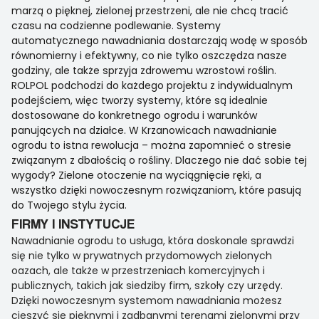
marzą o pięknej, zielonej przestrzeni, ale nie chcą tracić
czasu na codzienne podlewanie. Systemy
automatycznego nawadniania dostarczają wodę w sposób
równomierny i efektywny, co nie tylko oszczędza nasze
godziny, ale także sprzyja zdrowemu wzrostowi roślin.
ROLPOL podchodzi do każdego projektu z indywidualnym
podejściem, więc tworzy systemy, które są idealnie
dostosowane do konkretnego ogrodu i warunków
panujących na działce. W Krzanowicach nawadnianie
ogrodu to istna rewolucja – można zapomnieć o stresie
związanym z dbałością o rośliny. Dlaczego nie dać sobie tej
wygody? Zielone otoczenie na wyciągnięcie ręki, a
wszystko dzięki nowoczesnym rozwiązaniom, które pasują
do Twojego stylu życia.
FIRMY I INSTYTUCJE
Nawadnianie ogrodu to usługa, która doskonale sprawdzi
się nie tylko w prywatnych przydomowych zielonych
oazach, ale także w przestrzeniach komercyjnych i
publicznych, takich jak siedziby firm, szkoły czy urzędy.
Dzięki nowoczesnym systemom nawadniania możesz
cieszyć się pięknymi i zadbanymi terenami zielonymi przy