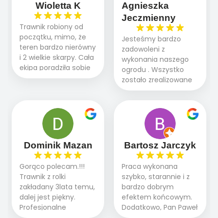
Wioletta K
Agnieszka
Jeczmienny
Trawnik robiony od
początku, mimo, że
Jesteśmy bardzo
teren bardzo nierówny
zadowoleni z
i 2 wielkie skarpy. Cała
wykonania naszego
ekipa poradziła sobie
ogrodu . Wszystko
WSPANIALE od
zostało zrealizowane
początku do końca,
fachowo, rzetelnie i
profesionalny sprzęt,
zgodnie z naszymi
panowie wiedzą co
oczekiwaniami. Prace
robią. Wszystko poszło
przebiegały sprawnie
sprawnie i szybko.
dzięki temu,że firma
Doradztwo w
działa kompleksowo :
Dominik Mazan
Bartosz Jarczyk
pielęgnacji trawnika
ogrodnictwo,nawodnienie,
teraz i na późniejszym
brukarstwo.Efekt
Gorąco polecam.!!!
Praca wykonana
etapie jest dużym
końcowy przerósł
Trawnik z rolki
szybko, starannie i z
plusem. Teraz razem
nasze oczekiwania.
zakładany 3lata temu,
bardzo dobrym
z dzieckiem i małym
Polecamy tę firmę
dalej jest piękny.
efektem końcowym.
pieskiem cieszymy się
wszystkim , którzy
Profesjonalne
Dodatkowo, Pan Paweł
pięknym trawnikiem :)
marzą o pięknym
podejście do pracy,
chętnie udziela porad