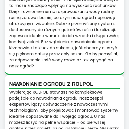
to może znacząco wpłynąć na wysokość rachunków.
Dzięki równomiernemu rozprowadzaniu wody rośliny
rosną zdrowo i bujnie, co czyni nasz ogród naprawdę
atrakcyjnym wizualnie. Dobrze przemyślany system,
dostosowany do różnych gatunków roślin i lokalizacji,
zapewnia idealne warunki do ich wzrostu i długotrwałej
kondycji zieleni. Bez wątpienia, nawadnianie ogrodu
Krzanowice to klucz do sukcesu, jeśli chcemy cieszyć
się pięknem natury przez cały sezon. Kto by pomyślał,
że odpowiednia ilość wody może aż tak wpłynąć na
nasz ogród?
NAWADNIANIE OGRODU Z ROLPOL
Wybierając ROLPOL, stawiasz na kompleksowe
podejście do nawadniania ogrodu. Nasz zespół
ekspertów łączy doświadczenie z nowoczesnymi
technologiami, aby projektować i montować systemy
idealnie dopasowane do Twojego ogrodu. U nas
możesz liczyć na pełne wsparcie – od pierwszej
analizy, przez projekt, aż po instalację i testy. Wszystko