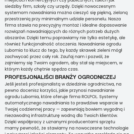
miejscach komercyjnych czy publicznych, takich jak
siedziby firm, szkoły czy urzędy. Dzięki nowoczesnym
systemom nawadniania można cieszyć się piękną, zieloną
przestrzenią przy minimalnym udziale personelu. Nasza
firma stawia na precyzyjny montaż i idealne dopasowanie
rozwiązań nawadniających do różnych potrzeb dużych
obszarów. Dzięki temu poprawiamy nie tylko estetykę, ale
również funkcjonalność otoczenia. Nawadnianie ogrodu
Lubomia to klucz do tego, by każdy skrawek zieleni mógł
zachwycać przez cały rok. Zaufaj nam i pozwól, że
zajmiemy się Twoim ogrodem, aby stał się miejscem, w
którym każdy chętnie spędza czas.
PROFESJONALIŚCI BRANŻY OGRODNICZEJ
Jeśli jesteś profesjonalistą w dziedzinie ogrodnictwa, na
pewno docenisz korzyści, jakie przynosi nawadnianie
ogrodu Lubomia, które oferuje firma ROLPOL. Systemy
automatycznego nawadniania to prawdziwe wsparcie w
Twojej codziennej pracy — zapewniają bowiem wygodną i
niezawodną infrastrukturę wodną dla Twoich klientów.
Dzięki współpracy z uznanymi producentami sprzętu
mamy pewność, że stawiamy na nowoczesne technologie