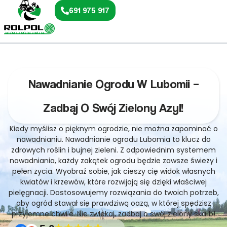
691 975 917
Nawadnianie Ogrodu W Lubomii –
Zadbaj O Swój Zielony Azyl!
Kiedy myślisz o pięknym ogrodzie, nie można zapominać o
nawadnianiu. Nawadnianie ogrodu Lubomia to klucz do
zdrowych roślin i bujnej zieleni. Z odpowiednim systemem
nawadniania, każdy zakątek ogrodu będzie zawsze świeży i
pełen życia. Wyobraź sobie, jak cieszy cię widok własnych
kwiatów i krzewów, które rozwijają się dzięki właściwej
pielęgnacji. Dostosowujemy rozwiązania do twoich potrzeb,
aby ogród stawał się prawdziwą oazą, w której spędzisz
przyjemne chwile. Nie zwlekaj, zadbaj o swój zielony skarb!