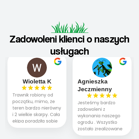
Zadowoleni klienci o naszych
usługach
Wioletta K
Agnieszka
Jeczmienny
Trawnik robiony od
początku, mimo, że
Jesteśmy bardzo
teren bardzo nierówny
zadowoleni z
i 2 wielkie skarpy. Cała
wykonania naszego
ekipa poradziła sobie
ogrodu . Wszystko
WSPANIALE od
zostało zrealizowane
początku do końca,
fachowo, rzetelnie i