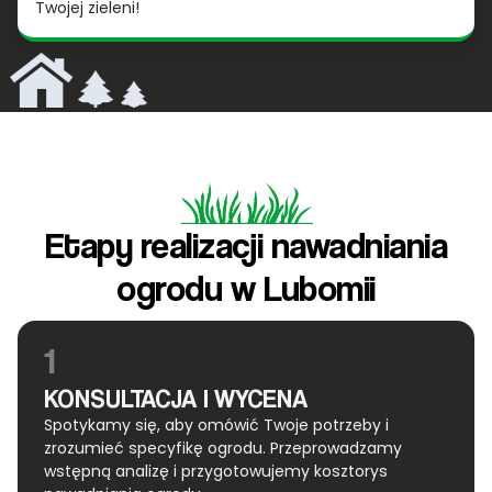
Twojej zieleni!
Etapy realizacji nawadniania
ogrodu w Lubomii
1
KONSULTACJA I WYCENA
Spotykamy się, aby omówić Twoje potrzeby i
zrozumieć specyfikę ogrodu. Przeprowadzamy
wstępną analizę i przygotowujemy kosztorys