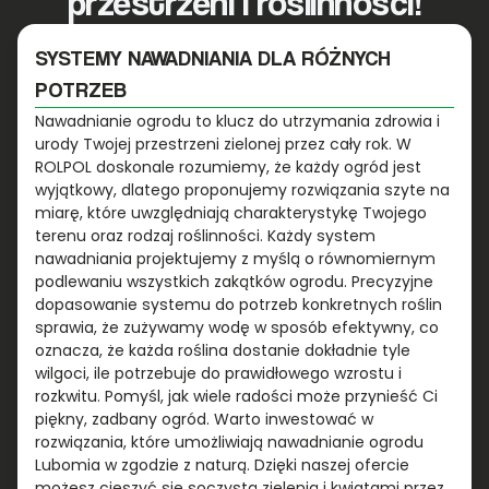
przestrzeni i roślinności!
SYSTEMY NAWADNIANIA DLA RÓŻNYCH
POTRZEB
Nawadnianie ogrodu to klucz do utrzymania zdrowia i
urody Twojej przestrzeni zielonej przez cały rok. W
ROLPOL doskonale rozumiemy, że każdy ogród jest
wyjątkowy, dlatego proponujemy rozwiązania szyte na
miarę, które uwzględniają charakterystykę Twojego
terenu oraz rodzaj roślinności. Każdy system
nawadniania projektujemy z myślą o równomiernym
podlewaniu wszystkich zakątków ogrodu. Precyzyjne
dopasowanie systemu do potrzeb konkretnych roślin
sprawia, że zużywamy wodę w sposób efektywny, co
oznacza, że każda roślina dostanie dokładnie tyle
wilgoci, ile potrzebuje do prawidłowego wzrostu i
rozkwitu. Pomyśl, jak wiele radości może przynieść Ci
piękny, zadbany ogród. Warto inwestować w
rozwiązania, które umożliwiają nawadnianie ogrodu
Lubomia w zgodzie z naturą. Dzięki naszej ofercie
możesz cieszyć się soczystą zielenią i kwiatami przez