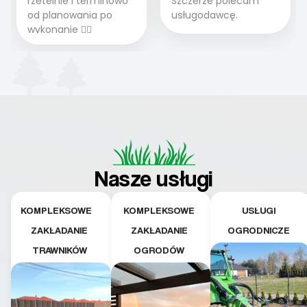
rzetelnie i terminowo
Szczerze polecam
od planowania po
usługodawcę.
wykonanie 👍🏻
Nasze usługi
KOMPLEKSOWE
KOMPLEKSOWE
USŁUGI
ZAKŁADANIE
ZAKŁADANIE
OGRODNICZE
TRAWNIKÓW
OGRODÓW