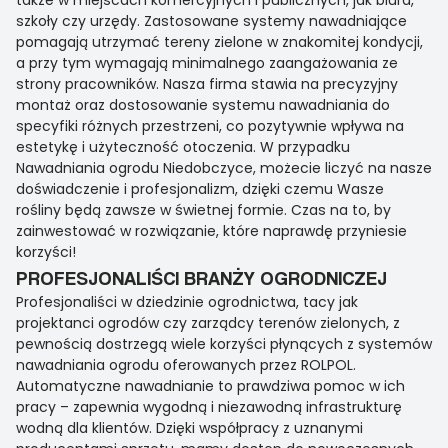
także w miejscach komercyjnych i publicznych, jak biura,
szkoły czy urzędy. Zastosowane systemy nawadniające
pomagają utrzymać tereny zielone w znakomitej kondycji,
a przy tym wymagają minimalnego zaangażowania ze
strony pracowników. Nasza firma stawia na precyzyjny
montaż oraz dostosowanie systemu nawadniania do
specyfiki różnych przestrzeni, co pozytywnie wpływa na
estetykę i użyteczność otoczenia. W przypadku
Nawadniania ogrodu Niedobczyce, możecie liczyć na nasze
doświadczenie i profesjonalizm, dzięki czemu Wasze
rośliny będą zawsze w świetnej formie. Czas na to, by
zainwestować w rozwiązanie, które naprawdę przyniesie
korzyści!
PROFESJONALIŚCI BRANŻY OGRODNICZEJ
Profesjonaliści w dziedzinie ogrodnictwa, tacy jak
projektanci ogrodów czy zarządcy terenów zielonych, z
pewnością dostrzegą wiele korzyści płynących z systemów
nawadniania ogrodu oferowanych przez ROLPOL.
Automatyczne nawadnianie to prawdziwa pomoc w ich
pracy – zapewnia wygodną i niezawodną infrastrukturę
wodną dla klientów. Dzięki współpracy z uznanymi