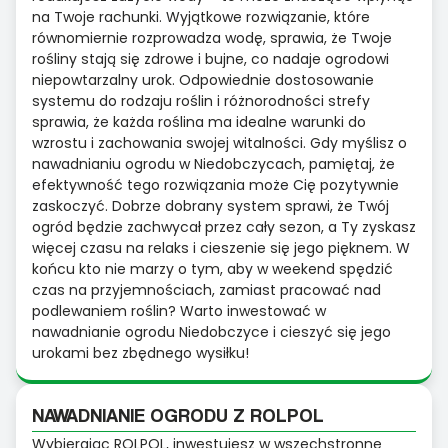
na Twoje rachunki. Wyjątkowe rozwiązanie, które
równomiernie rozprowadza wodę, sprawia, że Twoje
rośliny stają się zdrowe i bujne, co nadaje ogrodowi
niepowtarzalny urok. Odpowiednie dostosowanie
systemu do rodzaju roślin i różnorodności strefy
sprawia, że każda roślina ma idealne warunki do
wzrostu i zachowania swojej witalności. Gdy myślisz o
nawadnianiu ogrodu w Niedobczycach, pamiętaj, że
efektywność tego rozwiązania może Cię pozytywnie
zaskoczyć. Dobrze dobrany system sprawi, że Twój
ogród będzie zachwycał przez cały sezon, a Ty zyskasz
więcej czasu na relaks i cieszenie się jego pięknem. W
końcu kto nie marzy o tym, aby w weekend spędzić
czas na przyjemnościach, zamiast pracować nad
podlewaniem roślin? Warto inwestować w
nawadnianie ogrodu Niedobczyce i cieszyć się jego
urokami bez zbędnego wysiłku!
NAWADNIANIE OGRODU Z ROLPOL
Wybierając ROLPOL, inwestujesz w wszechstronne