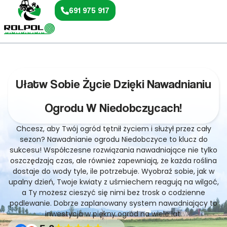
691 975 917
Ułatw Sobie Życie Dzięki Nawadnianiu
Ogrodu W Niedobczycach!
Chcesz, aby Twój ogród tętnił życiem i służył przez cały
sezon? Nawadnianie ogrodu Niedobczyce to klucz do
sukcesu! Współczesne rozwiązania nawadniające nie tylko
oszczędzają czas, ale również zapewniają, że każda roślina
dostaje do wody tyle, ile potrzebuje. Wyobraź sobie, jak w
upalny dzień, Twoje kwiaty z uśmiechem reagują na wilgoć,
a Ty możesz cieszyć się nimi bez trosk o codzienne
podlewanie. Dobrze zaplanowany system nawadniający to
inwestycja w piękny ogród na wiele lat.