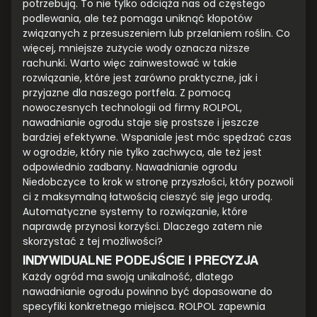
potrzebują. To nie tylko odciąża nas od częstego
podlewania, ale też pomaga uniknąć kłopotów
związanych z przesuszeniem lub przelaniem roślin. Co
więcej, mniejsze zużycie wody oznacza niższe
rachunki. Warto więc zainwestować w takie
rozwiązanie, które jest zarówno praktyczne, jak i
przyjazne dla naszego portfela. Z pomocą
nowoczesnych technologii od firmy ROLPOL,
nawadnianie ogrodu staje się prostsze i jeszcze
bardziej efektywne. Wspaniale jest móc spędzać czas
w ogrodzie, który nie tylko zachwyca, ale też jest
odpowiednio zadbany. Nawadnianie ogrodu
Niedobczyce to krok w stronę przyszłości, który pozwoli
ci z maksymalną łatwością cieszyć się jego urodą.
Automatyczne systemy to rozwiązanie, które
naprawdę przynosi korzyści. Dlaczego zatem nie
skorzystać z tej możliwości?
INDYWIDUALNE PODEJŚCIE I PRECYZJA
Każdy ogród ma swoją unikalność, dlatego
nawadnianie ogrodu powinno być dopasowane do
specyfiki konkretnego miejsca. ROLPOL zapewnia