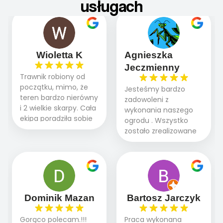
usługach
Wioletta K
Agnieszka
Jeczmienny
Trawnik robiony od
początku, mimo, że
Jesteśmy bardzo
teren bardzo nierówny
zadowoleni z
i 2 wielkie skarpy. Cała
wykonania naszego
ekipa poradziła sobie
ogrodu . Wszystko
WSPANIALE od
zostało zrealizowane
początku do końca,
fachowo, rzetelnie i
profesionalny sprzęt,
zgodnie z naszymi
panowie wiedzą co
oczekiwaniami. Prace
robią. Wszystko poszło
przebiegały sprawnie
sprawnie i szybko.
dzięki temu,że firma
Doradztwo w
działa kompleksowo :
Dominik Mazan
Bartosz Jarczyk
pielęgnacji trawnika
ogrodnictwo,nawodnienie,
teraz i na późniejszym
brukarstwo.Efekt
Gorąco polecam.!!!
Praca wykonana
etapie jest dużym