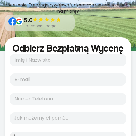
znaczenie. Dlaczego ryzykować, skoro możesz mieć pisane
na miarę?
5.0
Facebook,Google
Odbierz Bezpłatną Wycenę