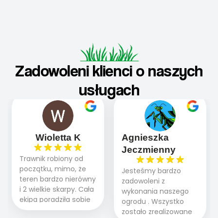
Zadowoleni klienci o naszych
usługach
Wioletta K
Agnieszka
Jeczmienny
Trawnik robiony od
początku, mimo, że
Jesteśmy bardzo
teren bardzo nierówny
zadowoleni z
i 2 wielkie skarpy. Cała
wykonania naszego
ekipa poradziła sobie
ogrodu . Wszystko
WSPANIALE od
zostało zrealizowane