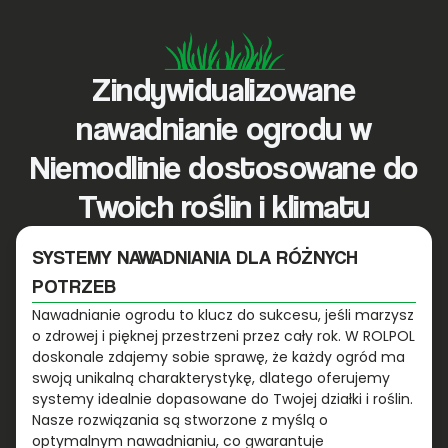
Zindywidualizowane
nawadnianie ogrodu w
Niemodlinie dostosowane do
Twoich roślin i klimatu
SYSTEMY NAWADNIANIA DLA RÓŻNYCH
POTRZEB
Nawadnianie ogrodu to klucz do sukcesu, jeśli marzysz
o zdrowej i pięknej przestrzeni przez cały rok. W ROLPOL
doskonale zdajemy sobie sprawę, że każdy ogród ma
swoją unikalną charakterystykę, dlatego oferujemy
systemy idealnie dopasowane do Twojej działki i roślin.
Nasze rozwiązania są stworzone z myślą o
optymalnym nawadnianiu, co gwarantuje