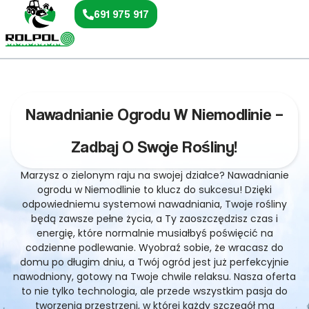
691 975 917
Nawadnianie Ogrodu W Niemodlinie –
Zadbaj O Swoje Rośliny!
Marzysz o zielonym raju na swojej działce? Nawadnianie
ogrodu w Niemodlinie to klucz do sukcesu! Dzięki
odpowiedniemu systemowi nawadniania, Twoje rośliny
będą zawsze pełne życia, a Ty zaoszczędzisz czas i
energię, które normalnie musiałbyś poświęcić na
codzienne podlewanie. Wyobraź sobie, że wracasz do
domu po długim dniu, a Twój ogród jest już perfekcyjnie
nawodniony, gotowy na Twoje chwile relaksu. Nasza oferta
to nie tylko technologia, ale przede wszystkim pasja do
tworzenia przestrzeni, w której każdy szczegół ma