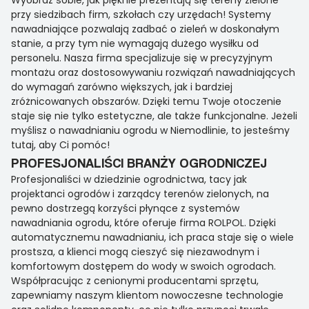
Wyobraź sobie, jak pięknie prezentują się tereny zielone
przy siedzibach firm, szkołach czy urzędach! Systemy
nawadniające pozwalają zadbać o zieleń w doskonałym
stanie, a przy tym nie wymagają dużego wysiłku od
personelu. Nasza firma specjalizuje się w precyzyjnym
montażu oraz dostosowywaniu rozwiązań nawadniających
do wymagań zarówno większych, jak i bardziej
zróżnicowanych obszarów. Dzięki temu Twoje otoczenie
staje się nie tylko estetyczne, ale także funkcjonalne. Jeżeli
myślisz o nawadnianiu ogrodu w Niemodlinie, to jesteśmy
tutaj, aby Ci pomóc!
PROFESJONALIŚCI BRANŻY OGRODNICZEJ
Profesjonaliści w dziedzinie ogrodnictwa, tacy jak
projektanci ogrodów i zarządcy terenów zielonych, na
pewno dostrzegą korzyści płynące z systemów
nawadniania ogrodu, które oferuje firma ROLPOL. Dzięki
automatycznemu nawadnianiu, ich praca staje się o wiele
prostsza, a klienci mogą cieszyć się niezawodnym i
komfortowym dostępem do wody w swoich ogrodach.
Współpracując z cenionymi producentami sprzętu,
zapewniamy naszym klientom nowoczesne technologie