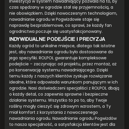
Inwestycja w system nawadniający pozwala na to, by
czas spędzany w ogrodzie stał się przyjemnością, a
nie obowiązkiem. Dzięki nowoczesnym technologiom,
nawadnianie ogrodu w Pogwizdowie staje się
naprawdę bezproblemowe, co sprawi, że każdy fan
ogrodnictwa poczuje się usatysfakcjonowany.
INDYWIDUALNE PODEJŚCIE I PRECYZJA
Każdy ogród to unikalne miejsce, dlatego tak istotne
jest, aby nawadnianie ogrodu było dostosowane do
jego specyfiki. ROLPOL gwarantuje kompleksowe
podejście – zaczynając od projektu, przez montaż, aż
po konserwację systemu nawadniającego. Dzięki
temu każdy z naszych klientów zyskuje rozwiązanie
idealne, które odpowiada warunkom panującym w ich
ogrodzie. Nasi doświadczeni specjaliści z ROLPOL dbają
o każdy detal, co zapewnia sprawne i bezpieczne
działanie systemu. Wszystko to po to, aby Twoje
rośliny mogły cieszyć się zdrowym wzrostem, a Ty
miał komfort z korzystania z nowoczesnego
nawadniania ogrodu. Nawadnianie ogrodu Pogwizdów
to nasza specjalność, a satysfakcja klientów jest dla