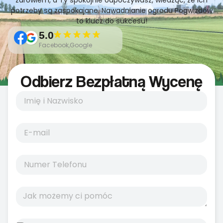
zdrowiem, a Ty spokojnie odpoczywasz, wiedząc, że ich
potrzeby są zaspokajane. Nawadnianie ogrodu Pogwizdów
to klucz do sukcesu!
5.0
Facebook,Google
Odbierz Bezpłatną Wycenę