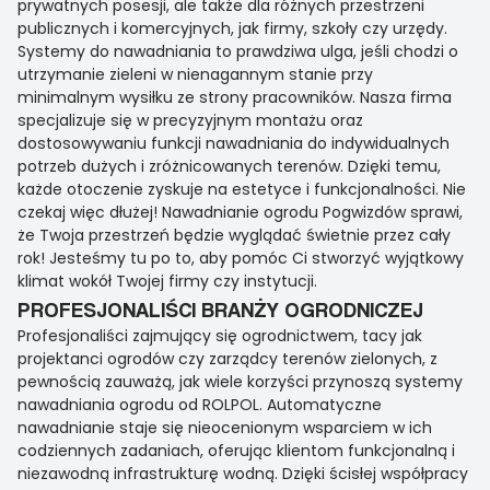
prywatnych posesji, ale także dla różnych przestrzeni
publicznych i komercyjnych, jak firmy, szkoły czy urzędy.
Systemy do nawadniania to prawdziwa ulga, jeśli chodzi o
utrzymanie zieleni w nienagannym stanie przy
minimalnym wysiłku ze strony pracowników. Nasza firma
specjalizuje się w precyzyjnym montażu oraz
dostosowywaniu funkcji nawadniania do indywidualnych
potrzeb dużych i zróżnicowanych terenów. Dzięki temu,
każde otoczenie zyskuje na estetyce i funkcjonalności. Nie
czekaj więc dłużej! Nawadnianie ogrodu Pogwizdów sprawi,
że Twoja przestrzeń będzie wyglądać świetnie przez cały
rok! Jesteśmy tu po to, aby pomóc Ci stworzyć wyjątkowy
klimat wokół Twojej firmy czy instytucji.
PROFESJONALIŚCI BRANŻY OGRODNICZEJ
Profesjonaliści zajmujący się ogrodnictwem, tacy jak
projektanci ogrodów czy zarządcy terenów zielonych, z
pewnością zauważą, jak wiele korzyści przynoszą systemy
nawadniania ogrodu od ROLPOL. Automatyczne
nawadnianie staje się nieocenionym wsparciem w ich
codziennych zadaniach, oferując klientom funkcjonalną i
niezawodną infrastrukturę wodną. Dzięki ścisłej współpracy