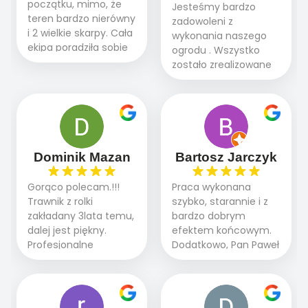
początku, mimo, że
Jesteśmy bardzo
teren bardzo nierówny
zadowoleni z
i 2 wielkie skarpy. Cała
wykonania naszego
ekipa poradziła sobie
ogrodu . Wszystko
WSPANIALE od
zostało zrealizowane
początku do końca,
fachowo, rzetelnie i
profesionalny sprzęt,
zgodnie z naszymi
panowie wiedzą co
oczekiwaniami. Prace
robią. Wszystko poszło
przebiegały sprawnie
sprawnie i szybko.
dzięki temu,że firma
Doradztwo w
działa kompleksowo :
Dominik Mazan
Bartosz Jarczyk
pielęgnacji trawnika
ogrodnictwo,nawodnienie,
teraz i na późniejszym
brukarstwo.Efekt
Gorąco polecam.!!!
Praca wykonana
etapie jest dużym
końcowy przerósł
Trawnik z rolki
szybko, starannie i z
plusem. Teraz razem
nasze oczekiwania.
zakładany 3lata temu,
bardzo dobrym
z dzieckiem i małym
Polecamy tę firmę
dalej jest piękny.
efektem końcowym.
pieskiem cieszymy się
wszystkim , którzy
Profesjonalne
Dodatkowo, Pan Paweł
pięknym trawnikiem :)
marzą o pięknym
podejście do pracy,
chętnie udziela porad
A trawa robi efekt
ogrodzie.
terminowo wykonane
i odpowiedzie na
WOW. Polecam firmę
2 zlecenia na rolkę.
pytania.
w 100%
Polecam.