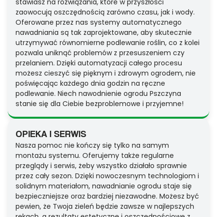
stawiasz na rozwiązania, które w przyszłości
zaowocują oszczędnością zarówno czasu, jak i wody.
Oferowane przez nas systemy automatycznego
nawadniania są tak zaprojektowane, aby skutecznie
utrzymywać równomierne podlewanie roślin, co z kolei
pozwala uniknąć problemów z przesuszeniem czy
przelaniem. Dzięki automatyzacji całego procesu
możesz cieszyć się pięknym i zdrowym ogrodem, nie
poświęcając każdego dnia godzin na ręczne
podlewanie. Niech nawodnienie ogrodu Pszczyna
stanie się dla Ciebie bezproblemowe i przyjemne!
OPIEKA I SERWIS
Nasza pomoc nie kończy się tylko na samym
montażu systemu. Oferujemy także regularne
przeglądy i serwis, żeby wszystko działało sprawnie
przez cały sezon. Dzięki nowoczesnym technologiom i
solidnym materiałom, nawadnianie ogrodu staje się
bezpieczniejsze oraz bardziej niezawodne. Możesz być
pewien, że Twoja zieleń będzie zawsze w najlepszych
rękach, a rezultaty estetyczne i oszczędnościowe z