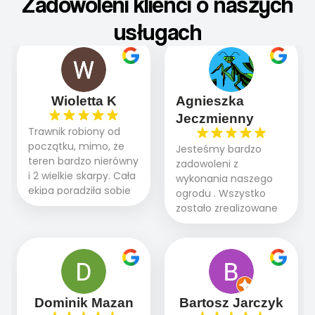
Zadowoleni klienci o naszych
usługach
Wioletta K
Agnieszka
Jeczmienny
Trawnik robiony od
początku, mimo, że
Jesteśmy bardzo
teren bardzo nierówny
zadowoleni z
i 2 wielkie skarpy. Cała
wykonania naszego
ekipa poradziła sobie
ogrodu . Wszystko
WSPANIALE od
zostało zrealizowane
początku do końca,
fachowo, rzetelnie i
profesionalny sprzęt,
zgodnie z naszymi
panowie wiedzą co
oczekiwaniami. Prace
robią. Wszystko poszło
przebiegały sprawnie
sprawnie i szybko.
dzięki temu,że firma
Doradztwo w
działa kompleksowo :
Dominik Mazan
Bartosz Jarczyk
pielęgnacji trawnika
ogrodnictwo,nawodnienie,