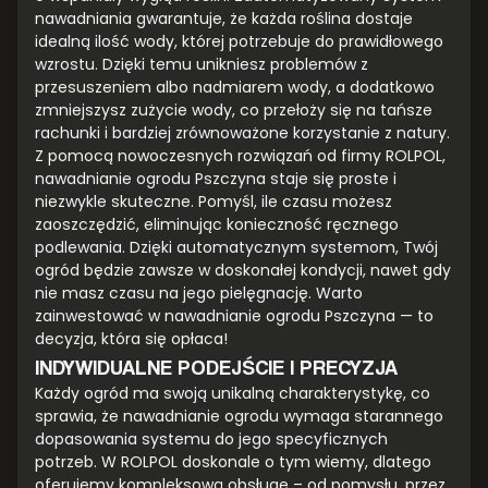
nawadniania gwarantuje, że każda roślina dostaje
idealną ilość wody, której potrzebuje do prawidłowego
wzrostu. Dzięki temu unikniesz problemów z
przesuszeniem albo nadmiarem wody, a dodatkowo
zmniejszysz zużycie wody, co przełoży się na tańsze
rachunki i bardziej zrównoważone korzystanie z natury.
Z pomocą nowoczesnych rozwiązań od firmy ROLPOL,
nawadnianie ogrodu Pszczyna staje się proste i
niezwykle skuteczne. Pomyśl, ile czasu możesz
zaoszczędzić, eliminując konieczność ręcznego
podlewania. Dzięki automatycznym systemom, Twój
ogród będzie zawsze w doskonałej kondycji, nawet gdy
nie masz czasu na jego pielęgnację. Warto
zainwestować w nawadnianie ogrodu Pszczyna — to
decyzja, która się opłaca!
INDYWIDUALNE PODEJŚCIE I PRECYZJA
Każdy ogród ma swoją unikalną charakterystykę, co
sprawia, że nawadnianie ogrodu wymaga starannego
dopasowania systemu do jego specyficznych
potrzeb. W ROLPOL doskonale o tym wiemy, dlatego
oferujemy kompleksową obsługę – od pomysłu, przez