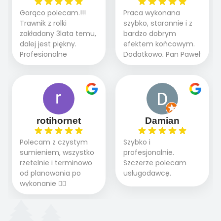
teraz i na późniejszym
brukarstwo.Efekt
Gorąco polecam.!!!
Praca wykonana
etapie jest dużym
końcowy przerósł
Trawnik z rolki
szybko, starannie i z
plusem. Teraz razem
nasze oczekiwania.
zakładany 3lata temu,
bardzo dobrym
z dzieckiem i małym
Polecamy tę firmę
dalej jest piękny.
efektem końcowym.
pieskiem cieszymy się
wszystkim , którzy
Profesjonalne
Dodatkowo, Pan Paweł
pięknym trawnikiem :)
marzą o pięknym
podejście do pracy,
chętnie udziela porad
A trawa robi efekt
ogrodzie.
terminowo wykonane
i odpowiedzie na
WOW. Polecam firmę
2 zlecenia na rolkę.
pytania.
w 100%
Polecam.
rotihornet
Damian
Polecam z czystym
Szybko i
sumieniem, wszystko
profesjonalnie.
rzetelnie i terminowo
Szczerze polecam
od planowania po
usługodawcę.
wykonanie 👍🏻