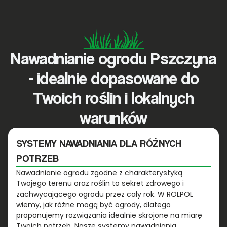
Nawadnianie ogrodu Pszczyna
- idealnie dopasowane do
Twoich roślin i lokalnych
warunków
SYSTEMY NAWADNIANIA DLA RÓŻNYCH
POTRZEB
Nawadnianie ogrodu zgodne z charakterystyką
Twojego terenu oraz roślin to sekret zdrowego i
zachwycającego ogrodu przez cały rok. W ROLPOL
wiemy, jak różne mogą być ogrody, dlatego
proponujemy rozwiązania idealnie skrojone na miarę
Twoich potrzeb. Nasze systemy nawadniania