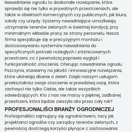
Nawadnianie ogrodu to doskonałe rozwiązanie, które
sprawdzi się nie tylko w prywatnych przestrzeniach, ale
także w obiektach komercyjnych czy publicznych, jak biura,
szkoły czy urzędy. Systemy nawadniające umożliwiają
utrzymanie terenów zielonych w świetnej kondycji, przy
minimalnym wkładzie pracy ze strony personelu. Nasza
firma specjalizuje się w precyzyjnym montażu i
dostosowywaniu systemów nawadniania do
specyficznych potrzeb rozległych i zróżnicowanych
przestrzeni, co z pewnością poprawia wygląd i
funkcjonalność otoczenia. Oferując nawadnianie ogrodu
Pszczyna, stawiamy na jakość i innowacyjne rozwiązania,
które ułatwiają dbanie o zieleń. Dzięki naszym usługom
przekształcisz swoje otoczenie w prawdziwą oazę, która
zachwyci nie tylko Ciebie, ale także wszystkich
odwiedzających. Kto z nas nie marzy o pięknej, zadbanej
przestrzeni, która będzie cieszyła oko przez cały rok?
PROFESJONALIŚCI BRANŻY OGRODNICZEJ
Profesjonaliści zajmujący się ogrodnictwem, tacy jak
projektanci ogrodów czy zarządcy terenów zielonych, z
pewnością dostrzegą korzyści płynące z zastosowania