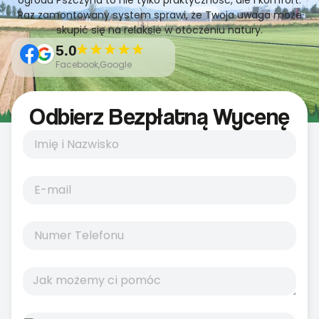
ogrodu Pszczyna to nie tylko praktyczność, ale i komfort.
Raz zamontowany system sprawi, że Twoja uwaga może
skupić się na relaksie w otoczeniu natury.
5.0
Facebook,Google
Odbierz Bezpłatną Wycenę