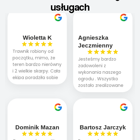
usługach
Wioletta K
Agnieszka
Jeczmienny
Trawnik robiony od
początku, mimo, że
Jesteśmy bardzo
teren bardzo nierówny
zadowoleni z
i 2 wielkie skarpy. Cała
wykonania naszego
ekipa poradziła sobie
ogrodu . Wszystko
WSPANIALE od
zostało zrealizowane
początku do końca,
fachowo, rzetelnie i
profesionalny sprzęt,
zgodnie z naszymi
panowie wiedzą co
oczekiwaniami. Prace
robią. Wszystko poszło
przebiegały sprawnie
sprawnie i szybko.
dzięki temu,że firma
Doradztwo w
działa kompleksowo :
Dominik Mazan
Bartosz Jarczyk
pielęgnacji trawnika
ogrodnictwo,nawodnienie,
teraz i na późniejszym
brukarstwo.Efekt