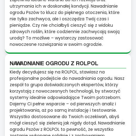
utrzymania ich w doskonałej kondycji. Nawadnianie
ogrodu Pszów to klucz do pięknego otoczenia, które
nie tylko zachwyca, ale i oszczędza Twój czas i
pieniądze. Czy nie chciałbyś cieszyć się z widoku
zdrowych roślin, które codziennie zachwycają swoją
urodą? To możliwe – wystarczy zastosować
nowoczesne rozwiązania w swoim ogrodzie.
NAWADNIANIE OGRODU Z ROLPOL
Kiedy decydujesz się na ROLPOL, stawiasz na
profesjonalne podejście do nawadniania ogrodu. Nasz
zespół to grupa doświadczonych ekspertów, którzy
korzystają z nowoczesnych technologii, by stworzyć
systemy idealnie odpowiadające Twoim potrzebom.
Dajemy Ci pełne wsparcie – od pierwszych analiz i
projektowania, aż po samą instalację i testowanie.
Wszystko dostosowane do Twoich oczekiwań, abyś
mógł cieszyć się zielenią jak nigdy dotąd. Nawadnianie
ogrodu Pszów z ROLPOL to pewność, że wszystko
zostanie wykonane solidnie i z zachowaniem