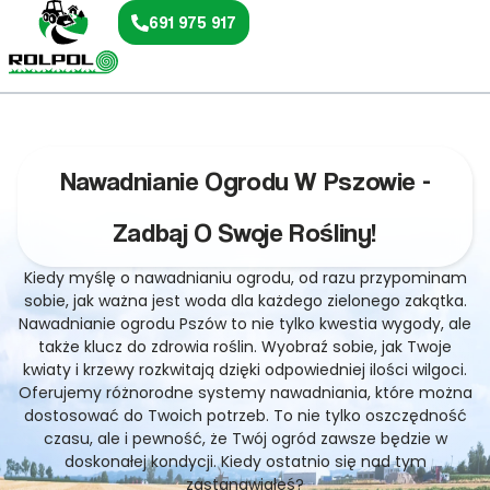
691 975 917
Nawadnianie Ogrodu W Pszowie -
Zadbaj O Swoje Rośliny!
Kiedy myślę o nawadnianiu ogrodu, od razu przypominam
sobie, jak ważna jest woda dla każdego zielonego zakątka.
Nawadnianie ogrodu Pszów to nie tylko kwestia wygody, ale
także klucz do zdrowia roślin. Wyobraź sobie, jak Twoje
kwiaty i krzewy rozkwitają dzięki odpowiedniej ilości wilgoci.
Oferujemy różnorodne systemy nawadniania, które można
dostosować do Twoich potrzeb. To nie tylko oszczędność
czasu, ale i pewność, że Twój ogród zawsze będzie w
doskonałej kondycji. Kiedy ostatnio się nad tym
zastanawiałeś?