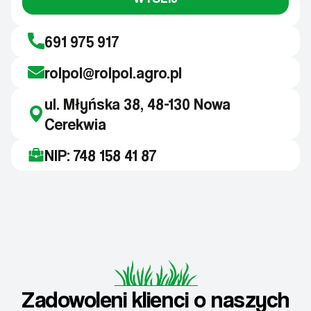
691 975 917
rolpol@rolpol.agro.pl
ul. Młyńska 38, 48-130 Nowa
Cerekwia
NIP: 748 158 41 87
Zadowoleni klienci o naszych