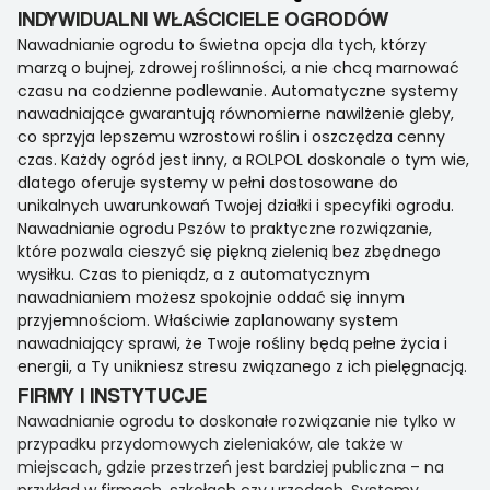
INDYWIDUALNI WŁAŚCICIELE OGRODÓW
Nawadnianie ogrodu to świetna opcja dla tych, którzy
marzą o bujnej, zdrowej roślinności, a nie chcą marnować
czasu na codzienne podlewanie. Automatyczne systemy
nawadniające gwarantują równomierne nawilżenie gleby,
co sprzyja lepszemu wzrostowi roślin i oszczędza cenny
czas. Każdy ogród jest inny, a ROLPOL doskonale o tym wie,
dlatego oferuje systemy w pełni dostosowane do
unikalnych uwarunkowań Twojej działki i specyfiki ogrodu.
Nawadnianie ogrodu Pszów to praktyczne rozwiązanie,
które pozwala cieszyć się piękną zielenią bez zbędnego
wysiłku. Czas to pieniądz, a z automatycznym
nawadnianiem możesz spokojnie oddać się innym
przyjemnościom. Właściwie zaplanowany system
nawadniający sprawi, że Twoje rośliny będą pełne życia i
energii, a Ty unikniesz stresu związanego z ich pielęgnacją.
FIRMY I INSTYTUCJE
Nawadnianie ogrodu to doskonałe rozwiązanie nie tylko w
przypadku przydomowych zieleniaków, ale także w
miejscach, gdzie przestrzeń jest bardziej publiczna – na