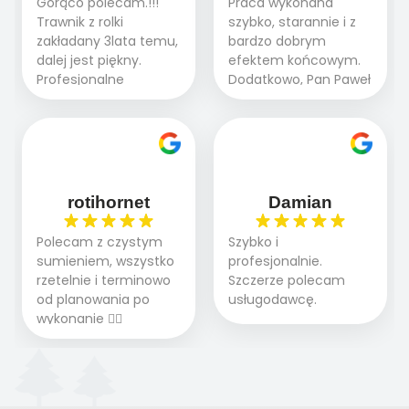
Gorąco polecam.!!!
Praca wykonana
etapie jest dużym
końcowy przerósł
Trawnik z rolki
szybko, starannie i z
plusem. Teraz razem
nasze oczekiwania.
zakładany 3lata temu,
bardzo dobrym
z dzieckiem i małym
Polecamy tę firmę
dalej jest piękny.
efektem końcowym.
pieskiem cieszymy się
wszystkim , którzy
Profesjonalne
Dodatkowo, Pan Paweł
pięknym trawnikiem :)
marzą o pięknym
podejście do pracy,
chętnie udziela porad
A trawa robi efekt
ogrodzie.
terminowo wykonane
i odpowiedzie na
WOW. Polecam firmę
2 zlecenia na rolkę.
pytania.
w 100%
Polecam.
rotihornet
Damian
Polecam z czystym
Szybko i
sumieniem, wszystko
profesjonalnie.
rzetelnie i terminowo
Szczerze polecam
od planowania po
usługodawcę.
wykonanie 👍🏻