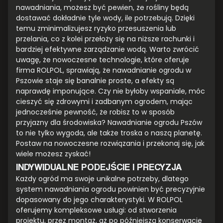
nawadniania, możesz być pewien, że rośliny będą
dostawać dokładnie tyle wody, ile potrzebują. Dzięki
temu zminimalizujesz ryzyko przesuszenia lub
przelania, co z kolei przełoży się na niższe rachunki i
bardziej efektywne zarządzanie wodą. Warto zwrócić
uwagę, że nowoczesne technologie, które oferuje
firma ROLPOL, sprawiają, że nawadnianie ogrodu w
Pszowie staje się banalnie proste, a efekty są
naprawdę imponujące. Czy nie byłoby wspaniale, móc
cieszyć się zdrowymi i zadbanym ogrodem, mając
jednocześnie pewność, że robisz to w sposób
przyjazny dla środowiska? Nawadnianie ogrodu Pszów
to nie tylko wygoda, ale także troska o naszą planetę.
Postaw na nowoczesne rozwiązania i przekonaj się, jak
wiele możesz zyskać!
INDYWIDUALNE PODEJŚCIE I PRECYZJA
Każdy ogród ma swoje unikalne potrzeby, dlatego
system nawadniania ogrodu powinien być precyzyjnie
dopasowany do jego charakterystyki. W ROLPOL
oferujemy kompleksowe usługi: od stworzenia
projektu, przez montaż, aż po późniejszą konserwację