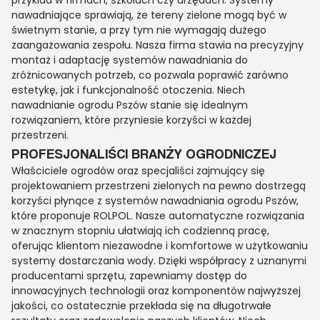
przykład w firmach, szkołach czy urzędach. Systemy
nawadniające sprawiają, że tereny zielone mogą być w
świetnym stanie, a przy tym nie wymagają dużego
zaangażowania zespołu. Nasza firma stawia na precyzyjny
montaż i adaptację systemów nawadniania do
zróżnicowanych potrzeb, co pozwala poprawić zarówno
estetykę, jak i funkcjonalność otoczenia. Niech
nawadnianie ogrodu Pszów stanie się idealnym
rozwiązaniem, które przyniesie korzyści w każdej
przestrzeni.
PROFESJONALIŚCI BRANŻY OGRODNICZEJ
Właściciele ogrodów oraz specjaliści zajmujący się
projektowaniem przestrzeni zielonych na pewno dostrzegą
korzyści płynące z systemów nawadniania ogrodu Pszów,
które proponuje ROLPOL. Nasze automatyczne rozwiązania
w znacznym stopniu ułatwiają ich codzienną pracę,
oferując klientom niezawodne i komfortowe w użytkowaniu
systemy dostarczania wody. Dzięki współpracy z uznanymi
producentami sprzętu, zapewniamy dostęp do
innowacyjnych technologii oraz komponentów najwyższej
jakości, co ostatecznie przekłada się na długotrwałe