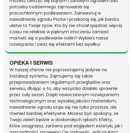
możesz cieszyć się bujnym i zdrowym ogrodem bez
potrzeby codziennego zajmowania się
pracochłonnym podlewaniem. Zainwestuj w
nawadnianie ogrodu Pszów i przekonaj się, jak bardzo
ułatwi to Twoje życie. Kto by nie chciał spędzać więcej
czasu na relaksie w pięknym otoczeniu zamiast
martwić się o podlewanie roślin? Wybierz nasze
rozwiązania i ciesz się efektami bez wysiłku!
OPIEKA I SERWIS
W naszej ofercie nie poprzestajemy jedynie na
instalacji systemu. Zajmujemy się także
przeprowadzaniem regularnych przeglądów oraz
serwisu, dbając o to, aby wszystko działało sprawnie
przez cały sezon. Dzięki nowoczesnym rozwiązaniom
technologicznym oraz wysokiej jakości materiałom,
nawadnianie ogrodu staje się nie tylko prostsze, ale
również bardziej efektywne. Możesz być spokojny, że
Twoja zieleń będzie w doskonałych rękach. Efekty,
które osiągniesz, zarówno pod względem estetyki, jak i
oszczędności, na pewno Cię zadowolą. Jeśli szukasz