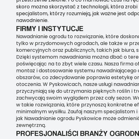
skoro można skorzystać z technologii, która zrobi 
specjalistom, którzy rozumieją, jak ważne jest od
nawodnienie.
FIRMY I INSTYTUCJE
Nawadnianie ogrodu to rozwiązanie, które doskona
tylko w przydomowych ogrodach, ale także w prz
komercyjnych oraz publicznych, takich jak biura, s
Dzięki systemom nawadniania można dbać o tereny
poświęcając na to zbyt wiele czasu. Nasza firma o
montaż i dostosowanie systemu nawadniającego d
obszarów, co zdecydowanie poprawia estetykę or
otoczenia. W Pyskowicach, nasze usługi nawadnia
przyczyniają się do utrzymania pięknych roślin i t
zachwycają swoim wyglądem przez cały sezon. W
w takie rozwiązania, które przynoszą konkretne e
minimalnym wysiłku. Zaufaj naszym specjalistom i 
jak Nawadnianie ogrodu Pyskowice może odmienić
zewnętrzną.
PROFESJONALIŚCI BRANŻY OGRODN