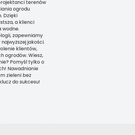
 projektanci terenów
iania ogrodu
 Dzięki
sza, a klienci
a wodne.
logii, zapewniamy
ajwyższej jakości.
olenie klientów,
ch ogrodów. Wiesz,
nie? Pomyśl tylko o
ach! Nawadnianie
m zieleni bez
lucz do sukcesu!