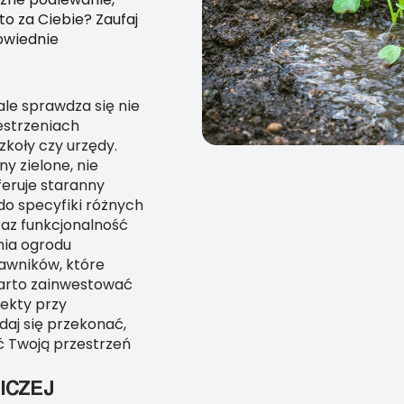
to za Ciebie? Zaufaj
powiednie
le sprawdza się nie
estrzeniach
zkoły czy urzędy.
 zielone, nie
feruje staranny
o specyfiki różnych
az funkcjonalność
nia ogrodu
rawników, które
arto zainwestować
fekty przy
daj się przekonać,
 Twoją przestrzeń
ICZEJ