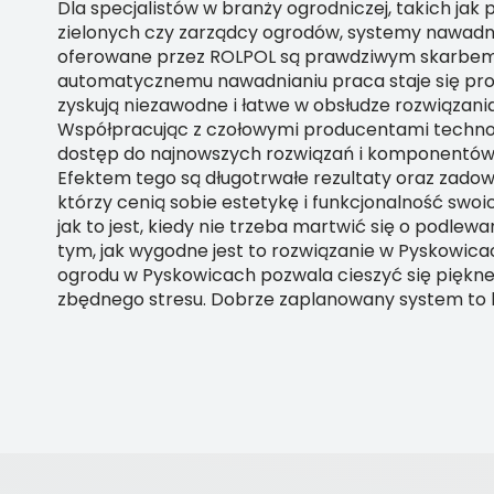
Dla specjalistów w branży ogrodniczej, takich jak
zielonych czy zarządcy ogrodów, systemy nawadn
oferowane przez ROLPOL są prawdziwym skarbem.
automatycznemu nawadnianiu praca staje się prost
zyskują niezawodne i łatwe w obsłudze rozwiązani
Współpracując z czołowymi producentami techno
dostęp do najnowszych rozwiązań i komponentów n
Efektem tego są długotrwałe rezultaty oraz zadow
którzy cenią sobie estetykę i funkcjonalność swoi
jak to jest, kiedy nie trzeba martwić się o podlewa
tym, jak wygodne jest to rozwiązanie w Pyskowic
ogrodu w Pyskowicach pozwala cieszyć się piękne
zbędnego stresu. Dobrze zaplanowany system to k