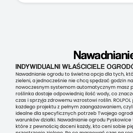
Nawadniani
INDYWIDUALNI WŁAŚCICIELE OGRO
Nawadnianie ogrodu to świetna opcja dla tych, któ
zieleni, a jednocześnie nie chcą spędzać godzin na
nowoczesnym systemom automatycznym masz pe
roślinka dostaje odpowiednią ilość wody, co znac
czas i sprzyja zdrowemu wzrostowi roślin. ROLPOL
każdego projektu z pełnym zaangażowaniem, czyl
idealne dla specyficznych potrzeb Twojego ogrod
warunków działki. Nawadnianie ogrodu Pyskowice 
które z pewnością doceni każdy, kto ceni sobie p
przestrzenie zielone. Po co marnować czas na rę