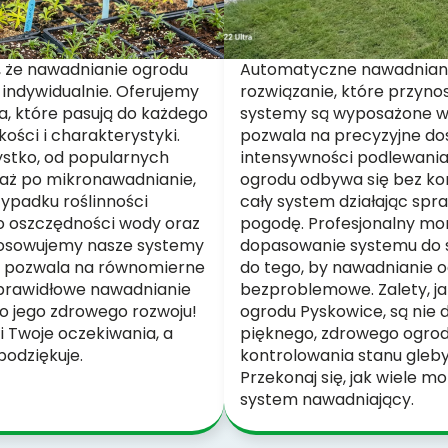
 że nawadnianie ogrodu
Automatyczne nawadniani
 indywidualnie. Oferujemy
rozwiązanie, które przyn
, które pasują do każdego
systemy są wyposażone w 
kości i charakterystyki.
pozwala na precyzyjne do
ystko, od popularnych
intensywności podlewania
, aż po mikronawadnianie,
ogrodu odbywa się bez kon
zypadku roślinności
cały system działając spra
o oszczędności wody oraz
pogodę. Profesjonalny mo
tosowujemy nasze systemy
dopasowanie systemu do spe
o pozwala na równomierne
do tego, by nawadnianie og
e prawidłowe nawadnianie
bezproblemowe. Zalety, ja
o jego zdrowego rozwoju!
ogrodu Pyskowice, są nie 
i Twoje oczekiwania, a
pięknego, zdrowego ogrod
podziękuje.
kontrolowania stanu gleby
Przekonaj się, jak wiele 
system nawadniający.