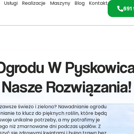
Usługi
Realizacje
Maszyny
Blog
Kontakt
691 
Ogrodu W Pyskowic
Nasze Rozwiązania!
 zawsze świeżo i zielono? Nawadnianie ogrodu
anie to klucz do pięknych roślin, które będą
swoje unikalne potrzeby, a my potrafimy je
zego niż zmarnowane dni podczas upałów. Z
yć się zdrowymi kwiatami i bujną trawą bez