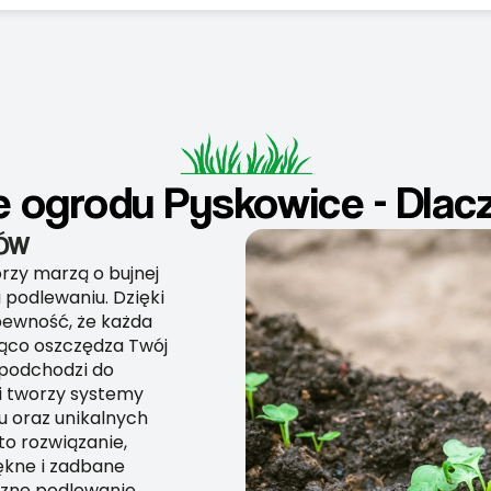
e ogrodu Pyskowice - Dlac
DÓW
rzy marzą o bujnej
 podlewaniu. Dzięki
wność, że każda
ząco oszczędza Twój
 podchodzi do
i tworzy systemy
u oraz unikalnych
to rozwiązanie,
iękne i zadbane
czne podlewanie,