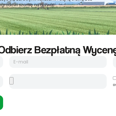
ogrodowi szansę na rozwój!
Odbierz Bezpłatną Wycene
o