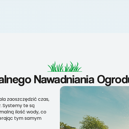
nalnego Nawadniania Ogro
a zaoszczędzić czas,
. Systemy te są
malną ilość wody, co
pierając tym samym