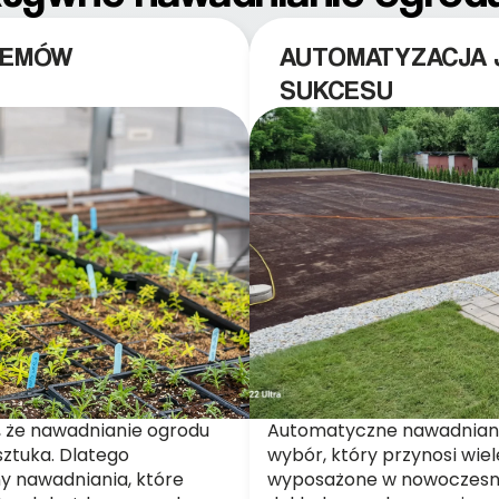
TEMÓW
AUTOMATYZACJA 
SUKCESU
 że nawadnianie ogrodu
Automatyczne nawadniani
 sztuka. Dlatego
wybór, który przynosi wiel
y nawadniania, które
wyposażone w nowoczesne