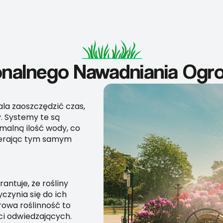
jonalnego Nawadniania Og
a zaoszczędzić czas,
. Systemy te są
malną ilość wody, co
pierając tym samym
ntuje, że rośliny
czynia się do ich
rowa roślinność to
i odwiedzających.