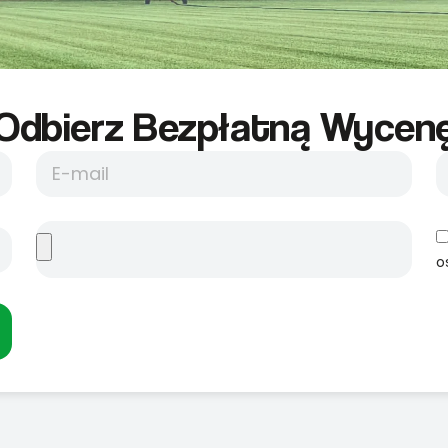
Odbierz Bezpłatną Wycene
o