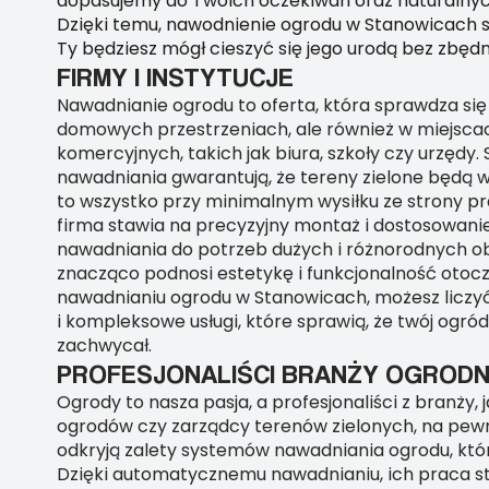
dopasujemy do Twoich oczekiwań oraz naturalny
Dzięki temu, nawodnienie ogrodu w Stanowicach st
Ty będziesz mógł cieszyć się jego urodą bez zbęd
FIRMY I INSTYTUCJE
Nawadnianie ogrodu to oferta, która sprawdza się 
domowych przestrzeniach, ale również w miejscac
komercyjnych, takich jak biura, szkoły czy urzędy.
nawadniania gwarantują, że tereny zielone będą w 
to wszystko przy minimalnym wysiłku ze strony p
firma stawia na precyzyjny montaż i dostosowanie
nawadniania do potrzeb dużych i różnorodnych o
znacząco podnosi estetykę i funkcjonalność otocze
nawadnianiu ogrodu w Stanowicach, możesz liczy
i kompleksowe usługi, które sprawią, że twój ogró
zachwycał.
PROFESJONALIŚCI BRANŻY OGRODN
Ogrody to nasza pasja, a profesjonaliści z branży, 
ogrodów czy zarządcy terenów zielonych, na pewn
odkryją zalety systemów nawadniania ogrodu, któr
Dzięki automatycznemu nawadnianiu, ich praca sta