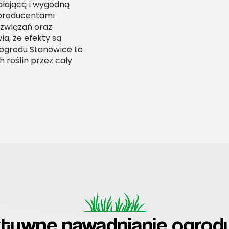
iałającą i wygodną
 producentami
związań oraz
a, że efekty są
e ogrodu Stanowice to
h roślin przez cały
ktywne nawadnianie ogrod