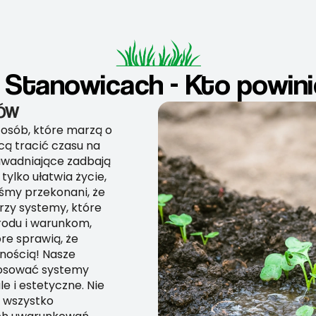
 Stanowicach - Kto powini
DÓW
 osób, które marzą o
hcą tracić czasu na
wadniające zadbają
ylko ułatwia życie,
eśmy przekonani, że
rzy systemy, które
rodu i warunkom,
óre sprawią, że
nością! Nasze
tosować systemy
le i estetyczne. Nie
 wszystko