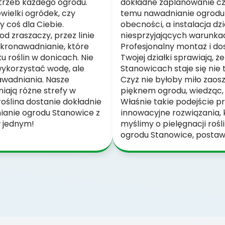
trzeb każdego ogrodu.
dokładne zaplanowanie cza
ewielki ogródek, czy
temu nawadnianie ogrodu 
 coś dla Ciebie.
obecności, a instalacja dz
d zraszaczy, przez linie
niesprzyjających warunka
ikronawadnianie, które
Profesjonalny montaż i do
u roślin w donicach. Nie
Twojej działki sprawiają, 
wykorzystać wodę, ale
Stanowicach staje się nie 
wadniania. Nasze
Czyż nie byłoby miło zaosz
iają różne strefy w
pięknem ogrodu, wiedząc, 
roślina dostanie dokładnie
Właśnie takie podejście 
nianie ogrodu Stanowice z
innowacyjne rozwiązania, k
w jednym!
myślimy o pielęgnacji roś
ogrodu Stanowice, postaw 