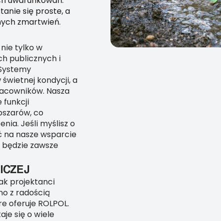
ch uwarunkowań.
anie się proste, a
nych zmartwień.
nie tylko w
h publicznych i
 Systemy
świetnej kondycji, a
racowników. Nasza
 funkcji
bszarów, co
nia. Jeśli myślisz o
ć na nasze wsparcie
d będzie zawsze
ICZEJ
jak projektanci
o z radością
e oferuje ROLPOL.
je się o wiele