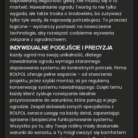
odpowiednią wilgotność gleby, nie musisz się o to
martwić. Nawadnianie ogrodu Tworóg to nie tylko
wygoda, ale także troska o środowisko, bo zużywasz
tylko tyle wody, ile naprawdę potrzebujesz. To przecież
logiczne – wystarczy postawić na nowoczesne
technologie, aby rozwiązać codzienne wyzwania
związane z ogrodnictwem.
INDYWIDUALNE PODEJŚCIE I PRECYZJA
Każdy ogród ma swoją unikalność, dlatego
nawadnianie ogrodu wymaga starannego
dopasowania systemu do konkretnych potrzeb. Firma
ROLPOL oferuje pełne wsparcie – od stworzenia
projektu, przez szybki montaż, aż po regularną
konserwację systemu nawadniającego. Dzięki temu
każdy klient zyskuje rozwiązanie idealnie
przystosowane do warunków, które panują w jego
ogrodzie. Zespół doświadczonych specjalistów z
ROLPOL zwraca uwagę na każdy detal, zapewniając
sprawne i bezpieczne funkcjonowanie systemu.
Wszystko po to, aby Twoje rośliny miały doskonałe
warunki do wzrostu, a Ty mógł cieszyć się komfortem