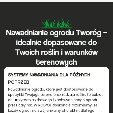
Nawadnianie ogrodu Tworóg –
idealnie dopasowane do
Twoich roślin i warunków
terenowych
SYSTEMY NAWADNIANIA DLA RÓŻNYCH
POTRZEB
Nawadnianie ogrodu, które jest dostosowane do
specyfiki Twojego terenu oraz rodzaju roślin, to sekret
do utrzymania zdrowego i zachwycającego ogrodu
przez cały rok. W ROLPOL doskonale rozumiemy, że
każdy ogród ma swój unikalny charakter, dlatego