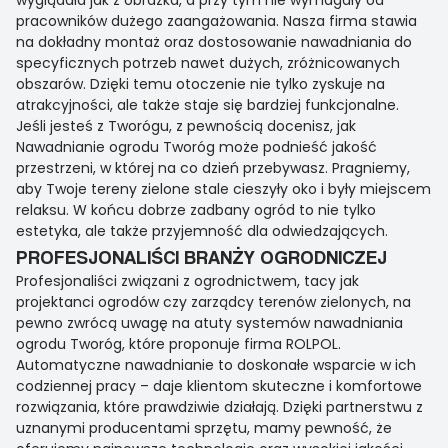
wyglądała jak z obrazka, a przy tym nie wymagały od
pracowników dużego zaangażowania. Nasza firma stawia
na dokładny montaż oraz dostosowanie nawadniania do
specyficznych potrzeb nawet dużych, zróżnicowanych
obszarów. Dzięki temu otoczenie nie tylko zyskuje na
atrakcyjności, ale także staje się bardziej funkcjonalne.
Jeśli jesteś z Tworógu, z pewnością docenisz, jak
Nawadnianie ogrodu Tworóg może podnieść jakość
przestrzeni, w której na co dzień przebywasz. Pragniemy,
aby Twoje tereny zielone stale cieszyły oko i były miejscem
relaksu. W końcu dobrze zadbany ogród to nie tylko
estetyka, ale także przyjemność dla odwiedzających.
PROFESJONALIŚCI BRANŻY OGRODNICZEJ
Profesjonaliści związani z ogrodnictwem, tacy jak
projektanci ogrodów czy zarządcy terenów zielonych, na
pewno zwrócą uwagę na atuty systemów nawadniania
ogrodu Tworóg, które proponuje firma ROLPOL.
Automatyczne nawadnianie to doskonałe wsparcie w ich
codziennej pracy – daje klientom skuteczne i komfortowe
rozwiązania, które prawdziwie działają. Dzięki partnerstwu z
uznanymi producentami sprzętu, mamy pewność, że