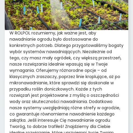
W ROLPOL rozumiemy, jak ważne jest, aby
nawadnianie ogrodu było dostosowane do
konkretnych potrzeb. Dlatego przygotowaliśmy bogaty
wybór systemów nawadniających. Niezależnie od
tego, czy masz mały ogródek, czy większą przestrzeń,
nasze rozwiązania idealnie wpasują się w Twoje
wymagania. Oferujemy różnorodne opcje – od
klasycznych zraszaczy, poprzez linie kroplujące, aż po
mikronawadnianie, które sprawdzi się doskonale w
przypadku roślin doniczkowych. Każde z tych
rozwiązań jest projektowane z myślą o oszczędności
wody oraz skuteczności nawadniania. Dodatkowo
nasze systemy uwzględniają różne strefy w ogrodzie,
co gwarantuje równomierne nawodnienie każdego
zakątka. Jeśli interesuje Cię nawadnianie ogrodu
Tworóg, to dobrze trafiłeś! Znajdziemy dla Ciebie
idealne rozwiązanie, które uprzyjemni życie Twoim