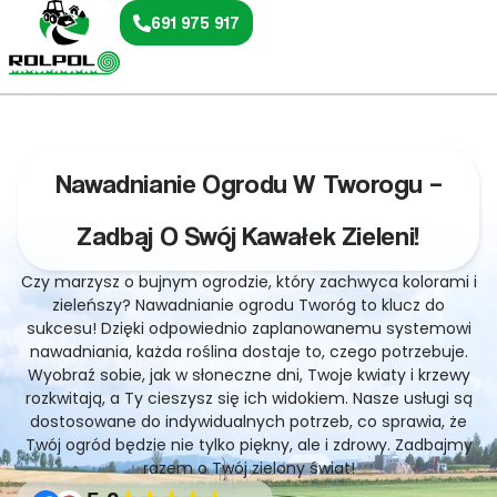
691 975 917
Nawadnianie Ogrodu W Tworogu –
Zadbaj O Swój Kawałek Zieleni!
Czy marzysz o bujnym ogrodzie, który zachwyca kolorami i
zieleńszy? Nawadnianie ogrodu Tworóg to klucz do
sukcesu! Dzięki odpowiednio zaplanowanemu systemowi
nawadniania, każda roślina dostaje to, czego potrzebuje.
Wyobraź sobie, jak w słoneczne dni, Twoje kwiaty i krzewy
rozkwitają, a Ty cieszysz się ich widokiem. Nasze usługi są
dostosowane do indywidualnych potrzeb, co sprawia, że
Twój ogród będzie nie tylko piękny, ale i zdrowy. Zadbajmy
razem o Twój zielony świat!