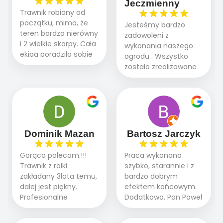
Jeczmienny
Trawnik robiony od
początku, mimo, że
Jesteśmy bardzo
teren bardzo nierówny
zadowoleni z
i 2 wielkie skarpy. Cała
wykonania naszego
ekipa poradziła sobie
ogrodu . Wszystko
WSPANIALE od
zostało zrealizowane
początku do końca,
fachowo, rzetelnie i
profesionalny sprzęt,
zgodnie z naszymi
panowie wiedzą co
oczekiwaniami. Prace
robią. Wszystko poszło
przebiegały sprawnie
sprawnie i szybko.
dzięki temu,że firma
Doradztwo w
działa kompleksowo :
Dominik Mazan
Bartosz Jarczyk
pielęgnacji trawnika
ogrodnictwo,nawodnienie,
teraz i na późniejszym
brukarstwo.Efekt
Gorąco polecam.!!!
Praca wykonana
etapie jest dużym
końcowy przerósł
Trawnik z rolki
szybko, starannie i z
plusem. Teraz razem
nasze oczekiwania.
zakładany 3lata temu,
bardzo dobrym
z dzieckiem i małym
Polecamy tę firmę
dalej jest piękny.
efektem końcowym.
pieskiem cieszymy się
wszystkim , którzy
Profesjonalne
Dodatkowo, Pan Paweł
pięknym trawnikiem :)
marzą o pięknym
podejście do pracy,
chętnie udziela porad
A trawa robi efekt
ogrodzie.
terminowo wykonane
i odpowiedzie na
WOW. Polecam firmę