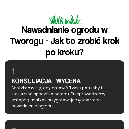
Nawadnianie ogrodu w
Tworogu - Jak to zrobić krok
po kroku?
1
KONSULTACJA I WYCENA
Spotykamy się, aby omówić Twoje potrzeby i
zrozumieć specyfikę ogrodu. Przeprowadzamy
wstępną analizę i przygotowujemy kosztorys
nawadniania ogrodu.