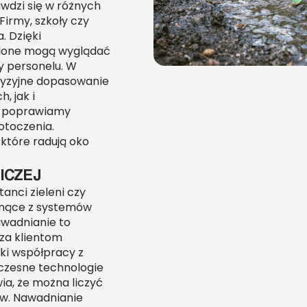
awdzi się w różnych
Firmy, szkoły czy
. Dzięki
lone mogą wyglądać
y personelu. W
cyzyjne dopasowanie
, jak i
ko poprawiamy
otoczenia.
które radują oko
ICZEJ
tanci zieleni czy
ynące z systemów
wadnianie to
cza klientom
ki współpracy z
czesne technologie
ia, że można liczyć
ów. Nawadnianie