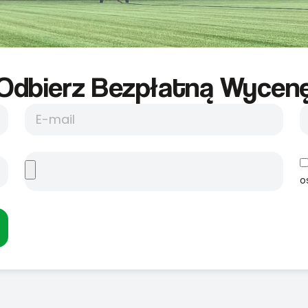
Odbierz Bezpłatną Wycene
o