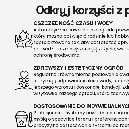
Odkryj korzyści z 
OSZCZĘDNOŚĆ CZASU I WODY
Automatyczne nawadnianie ogrodu pozwal
który można poświęcić rodzinie lub hobby
zaprojektowane tak, aby dostarczać opty
prowadzi do zmniejszenia jej zużycia, ws
ochronę środowiska.
ZDROWSZY I ESTETYCZNY OGRÓD
Regularne i równomierne podlewanie gwara
otrzymują odpowiednią ilość wody, co przy
lepszego wzrostu i doskonałej kondycji. Zd
wizytówka każdego ogrodu, która zachwyc
DOSTOSOWANIE DO INDYWIDUALNYC
Profesjonalne systemy nawadniania ogrod
myślą o specyfice terenu i preferencjach w
precyzyjne dostosowanie systemu do rodza