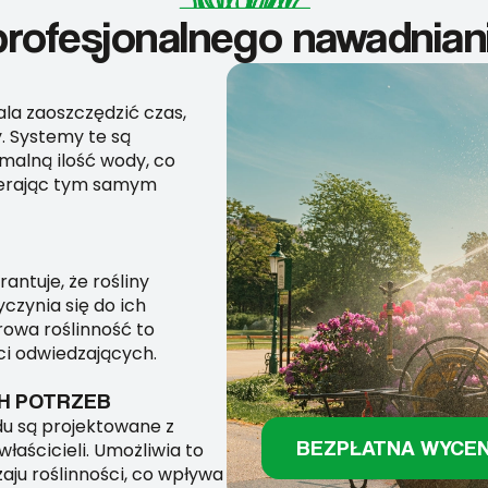
profesjonalnego nawadnian
a zaoszczędzić czas,
. Systemy te są
malną ilość wody, co
pierając tym samym
ntuje, że rośliny
czynia się do ich
rowa roślinność to
i odwiedzających.
H POTRZEB
u są projektowane z
BEZPŁATNA WYCE
łaścicieli. Umożliwia to
ju roślinności, co wpływa