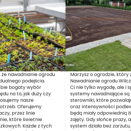
 że nawadnianie ogrodu
Marzysz o ogrodzie, który 
dualnego podejścia.
Nawadnianie ogrodu Wilcza
ebie bogaty wybór
Ci nie tylko wygodę, ale 
du na to, jak duży czy
systemy nawadniające są
stosujemy nasze
sterowniki, które pozwala
potrzeb. Oferujemy
oraz intensywności podlew
czy, przez linie
będą miały odpowiednią i
ie, które świetnie
zajęty. Gdy słońce praży, 
czkowych. Każde z tych
system działa bez zarzutu