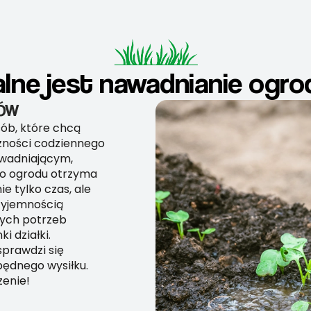
alne jest nawadnianie ogro
DÓW
sób, które chcą
czności codziennego
wadniającym,
o ogrodu otrzyma
ie tylko czas, ale
rzyjemnością
nych potrzeb
i działki.
sprawdzi się
zbędnego wysiłku.
zenie!