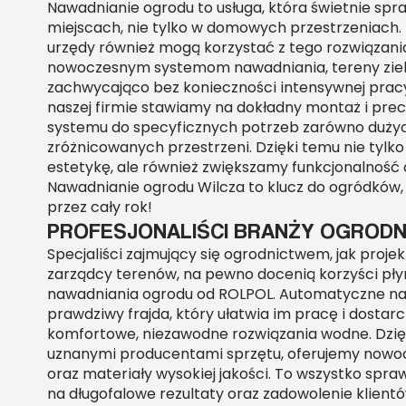
Nawadnianie ogrodu to usługa, która świetnie spr
miejscach, nie tylko w domowych przestrzeniach. 
urzędy również mogą korzystać z tego rozwiązania
nowoczesnym systemom nawadniania, tereny zie
zachwycająco bez konieczności intensywnej prac
naszej firmie stawiamy na dokładny montaż i pre
systemu do specyficznych potrzeb zarówno dużych
zróżnicowanych przestrzeni. Dzięki temu nie tyl
estetykę, ale również zwiększamy funkcjonalność 
Nawadnianie ogrodu Wilcza to klucz do ogródków, 
przez cały rok!
PROFESJONALIŚCI BRANŻY OGRODN
Specjaliści zajmujący się ogrodnictwem, jak projek
zarządcy terenów, na pewno docenią korzyści pł
nawadniania ogrodu od ROLPOL. Automatyczne na
prawdziwy frajda, który ułatwia im pracę i dostar
komfortowe, niezawodne rozwiązania wodne. Dzię
uznanymi producentami sprzętu, oferujemy nowo
oraz materiały wysokiej jakości. To wszystko spraw
na długofalowe rezultaty oraz zadowolenie klient