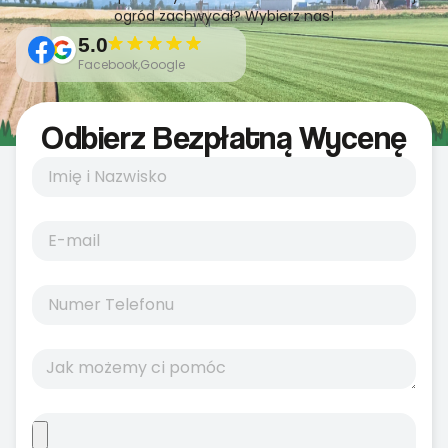
ogród zachwycał? Wybierz nas!
5.0
Facebook,Google
Odbierz Bezpłatną Wycenę