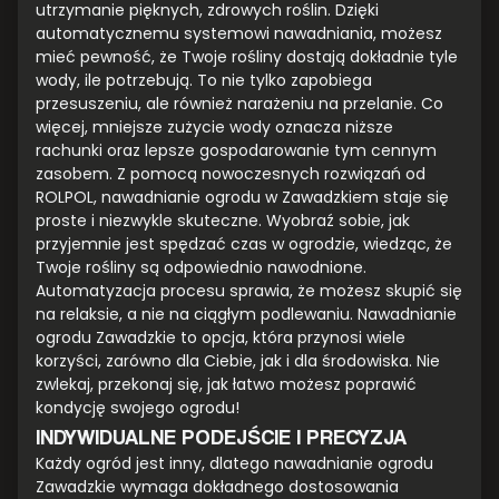
utrzymanie pięknych, zdrowych roślin. Dzięki
automatycznemu systemowi nawadniania, możesz
mieć pewność, że Twoje rośliny dostają dokładnie tyle
wody, ile potrzebują. To nie tylko zapobiega
przesuszeniu, ale również narażeniu na przelanie. Co
więcej, mniejsze zużycie wody oznacza niższe
rachunki oraz lepsze gospodarowanie tym cennym
zasobem. Z pomocą nowoczesnych rozwiązań od
ROLPOL, nawadnianie ogrodu w Zawadzkiem staje się
proste i niezwykle skuteczne. Wyobraź sobie, jak
przyjemnie jest spędzać czas w ogrodzie, wiedząc, że
Twoje rośliny są odpowiednio nawodnione.
Automatyzacja procesu sprawia, że możesz skupić się
na relaksie, a nie na ciągłym podlewaniu. Nawadnianie
ogrodu Zawadzkie to opcja, która przynosi wiele
korzyści, zarówno dla Ciebie, jak i dla środowiska. Nie
zwlekaj, przekonaj się, jak łatwo możesz poprawić
kondycję swojego ogrodu!
INDYWIDUALNE PODEJŚCIE I PRECYZJA
Każdy ogród jest inny, dlatego nawadnianie ogrodu
Zawadzkie wymaga dokładnego dostosowania