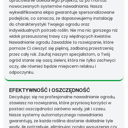
opracowanie dokładnego projektu, aż po montaż
nowoczesnych systemów nawadniania. Nasza
wykwalifikowana ekipa gwarantuje spersonalizowane
podejście, co oznacza, że dopasowujemy instalację
do charakterystyki Twojego ogrodu oraz
indywidualnych potrzeb roślin. Nie ma nic gorszego niż
widok przesuszonej trawy czy więdnących kwiatów.
Nawadnianie ogrodu Zawadzkie to rozwiązanie, które
pomoże Ci cieszyć się piękną, zadbaną przestrzenią
przez cały rok. Zaufaj naszym specjalistom, a Twój
ogród stanie się oazą zieleni, która nie tylko zachwyci
oczy, ale również będzie miejscem relaksu i
odpoczynku.
EFEKTYWNOŚĆ I OSZCZĘDNOŚĆ
Decydując się na profesjonalne nawadnianie ogrodu,
stawiasz na rozwiązania, które przyniosą korzyści w
postaci oszczędności zarówno wody, jak i czasu.
Nasze systemy automatycznego nawadniania
gwarantują, że każda roślina dostanie dokładnie tyle
wody, ile potrzebuje, eliminując ryzyko wysuszenia czy