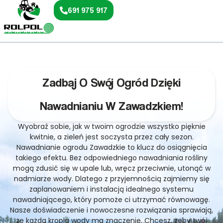
691 975 917
Zadbaj O Swój Ogród Dzięki
Nawadnianiu W Zawadzkiem!
Wyobraź sobie, jak w twoim ogrodzie wszystko pięknie
kwitnie, a zieleń jest soczysta przez cały sezon.
Nawadnianie ogrodu Zawadzkie to klucz do osiągnięcia
takiego efektu. Bez odpowiedniego nawadniania rośliny
mogą zdusić się w upale lub, wręcz przeciwnie, utonąć w
nadmiarze wody. Dlatego z przyjemnością zajmiemy się
zaplanowaniem i instalacją idealnego systemu
nawadniającego, który pomoże ci utrzymać równowagę.
Nasze doświadczenie i nowoczesne rozwiązania sprawiają,
że każda kropla wody ma znaczenie. Chcesz, żeby twój