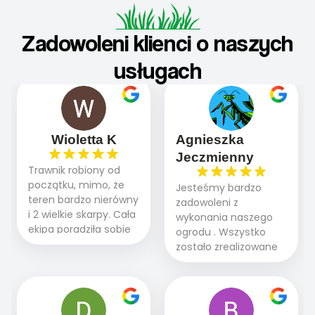
Zadowoleni klienci o naszych
usługach
Wioletta K
Agnieszka
Jeczmienny
Trawnik robiony od
początku, mimo, że
Jesteśmy bardzo
teren bardzo nierówny
zadowoleni z
i 2 wielkie skarpy. Cała
wykonania naszego
ekipa poradziła sobie
ogrodu . Wszystko
WSPANIALE od
zostało zrealizowane
początku do końca,
fachowo, rzetelnie i
profesionalny sprzęt,
zgodnie z naszymi
panowie wiedzą co
oczekiwaniami. Prace
robią. Wszystko poszło
przebiegały sprawnie