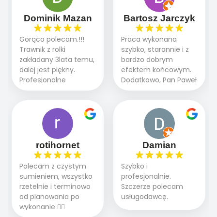
sprawnie i szybko.
dzięki temu,że firma
Doradztwo w
działa kompleksowo :
Dominik Mazan
Bartosz Jarczyk
pielęgnacji trawnika
ogrodnictwo,nawodnienie,
teraz i na późniejszym
brukarstwo.Efekt
Gorąco polecam.!!!
Praca wykonana
etapie jest dużym
końcowy przerósł
Trawnik z rolki
szybko, starannie i z
plusem. Teraz razem
nasze oczekiwania.
zakładany 3lata temu,
bardzo dobrym
z dzieckiem i małym
Polecamy tę firmę
dalej jest piękny.
efektem końcowym.
pieskiem cieszymy się
wszystkim , którzy
Profesjonalne
Dodatkowo, Pan Paweł
pięknym trawnikiem :)
marzą o pięknym
podejście do pracy,
chętnie udziela porad
A trawa robi efekt
ogrodzie.
terminowo wykonane
i odpowiedzie na
WOW. Polecam firmę
2 zlecenia na rolkę.
pytania.
w 100%
Polecam.
rotihornet
Damian
Polecam z czystym
Szybko i
sumieniem, wszystko
profesjonalnie.
rzetelnie i terminowo
Szczerze polecam
od planowania po
usługodawcę.
wykonanie 👍🏻