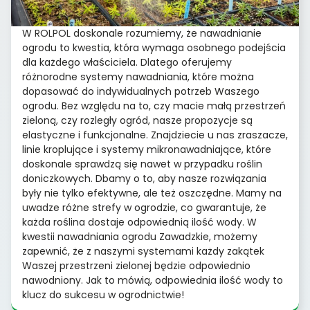
W ROLPOL doskonale rozumiemy, że nawadnianie
ogrodu to kwestia, która wymaga osobnego podejścia
dla każdego właściciela. Dlatego oferujemy
różnorodne systemy nawadniania, które można
dopasować do indywidualnych potrzeb Waszego
ogrodu. Bez względu na to, czy macie małą przestrzeń
zieloną, czy rozległy ogród, nasze propozycje są
elastyczne i funkcjonalne. Znajdziecie u nas zraszacze,
linie kroplujące i systemy mikronawadniające, które
doskonale sprawdzą się nawet w przypadku roślin
doniczkowych. Dbamy o to, aby nasze rozwiązania
były nie tylko efektywne, ale też oszczędne. Mamy na
uwadze różne strefy w ogrodzie, co gwarantuje, że
każda roślina dostaje odpowiednią ilość wody. W
kwestii nawadniania ogrodu Zawadzkie, możemy
zapewnić, że z naszymi systemami każdy zakątek
Waszej przestrzeni zielonej będzie odpowiednio
nawodniony. Jak to mówią, odpowiednia ilość wody to
klucz do sukcesu w ogrodnictwie!