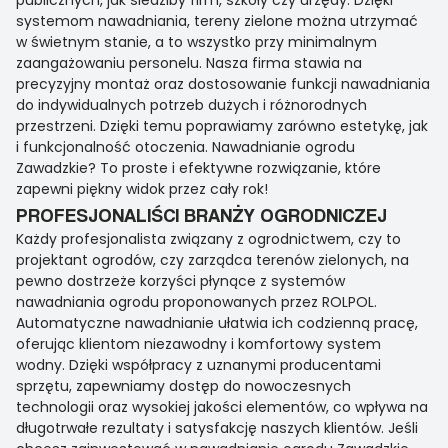
publicznych, jak siedziby firm, szkoły czy urzędy. Dzięki
systemom nawadniania, tereny zielone można utrzymać
w świetnym stanie, a to wszystko przy minimalnym
zaangażowaniu personelu. Nasza firma stawia na
precyzyjny montaż oraz dostosowanie funkcji nawadniania
do indywidualnych potrzeb dużych i różnorodnych
przestrzeni. Dzięki temu poprawiamy zarówno estetykę, jak
i funkcjonalność otoczenia. Nawadnianie ogrodu
Zawadzkie? To proste i efektywne rozwiązanie, które
zapewni piękny widok przez cały rok!
PROFESJONALIŚCI BRANŻY OGRODNICZEJ
Każdy profesjonalista związany z ogrodnictwem, czy to
projektant ogrodów, czy zarządca terenów zielonych, na
pewno dostrzeże korzyści płynące z systemów
nawadniania ogrodu proponowanych przez ROLPOL.
Automatyczne nawadnianie ułatwia ich codzienną pracę,
oferując klientom niezawodny i komfortowy system
wodny. Dzięki współpracy z uznanymi producentami
sprzętu, zapewniamy dostęp do nowoczesnych
technologii oraz wysokiej jakości elementów, co wpływa na
długotrwałe rezultaty i satysfakcję naszych klientów. Jeśli