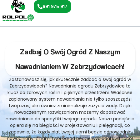
691 975 917
Zadbaj O Swój Ogród Z Naszym
Nawadnianiem W Zebrzydowicach!
Zastanawiasz się, jak skutecznie zadbać o swój ogród w
Zebrzydowicach? Nawadnianie ogrodu Zebrzydowice to
klucz do zdrowych roślin i pięknych przestrzeni. Właściwie
zaplanowany system nawadniania nie tylko zaoszczędzi
twój czas, ale również zminimalizuje zużycie wody. Dzięki
nowoczesnym rozwiązaniom możemy dopasować
nawadnianie do specyfiki twojego ogrodu. Nasze podejście
opiera się na biegłości w projektowaniu i pielęgnacji, co
zapewnia, że każdy płat twojej ziemi będzie odpowiednio
nawodniony. Z nami twój ogród będzie wyglądał kwitnąco!