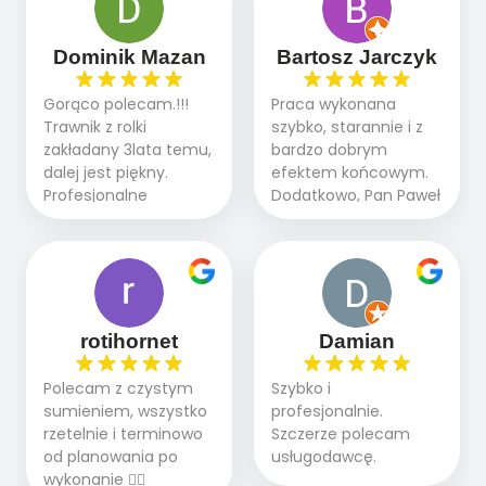
przebiegały sprawnie
sprawnie i szybko.
dzięki temu,że firma
Doradztwo w
działa kompleksowo :
Dominik Mazan
Bartosz Jarczyk
pielęgnacji trawnika
ogrodnictwo,nawodnienie,
teraz i na późniejszym
brukarstwo.Efekt
Gorąco polecam.!!!
Praca wykonana
etapie jest dużym
końcowy przerósł
Trawnik z rolki
szybko, starannie i z
plusem. Teraz razem
nasze oczekiwania.
zakładany 3lata temu,
bardzo dobrym
z dzieckiem i małym
Polecamy tę firmę
dalej jest piękny.
efektem końcowym.
pieskiem cieszymy się
wszystkim , którzy
Profesjonalne
Dodatkowo, Pan Paweł
pięknym trawnikiem :)
marzą o pięknym
podejście do pracy,
chętnie udziela porad
A trawa robi efekt
ogrodzie.
terminowo wykonane
i odpowiedzie na
WOW. Polecam firmę
2 zlecenia na rolkę.
pytania.
w 100%
Polecam.
rotihornet
Damian
Polecam z czystym
Szybko i
sumieniem, wszystko
profesjonalnie.
rzetelnie i terminowo
Szczerze polecam
od planowania po
usługodawcę.
wykonanie 👍🏻