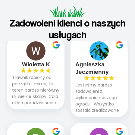
Zadowoleni klienci o naszych
usługach
Wioletta K
Agnieszka
Jeczmienny
Trawnik robiony od
początku, mimo, że
Jesteśmy bardzo
teren bardzo nierówny
zadowoleni z
i 2 wielkie skarpy. Cała
wykonania naszego
ekipa poradziła sobie
ogrodu . Wszystko
WSPANIALE od
zostało zrealizowane
początku do końca,
fachowo, rzetelnie i
profesionalny sprzęt,
zgodnie z naszymi
panowie wiedzą co
oczekiwaniami. Prace
robią. Wszystko poszło