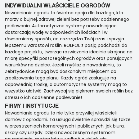
INDYWIDUALNI WŁAŚCICIELE OGRODÓW
Nawadnianie ogrodu to świetna opcja dla każdego, kto
marzy o bujnej, zdrowej zieleni bez potrzeby codziennego
podlewania. Automatyczne systemy nawadniające
dostarczają wodę w odpowiednich ilościach i w
równomierny sposób, co oszczędza Twój czas i sprzyja
lepszemu wzrostowi roślin. ROLPOL z pasją podchodzi do
każdego projektu, tworząc rozwiązania idealnie skrojone na
miarę specyfiki poszczególnych ogrodów oraz panujących
warunków na działce. Jeżeli myślisz o nawadnianiu, to
Zebrzydowice mogą być doskonałym miejscem do
zrealizowania tego planu. Każdy ogród zasługuje na
odpowiednią troskę, a automatyczne systemy mogą to
wszystko ułatwić. Zachwycaj się pięknem swoich roślin bez
stresu o ich codzienne podlewanie!
FIRMY I INSTYTUCJE
Nawadnianie ogrodu to nie tylko przywilej właścicieli
domów z ogrodami. Ta usługa świetnie sprawdzi się także
w przestrzeniach komercyjnych i publicznych, jak biura,
szkoły czy urzędy. Dzięki nowoczesnym systemom