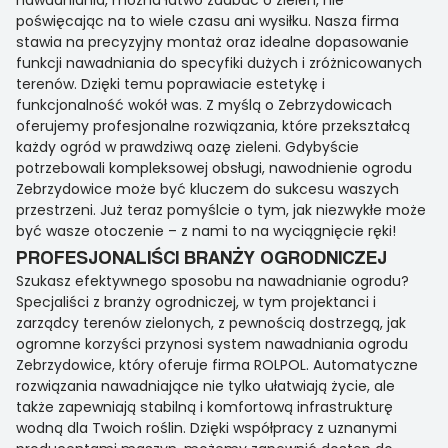
nawadniania, można łatwo zadbać o zieleń, nie
poświęcając na to wiele czasu ani wysiłku. Nasza firma
stawia na precyzyjny montaż oraz idealne dopasowanie
funkcji nawadniania do specyfiki dużych i zróżnicowanych
terenów. Dzięki temu poprawiacie estetykę i
funkcjonalność wokół was. Z myślą o Zebrzydowicach
oferujemy profesjonalne rozwiązania, które przekształcą
każdy ogród w prawdziwą oazę zieleni. Gdybyście
potrzebowali kompleksowej obsługi, nawodnienie ogrodu
Zebrzydowice może być kluczem do sukcesu waszych
przestrzeni. Już teraz pomyślcie o tym, jak niezwykłe może
być wasze otoczenie – z nami to na wyciągnięcie ręki!
PROFESJONALIŚCI BRANŻY OGRODNICZEJ
Szukasz efektywnego sposobu na nawadnianie ogrodu?
Specjaliści z branży ogrodniczej, w tym projektanci i
zarządcy terenów zielonych, z pewnością dostrzegą, jak
ogromne korzyści przynosi system nawadniania ogrodu
Zebrzydowice, który oferuje firma ROLPOL. Automatyczne
rozwiązania nawadniające nie tylko ułatwiają życie, ale
także zapewniają stabilną i komfortową infrastrukturę
wodną dla Twoich roślin. Dzięki współpracy z uznanymi