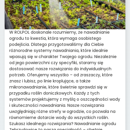
W ROLPOL doskonale rozumiemy, że nawadnianie
ogrodu to kwestia, która wymaga osobistego
podejścia. Dlatego przygotowaliśmy dla Ciebie
różnorodne systemy nawadniania, które idealnie
wpasują się w charakter Twojego ogrodu. Niezależnie
od jego powierzchni czy specyfiki, staramy się
dostosować nasze rozwiązania do indywidualnych
potrzeb. Oferujemy wszystko – od zraszaczy, które
znasz i lubisz, po linie kroplujące, a także
mikronawadnianie, które świetnie sprawdzi się w
przypadku roślin doniczkowych. Każdy z tych
systemów projektujemy z myślą o oszczędności wody
i skuteczności nawadniania. Nasze rozwiązania
uwzględniają różne strefy w ogrodzie, co pozwala na
równomierne dotarcie wody do wszystkich roślin.
Szukasz idealnego rozwiązania? Nawadnianie ogrodu
Zebrzydowice to nasza specjalność – chętnie