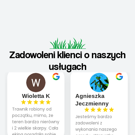
Zadowoleni klienci o naszych
usługach
Wioletta K
Agnieszka
Jeczmienny
Trawnik robiony od
początku, mimo, że
Jesteśmy bardzo
teren bardzo nierówny
zadowoleni z
i 2 wielkie skarpy. Cała
wykonania naszego
ekipa poradziła sobie