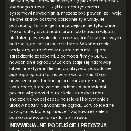
ułatwia życie i pozwala cieszyć się pięknem roślin bez
zbędnego stressu. Dzięki automatycznemu
systemowi nawadniania, możesz być pewien, że Twoje
zielone skarby dostaną dokładnie tyle wody, ile
potrzebują. To inteligentne podejście nie tylko chroni
Twoje rośliny przed nadmiarem lub brakiem wilgoci,
ale także przyczynia się do oszczędności w domowym
budżecie, co jest przecież istotne. W końcu mniej
wody zużytej to również niższe rachunki i lepsze
zarządzanie zasobami. Z pomocą firmy ROLPOL,
nawadnianie ogrodu w Żorach staje się naprawdę
łatwe i efektywne. Nie ma co ukrywać, posiadanie
pięknego ogrodu to marzenie wielu z nas. Dzięki
nowoczesnym technologiom, możemy zaufać
systemom, które za nas zadbasz o odpowiedni
poziom wilgotności, a to z kolei umożliwia nam
znalezienie więcej czasu na relaks i korzystanie z
uroków natury. Nawadnianie ogrodu Żory to idealne
rozwiązanie, które sprawi, że Twój kawałek zieleni
będzie zachwycał o każdej porze roku.
INDYWIDUALNE PODEJŚCIE I PRECYZJA