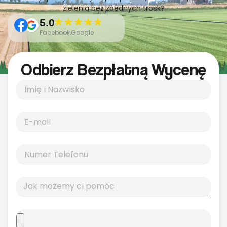
zielenią bez zbędnych trosk?
5.0
Facebook,Google
Odbierz Bezpłatną Wycenę