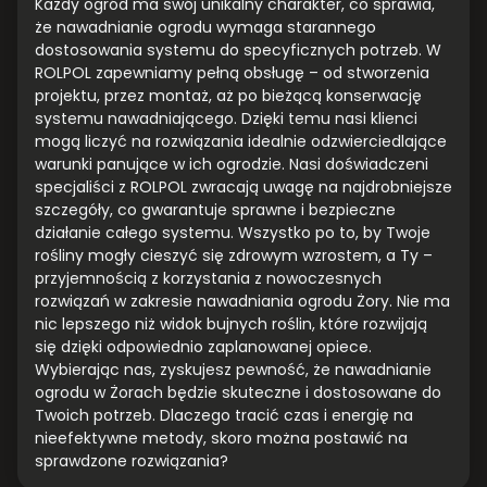
Każdy ogród ma swój unikalny charakter, co sprawia,
że nawadnianie ogrodu wymaga starannego
dostosowania systemu do specyficznych potrzeb. W
ROLPOL zapewniamy pełną obsługę – od stworzenia
projektu, przez montaż, aż po bieżącą konserwację
systemu nawadniającego. Dzięki temu nasi klienci
mogą liczyć na rozwiązania idealnie odzwierciedlające
warunki panujące w ich ogrodzie. Nasi doświadczeni
specjaliści z ROLPOL zwracają uwagę na najdrobniejsze
szczegóły, co gwarantuje sprawne i bezpieczne
działanie całego systemu. Wszystko po to, by Twoje
rośliny mogły cieszyć się zdrowym wzrostem, a Ty –
przyjemnością z korzystania z nowoczesnych
rozwiązań w zakresie nawadniania ogrodu Żory. Nie ma
nic lepszego niż widok bujnych roślin, które rozwijają
się dzięki odpowiednio zaplanowanej opiece.
Wybierając nas, zyskujesz pewność, że nawadnianie
ogrodu w Żorach będzie skuteczne i dostosowane do
Twoich potrzeb. Dlaczego tracić czas i energię na
nieefektywne metody, skoro można postawić na
sprawdzone rozwiązania?