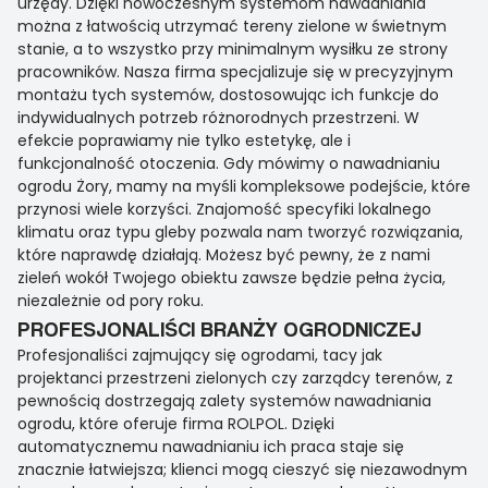
urzędy. Dzięki nowoczesnym systemom nawadniania
można z łatwością utrzymać tereny zielone w świetnym
stanie, a to wszystko przy minimalnym wysiłku ze strony
pracowników. Nasza firma specjalizuje się w precyzyjnym
montażu tych systemów, dostosowując ich funkcje do
indywidualnych potrzeb różnorodnych przestrzeni. W
efekcie poprawiamy nie tylko estetykę, ale i
funkcjonalność otoczenia. Gdy mówimy o nawadnianiu
ogrodu Żory, mamy na myśli kompleksowe podejście, które
przynosi wiele korzyści. Znajomość specyfiki lokalnego
klimatu oraz typu gleby pozwala nam tworzyć rozwiązania,
które naprawdę działają. Możesz być pewny, że z nami
zieleń wokół Twojego obiektu zawsze będzie pełna życia,
niezależnie od pory roku.
PROFESJONALIŚCI BRANŻY OGRODNICZEJ
Profesjonaliści zajmujący się ogrodami, tacy jak
projektanci przestrzeni zielonych czy zarządcy terenów, z
pewnością dostrzegają zalety systemów nawadniania
ogrodu, które oferuje firma ROLPOL. Dzięki
automatycznemu nawadnianiu ich praca staje się
znacznie łatwiejsza; klienci mogą cieszyć się niezawodnym