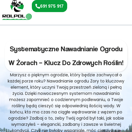
691 975 917
Systematyczne Nawadnianie Ogrodu
W Żorach – Klucz Do Zdrowych Roślin!
Marzysz o pięknym ogrodzie, który będzie zachwycał o
każdej porze roku? Nawadnianie ogrodu Żory to kluczowy
element, który uczyni Twoją przestrzeń zieloną i pełną
życia. Dzięki nowoczesnym systemom nawadniania
możesz zapomnieć o codziennym podlewaniu, a Twoje
rośliny będą cieszyć się odpowiednią ilością wody. W
końcu, kto ma czas na ciągłe wędrowanie z wężem po
ogrodzie? Zadbaj o to, żeby Twój ogród był taki, jak sobie
wymarzyłeś – elegancki, zadbany i zawsze w świetnej
kondycji. Czyż nie byłoby wspaniale, móc cieszyć się