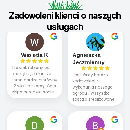
Zadowoleni klienci o naszych
usługach
Wioletta K
Agnieszka
Jeczmienny
Trawnik robiony od
początku, mimo, że
Jesteśmy bardzo
teren bardzo nierówny
zadowoleni z
i 2 wielkie skarpy. Cała
wykonania naszego
ekipa poradziła sobie
ogrodu . Wszystko
WSPANIALE od
zostało zrealizowane
początku do końca,
fachowo, rzetelnie i
profesionalny sprzęt,
zgodnie z naszymi
panowie wiedzą co
oczekiwaniami. Prace
robią. Wszystko poszło
przebiegały sprawnie
sprawnie i szybko.
dzięki temu,że firma