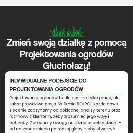
Zmień swoją działkę z pomocą
Projektowania ogrodów
Głuchołazy!
INDYWIDUALNE PODEJŚCIE DO
PROJEKTOWANIA OGRODÓW
Projektowanie ogrodów to dla nas nie tylko praca, ale
także prawdziwa pasja. W firmie ROLPOL każde nowe
zlecenie zaczynamy od dokładnej analizy terenu oraz
rozmowy z klientem, żeby zrozumieć jego wizję i
potrzeby. Zwracamy uwagę na różne aspekty działki –
od nasłonecznienia po rodzaj gleby – aby stworzyć