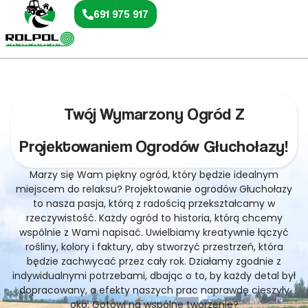
691 975 917
Twój Wymarzony Ogród Z
Projektowaniem Ogrodów Głuchołazy!
Marzy się Wam piękny ogród, który będzie idealnym
miejscem do relaksu? Projektowanie ogrodów Głuchołazy
to nasza pasja, którą z radością przekształcamy w
rzeczywistość. Każdy ogród to historia, którą chcemy
wspólnie z Wami napisać. Uwielbiamy kreatywnie łączyć
rośliny, kolory i faktury, aby stworzyć przestrzeń, która
będzie zachwycać przez cały rok. Działamy zgodnie z
indywidualnymi potrzebami, dbając o to, by każdy detal był
dopracowany, a efekty naszych prac naprawdę cieszyły
oko. Gotowi na wspólne tworzenie?