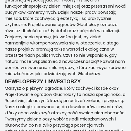
gwarancją wysokiej jakości. Tworzymy piękne i
funkcjonalneprojekty zieleni miejskiej oraz przestrzeni wokół
budynków komercyjnych. Dzięki naszej pracy powstają
miejsca, które zachwycają estetyką i są praktycznie
użyteczne. Projektowanie ogrodów Głuchołazy oznacza
również dbałość o każdy detal oraz spójność w realizacji.
Zdajemy sobie sprawę, jak ważne jest, by zieleń
harmonijnie wkomponowywała się w otoczenie, dlatego
nasze projekty promują także wartości ekologiczne w
przestrzeniach publicznych. Czyż to nie wspaniałe, gdy
natura może współistnieć z nowoczesnością? Pozwól nam
pomóc w stworzeniu zielonej oazy, która zachwyci zarówno
mieszkańców, jak i odwiedzających Głuchołazy.
DEWELOPERZY I INWESTORZY
Marzysz o pięknym ogrodzie, który zachwyci każde oko?
Projektowanie ogrodów Głuchołazy to nasza specjalność, a
Rolpol wie, jak uczynić każdą przestrzeń zieloną i przyjazną.
Nasze usługi skierowane są do deweloperów i inwestorów,
którzy chcą zwiększyć atrakcyjność swoich nieruchomości.
Tworzymy zielone oazy wokół osiedli mieszkaniowych i
biurowców, co nie tylko przyciąga potencjalnych