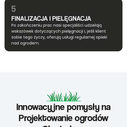
5
FINALIZACJA I PIELĘGNACJA
Po zakończeniu prac nasi specjaliści udzielają
wskazówek dotyczących pielęgnacji i, jeśli klient
sobie tego życzy, oferują usługi regularnej opieki
nad ogrodem.
Innowacyjne pomysły na
Projektowanie ogrodów