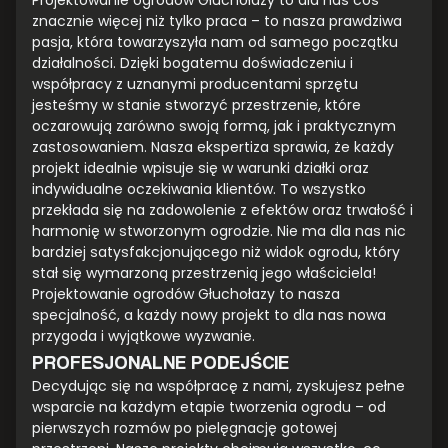
Projektowanie ogrodów Głuchołazy to dla nas coś
znacznie więcej niż tylko praca – to nasza prawdziwa
pasja, która towarzyszyła nam od samego początku
działalności. Dzięki bogatemu doświadczeniu i
współpracy z uznanymi producentami sprzętu
jesteśmy w stanie stworzyć przestrzenie, które
oczarowują zarówno swoją formą, jak i praktycznym
zastosowaniem. Nasza ekspertiza sprawia, że każdy
projekt idealnie wpisuje się w warunki działki oraz
indywidualne oczekiwania klientów. To wszystko
przekłada się na zadowolenie z efektów oraz trwałość i
harmonię w stworzonym ogrodzie. Nie ma dla nas nic
bardziej satysfakcjonującego niż widok ogrodu, który
stał się wymarzoną przestrzenią jego właściciela!
Projektowanie ogrodów Głuchołazy to nasza
specjalność, a każdy nowy projekt to dla nas nowa
przygoda i wyjątkowe wyzwanie.
PROFESJONALNE PODEJŚCIE
Decydując się na współpracę z nami, zyskujesz pełne
wsparcie na każdym etapie tworzenia ogrodu – od
pierwszych rozmów po pielęgnację gotowej