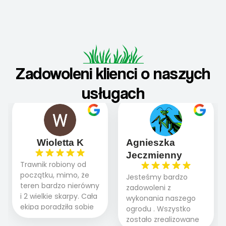
Zadowoleni klienci o naszych
usługach
Wioletta K
Agnieszka
Jeczmienny
Trawnik robiony od
początku, mimo, że
Jesteśmy bardzo
teren bardzo nierówny
zadowoleni z
i 2 wielkie skarpy. Cała
wykonania naszego
ekipa poradziła sobie
ogrodu . Wszystko
WSPANIALE od
zostało zrealizowane