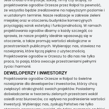
Jeśli chodzi o instytucje, szkoły, firmy czy urzędy, to
projektowanie ogrodów Orzesze przez Rolpol to pewność,
że wszystko będzie zrealizowane na najwyższym poziomie i
w ustalonym terminie. Nasze realizacje w zakresie zieleni
miejskiej oraz w otoczeniu budynków komercyjnych
przyciągają wzrok estetyką i funkcjonalnością. W ramach
projektowania ogrodów dbamy o każdy szczegół, co
sprawia, że nasze projekty idealnie wpasowują się w
otoczenie, a także promują wartości ekologiczne w
przestrzeniach publicznych. Wybierając nas, stawiasz na
rozwiązania, które łączą piękno z użytecznością.
Projektowanie ogrodów w Orzeszu to dla nas nie tylko
praca, to pasja, która owocuje przestrzeniami pełnymi
życia i harmonii.
DEWELOPERZY I INWESTORZY
Projektowanie ogrodów Orzesze w Rolpol to świetne
rozwiązanie dla deweloperów i inwestorów, którzy chcą
zwiększyć atrakcyjność swoich projektów. Posiadamy
doświadczenie w tworzeniu zielonych przestrzeni wokół
osiedli oraz biurowców, co wpływa na podniesienie wartości
inwestycji. Wybierając nas, zyskują Państwo nie tylko