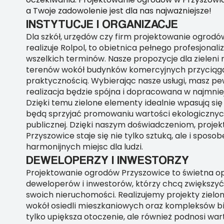
a Twoje zadowolenie jest dla nas najważniejsze!
INSTYTUCJE I ORGANIZACJE
Dla szkół, urzędów czy firm projektowanie ogrodó
realizuje Rolpol, to obietnica pełnego profesjonal
wszelkich terminów. Nasze propozycje dla zieleni m
terenów wokół budynków komercyjnych przyciągaj
praktycznością. Wybierając nasze usługi, masz pe
realizacja będzie spójna i dopracowana w najmnie
Dzięki temu zielone elementy idealnie wpasują się
będą sprzyjać promowaniu wartości ekologicznyc
publicznej. Dzięki naszym doświadczeniom, proj
Przyszowice staje się nie tylko sztuką, ale i spos
harmonijnych miejsc dla ludzi.
DEWELOPERZY I INWESTORZY
Projektowanie ogrodów Przyszowice to świetna op
deweloperów i inwestorów, którzy chcą zwiększyć
swoich nieruchomości. Realizujemy projekty zielo
wokół osiedli mieszkaniowych oraz kompleksów bi
tylko upiększa otoczenie, ale również podnosi wart