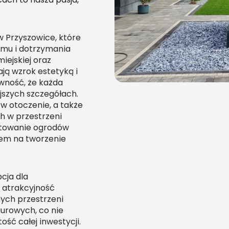
w Przyszowice, które
izmu i dotrzymania
iejskiej oraz
ą wzrok estetyką i
wność, że każda
jszych szczegółach.
 w otoczenie, a także
h w przestrzeni
ektowanie ogrodów
obem na tworzenie
cja dla
 atrakcyjność
nych przestrzeni
urowych, co nie
ość całej inwestycji.