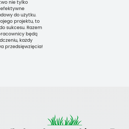
two nie tylko
i efektywne
dowy do użytku.
jego projektu, to
 do sukcesu. Razem
 pracownicy będą
adczeniu, każdy
a przedsięwzięcia!