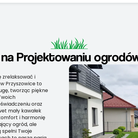
 na Projektowaniu ogrodó
ę zrelaksować i
ów Przyszowice to
ługę, tworząc piękne
 Twoich
oświadczeniu oraz
wet mały kawałek
komfort i harmonię
ający ogród, ale
 spełni Twoje
ach to nasza pasja,