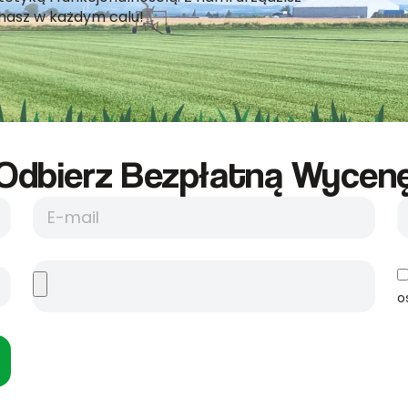
hasz w każdym calu!
Odbierz Bezpłatną Wycene
o