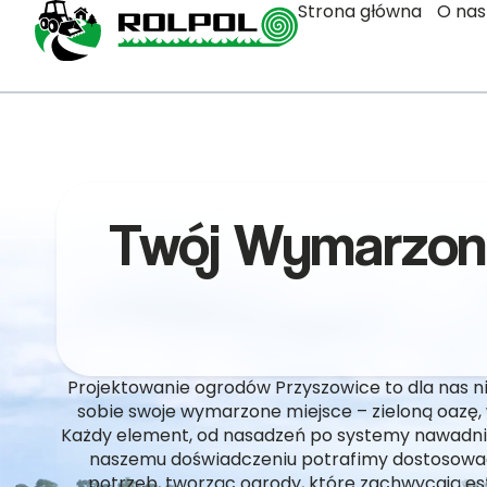
Strona główna
O nas
Twój Wymarzon
Projektowanie ogrodów Przyszowice to dla nas ni
sobie swoje wymarzone miejsce – zieloną oazę,
Każdy element, od nasadzeń po systemy nawadnian
naszemu doświadczeniu potrafimy dostosować
potrzeb, tworząc ogrody, które zachwycają est