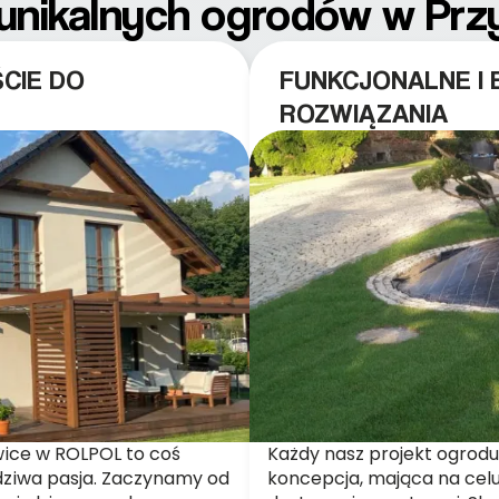
unikalnych ogrodów w Pr
CIE DO
FUNKCJONALNE I
ROZWIĄZANIA
ice w ROLPOL to coś
Każdy nasz projekt ogrodu
wdziwa pasja. Zaczynamy od
koncepcja, mająca na ce