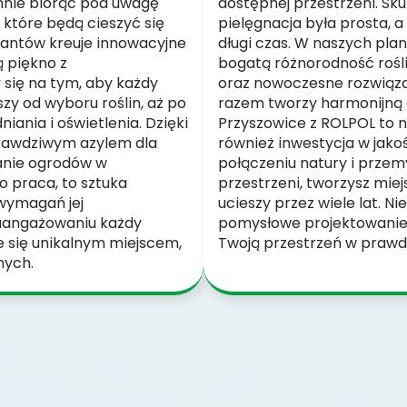
annie biorąc pod uwagę
dostępnej przestrzeni. Sk
 które będą cieszyć się
pielęgnacja była prosta, a 
ktantów kreuje innowacyjne
długi czas. W naszych pl
ą piękno z
bogatą różnorodność rośli
 się na tym, aby każdy
oraz nowoczesne rozwiąza
zy od wyboru roślin, aż po
razem tworzy harmonijną 
ania i oświetlenia. Dzięki
Przyszowice z ROLPOL to ni
prawdziwym azylem dla
również inwestycja w jakoś
wanie ogrodów w
połączeniu natury i przem
o praca, to sztuka
przestrzeni, tworzysz miejs
wymagań jej
ucieszy przez wiele lat. Ni
aangażowaniu każdy
pomysłowe projektowanie 
e się unikalnym miejscem,
Twoją przestrzeń w prawd
nych.