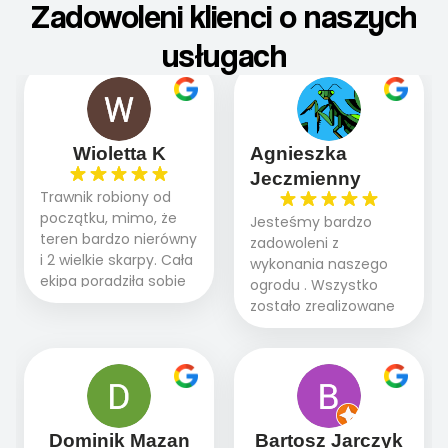
Zadowoleni klienci o naszych
usługach
Wioletta K
Agnieszka
Jeczmienny
Trawnik robiony od
początku, mimo, że
Jesteśmy bardzo
teren bardzo nierówny
zadowoleni z
i 2 wielkie skarpy. Cała
wykonania naszego
ekipa poradziła sobie
ogrodu . Wszystko
WSPANIALE od
zostało zrealizowane
początku do końca,
fachowo, rzetelnie i
profesionalny sprzęt,
zgodnie z naszymi
panowie wiedzą co
oczekiwaniami. Prace
robią. Wszystko poszło
przebiegały sprawnie
sprawnie i szybko.
dzięki temu,że firma
Doradztwo w
działa kompleksowo :
Dominik Mazan
Bartosz Jarczyk