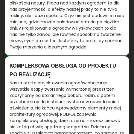
bliskością natury. Praca nad każdym ogrodem to dla
nas przyjemność, a efekty naszej pracy to nie tylko
rośliny, ale i oaza spokoju. Czyż nie jest cudownie mieć
miejsce, gdzie można naładować baterie po ciężkim
dniu? Projektowanie ogrodów w Pyskowicach to dla
nas nie tylko zawód, ale również sposób na tworzenie
niezwykłych atmosfer. Jesteśmy tu po to, by spełniać
Twoje marzenia o idealnym ogrodzie.
KOMPLEKSOWA OBSŁUGA OD PROJEKTU
PO REALIZACJĘ
Nasza oferta projektowania ogrodów obejmuje
wszystkie etapy tworzenia wymarzonej przestrzeni.
Zaczynamy od starannego doboru roślin, a potem
przechodzimy do instalacji systemów nawadniania i
oświetlenia. Na końcu wprowadzamy elementy małej
architektury ogrodowej. ROLPOL zapewnia
kompleksową obsługę, dzięki czemu możesz cieszyć
się każdą chwilą spędzoną w ogrodzie. Działamy
zgodnie z ustalonym harmonogramem, co sprawia, że