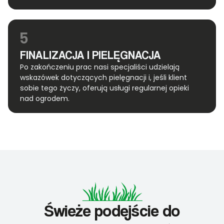
5
FINALIZACJA I PIELĘGNACJA
Po zakończeniu prac nasi specjaliści udzielają
wskazówek dotyczących pielęgnacji i, jeśli klient
sobie tego życzy, oferują usługi regularnej opieki
nad ogrodem.
Świeże podejście do