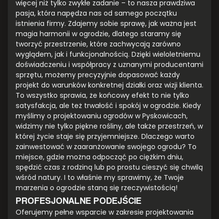
więcej niż tylko zwykłe zadanie – to nasza prawdziwa
pasja, która napędza nas od samego początku
istnienia firmy. Zdajemy sobie sprawę, jak ważna jest
magia harmonii w ogrodzie, dlatego staramy się
tworzyć przestrzenie, które zachwycają zarówno
wyglądem, jak i funkcjonalnością. Dzięki wieloletniemu
doświadczeniu i współpracy z uznanymi producentami
sprzętu, możemy precyzyjnie dopasować każdy
projekt do warunków konkretnej działki oraz wizji klienta.
To wszystko sprawia, że końcowy efekt to nie tylko
satysfakcja, ale też trwałość i spokój w ogrodzie. Kiedy
myślimy o projektowaniu ogrodów w Pyskowicach,
widzimy nie tylko piękne rośliny, ale także przestrzeń, w
której życie staje się przyjemniejsze. Dlaczego warto
zainwestować w zaaranżowanie swojego ogrodu? To
miejsce, gdzie można odpocząć po ciężkim dniu,
spędzić czas z rodziną lub po prostu cieszyć się chwilą
wśród natury. I to właśnie my sprawimy, że Twoje
marzenia o ogrodzie staną się rzeczywistością!
PROFESJONALNE PODEJŚCIE
Oferujemy pełne wsparcie w zakresie projektowania