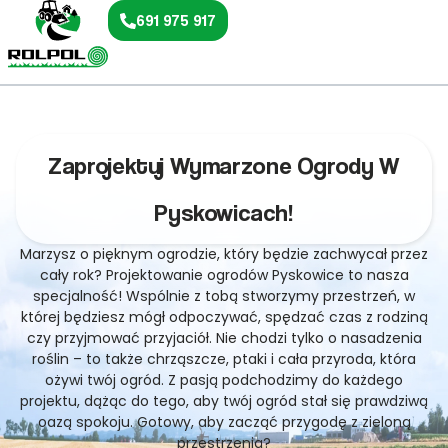
691 975 917
Zaprojektuj Wymarzone Ogrody W
Pyskowicach!
Marzysz o pięknym ogrodzie, który będzie zachwycał przez
cały rok? Projektowanie ogrodów Pyskowice to nasza
specjalność! Wspólnie z tobą stworzymy przestrzeń, w
której będziesz mógł odpoczywać, spędzać czas z rodziną
czy przyjmować przyjaciół. Nie chodzi tylko o nasadzenia
roślin – to także chrząszcze, ptaki i cała przyroda, która
ożywi twój ogród. Z pasją podchodzimy do każdego
projektu, dążąc do tego, aby twój ogród stał się prawdziwą
oazą spokoju. Gotowy, aby zacząć przygodę z zieloną
przestrzenią?