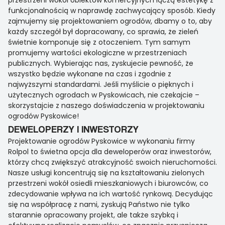
przestrzeni wokół obiektów komercyjnych łączą estetykę z
funkcjonalnością w naprawdę zachwycający sposób. Kiedy
zajmujemy się projektowaniem ogrodów, dbamy o to, aby
każdy szczegół był dopracowany, co sprawia, że zieleń
świetnie komponuje się z otoczeniem. Tym samym
promujemy wartości ekologiczne w przestrzeniach
publicznych. Wybierając nas, zyskujecie pewność, że
wszystko będzie wykonane na czas i zgodnie z
najwyższymi standardami. Jeśli myślicie o pięknych i
użytecznych ogrodach w Pyskowicach, nie czekajcie –
skorzystajcie z naszego doświadczenia w projektowaniu
ogrodów Pyskowice!
DEWELOPERZY I INWESTORZY
Projektowanie ogrodów Pyskowice w wykonaniu firmy
Rolpol to świetna opcja dla deweloperów oraz inwestorów,
którzy chcą zwiększyć atrakcyjność swoich nieruchomości.
Nasze usługi koncentrują się na kształtowaniu zielonych
przestrzeni wokół osiedli mieszkaniowych i biurowców, co
zdecydowanie wpływa na ich wartość rynkową. Decydując
się na współpracę z nami, zyskują Państwo nie tylko
starannie opracowany projekt, ale także szybką i