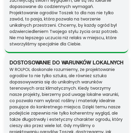
zachwycają swoim wyglądem, ale są też idealnie
dopasowane do codziennych wymagań.
Projektowanie ogrodów Toszek to dla nas nie tylko
zawód, to pasja, która pozwala na tworzenie
unikalnych przestrzeni. Chcemy, by każdy ogród był
odzwierciedleniem Twojego stylu życia oraz potrzeb.
Nie ma lepszego uczucia niż relaks w miejscu, które
stworzyliśmy specjalnie dla Ciebie.
DOSTOSOWANIE DO WARUNKÓW LOKALNYCH
W ROLPOL doskonale rozumiemy, że projektowanie
ogrodów to nie tylko sztuka, ale również sztuka
dopasowywania się do unikalnych warunków
terenowych oraz klimatycznych. Kiedy tworzymy
nasze projekty, bierzemy pod uwagę lokalne warunki,
co pozwala nam wybrać rośliny i materiały idealnie
pasujące do konkretnego miejsca. Dzięki temu nasze
podejście zapewnia nie tylko koherentny wygląd, ale
także długotrwały i estetyczny charakter ogrodu, który
cieszy oko przez wiele lat. Gdy myślimy o
projektowaniu ogrodów Toszek, dostrzegamy, jak