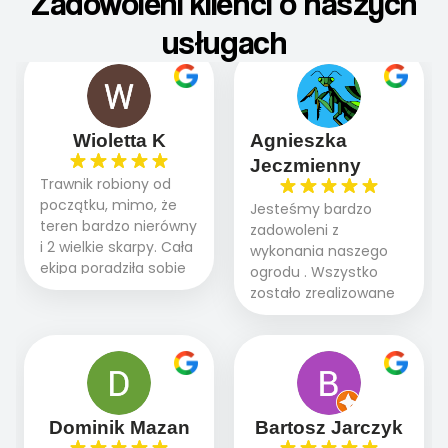
Zadowoleni klienci o naszych
usługach
Wioletta K
Agnieszka
Jeczmienny
Trawnik robiony od
początku, mimo, że
Jesteśmy bardzo
teren bardzo nierówny
zadowoleni z
i 2 wielkie skarpy. Cała
wykonania naszego
ekipa poradziła sobie
ogrodu . Wszystko
WSPANIALE od
zostało zrealizowane
początku do końca,
fachowo, rzetelnie i
profesionalny sprzęt,
zgodnie z naszymi
panowie wiedzą co
oczekiwaniami. Prace
robią. Wszystko poszło
przebiegały sprawnie
sprawnie i szybko.
dzięki temu,że firma
Doradztwo w
działa kompleksowo :
Dominik Mazan
Bartosz Jarczyk
pielęgnacji trawnika
ogrodnictwo,nawodnienie,