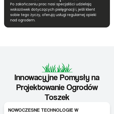
Po zakończeniu prac nasi specjaliści udzielają
wskazówek dotyczących pielęgnacji i, jeśli klient
sobie tego życzy, oferują usługi regularnej opieki
nad ogrodem.
Innowacyjne Pomysły na
Projektowanie Ogrodów
Toszek
NOWOCZESNE TECHNOLOGIE W