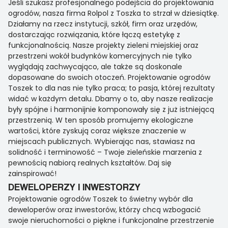
Jeśli szukasz profesjonalnego podejścia do projektowania
ogrodów, nasza firma Rolpol z Toszka to strzał w dziesiątkę.
Działamy na rzecz instytucji, szkół, firm oraz urzędów,
dostarczając rozwiązania, które łączą estetykę z
funkcjonalnością. Nasze projekty zieleni miejskiej oraz
przestrzeni wokół budynków komercyjnych nie tylko
wyglądają zachwycająco, ale także są doskonale
dopasowane do swoich otoczeń. Projektowanie ogrodów
Toszek to dla nas nie tylko praca; to pasja, której rezultaty
widać w każdym detalu. Dbamy o to, aby nasze realizacje
były spójne i harmonijnie komponowały się z już istniejącą
przestrzenią. W ten sposób promujemy ekologiczne
wartości, które zyskują coraz większe znaczenie w
miejscach publicznych. Wybierając nas, stawiasz na
solidność i terminowość – Twoje zieleńskie marzenia z
pewnością nabiorą realnych kształtów. Daj się
zainspirować!
DEWELOPERZY I INWESTORZY
Projektowanie ogrodów Toszek to świetny wybór dla
deweloperów oraz inwestorów, którzy chcą wzbogacić
swoje nieruchomości o piękne i funkcjonalne przestrzenie