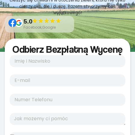
cieszyć się chwilami w otoczeniu zieleni, która nie tylko
cieszy oko, ale i duszę. Razem stworzymy coś
wyjątkowego!
5.0
Facebook,Google
Odbierz Bezpłatną Wycenę