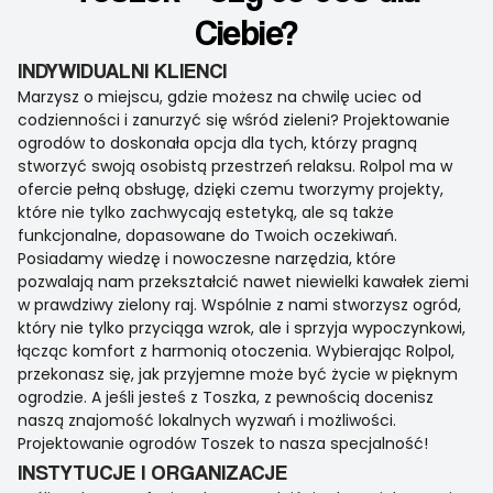
Ciebie?
INDYWIDUALNI KLIENCI
Marzysz o miejscu, gdzie możesz na chwilę uciec od
codzienności i zanurzyć się wśród zieleni? Projektowanie
ogrodów to doskonała opcja dla tych, którzy pragną
stworzyć swoją osobistą przestrzeń relaksu. Rolpol ma w
ofercie pełną obsługę, dzięki czemu tworzymy projekty,
które nie tylko zachwycają estetyką, ale są także
funkcjonalne, dopasowane do Twoich oczekiwań.
Posiadamy wiedzę i nowoczesne narzędzia, które
pozwalają nam przekształcić nawet niewielki kawałek ziemi
w prawdziwy zielony raj. Wspólnie z nami stworzysz ogród,
który nie tylko przyciąga wzrok, ale i sprzyja wypoczynkowi,
łącząc komfort z harmonią otoczenia. Wybierając Rolpol,
przekonasz się, jak przyjemne może być życie w pięknym
ogrodzie. A jeśli jesteś z Toszka, z pewnością docenisz
naszą znajomość lokalnych wyzwań i możliwości.
Projektowanie ogrodów Toszek to nasza specjalność!
INSTYTUCJE I ORGANIZACJE