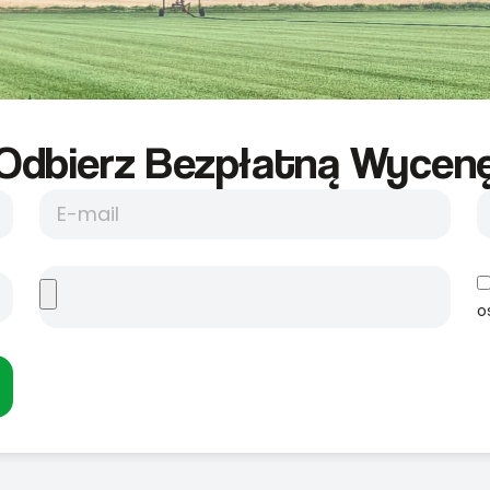
Odbierz Bezpłatną Wycene
o