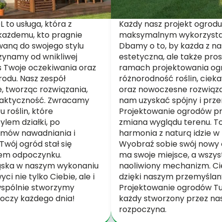
to usługa, która z
Każdy nasz projekt ogrodu
każdemu, kto pragnie
maksymalnym wykorzystani
waną do swojego stylu
Dbamy o to, by każda z nas
czynamy od wnikliwej
estetyczna, ale także pros
s Twoje oczekiwania oraz
ramach projektowania og
rodu. Nasz zespół
różnorodność roślin, ciek
, tworząc rozwiązania,
oraz nowoczesne rozwiąza
praktyczność. Zwracamy
nam uzyskać spójny i prze
 roślin, które
Projektowanie ogrodów prz
lem działki, po
zmiana wyglądu terenu. To
emów nawadniania i
harmonia z naturą idzie w 
Twój ogród stał się
Wyobraź sobie swój nowy 
cem odpoczynku.
ma swoje miejsce, a wszys
ąska w naszym wykonaniu
naoliwiony mechanizm. Cie
i nie tylko Ciebie, ale i
dzięki naszym przemyśla
 wspólnie stworzymy
Projektowanie ogrodów Tur
 oczy każdego dnia!
każdy stworzony przez nas 
rozpoczyna.