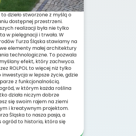
 to dzieło stworzone z myślą o
u dostępnej przestrzeni.
zych realizacji była nie tylko
ta w pielęgnacji i trwała. W
rodów Turza Śląska stawiamy na
awe elementy małej architektury
nia technologiczne. To pozwala
myślany efekt, który zachwyca.
ez ROLPOL to więcej niż tylko
 inwestycja w lepsze życie, gdzie
parze z funkcjonalnością.
ogród, w którym każda roślina
tko działa niczym dobrze
sz się swoim rajem na ziemi
nym i kreatywnym projektom.
za Śląska to nasza pasja, a
ogród to historia, która się