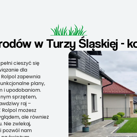
odów w Turzy Śląskiej - k
pełni cieszyć się
iązanie dla
. Rolpol zapewnia
unkcjonalne plany,
m i upodobaniom.
snym sprzętem,
awdziwy raj –
Z Rolpol możesz
yglądem, ale również
 Nie zwlekaj,
 i pozwól nam