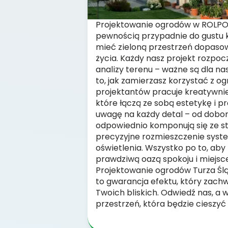
Projektowanie ogrodów w ROLPOL 
pewnością przypadnie do gustu 
mieć zieloną przestrzeń dopaso
życia. Każdy nasz projekt rozpo
analizy terenu – ważne są dla na
to, jak zamierzasz korzystać z og
projektantów pracuje kreatywnie
które łączą ze sobą estetykę i 
uwagę na każdy detal – od doboru
odpowiednio komponują się ze sty
precyzyjne rozmieszczenie syst
oświetlenia. Wszystko po to, aby 
prawdziwą oazą spokoju i miejs
Projektowanie ogrodów Turza Śl
to gwarancja efektu, który zachwyc
Twoich bliskich. Odwiedź nas, a
przestrzeń, która będzie cieszyć