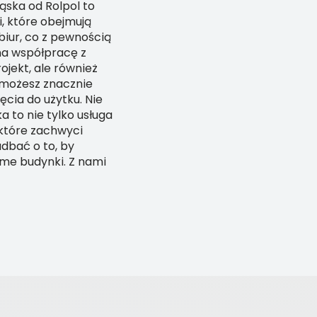
ąska od Rolpol to
, które obejmują
biur, co z pewnością
 na współpracę z
ojekt, ale również
u możesz znacznie
cia do użytku. Nie
 to nie tylko usługa
które zachwyci
dbać o to, by
ame budynki. Z nami