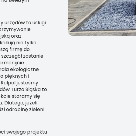
i na świeżym
zy urzędów to usługi
dotrzymywanie
jską oraz
akują nie tylko
aszą firmę do
szczegół zostanie
armonijnie
rała ekologiczne
o pięknych i
 Rolpol jesteśmy
odów Turza Śląska to
ekcie staramy się
 Dlatego, jeżeli
zi odrobinę zieleni
ści swojego projektu