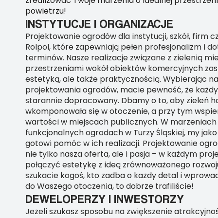
zrealizować Twoje marzenia o idealnej przestrzen
powietrzu!
INSTYTUCJE I ORGANIZACJE
Projektowanie ogrodów dla instytucji, szkół, firm c
Rolpol, które zapewniają pełen profesjonalizm i 
terminów. Nasze realizacje związane z zielenią mie
przestrzeniami wokół obiektów komercyjnych zask
estetyką, ale także praktycznością. Wybierając n
projektowania ogrodów, macie pewność, że każdy 
starannie dopracowany. Dbamy o to, aby zieleń h
wkomponowała się w otoczenie, a przy tym wspie
wartości w miejscach publicznych. W marzeniach 
funkcjonalnych ogrodach w Turzy Śląskiej, my jako
gotowi pomóc w ich realizacji. Projektowanie ogr
nie tylko nasza oferta, ale i pasja – w każdym proj
połączyć estetykę z ideą zrównoważonego rozwoju.
szukacie kogoś, kto zadba o każdy detal i wprowad
do Waszego otoczenia, to dobrze trafiliście!
DEWELOPERZY I INWESTORZY
Jeżeli szukasz sposobu na zwiększenie atrakcyjno