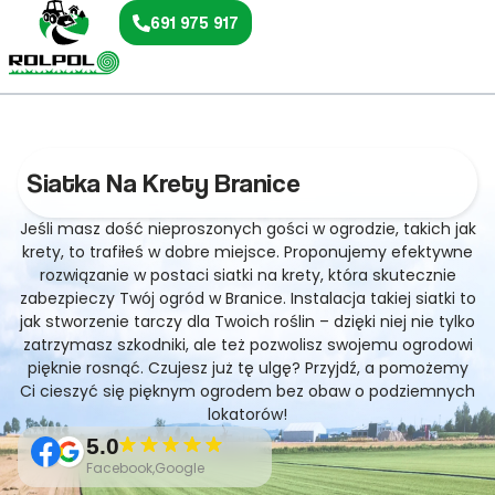
691 975 917
Siatka Na Krety Branice
Jeśli masz dość nieproszonych gości w ogrodzie, takich jak
krety, to trafiłeś w dobre miejsce. Proponujemy efektywne
rozwiązanie w postaci siatki na krety, która skutecznie
zabezpieczy Twój ogród w Branice. Instalacja takiej siatki to
jak stworzenie tarczy dla Twoich roślin – dzięki niej nie tylko
zatrzymasz szkodniki, ale też pozwolisz swojemu ogrodowi
pięknie rosnąć. Czujesz już tę ulgę? Przyjdź, a pomożemy
Ci cieszyć się pięknym ogrodem bez obaw o podziemnych
lokatorów!
5.0
Facebook,Google