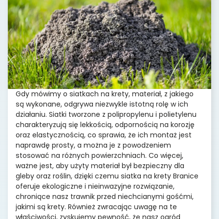
Gdy mówimy o siatkach na krety, materiał, z jakiego
są wykonane, odgrywa niezwykle istotną rolę w ich
działaniu. Siatki tworzone z polipropylenu i polietylenu
charakteryzują się lekkością, odpornością na korozję
oraz elastycznością, co sprawia, że ich montaż jest
naprawdę prosty, a można je z powodzeniem
stosować na różnych powierzchniach. Co więcej,
ważne jest, aby użyty materiał był bezpieczny dla
gleby oraz roślin, dzięki czemu siatka na krety Branice
oferuje ekologiczne i nieinwazyjne rozwiązanie,
chroniące nasz trawnik przed niechcianymi gośćmi,
jakimi są krety. Również zwracając uwagę na te
właściwości, zyskujemy pewność, że nasz ogród