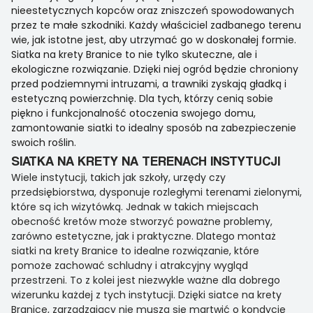
nieestetycznych kopców oraz zniszczeń spowodowanych
przez te małe szkodniki. Każdy właściciel zadbanego terenu
wie, jak istotne jest, aby utrzymać go w doskonałej formie.
Siatka na krety Branice to nie tylko skuteczne, ale i
ekologiczne rozwiązanie. Dzięki niej ogród będzie chroniony
przed podziemnymi intruzami, a trawniki zyskają gładką i
estetyczną powierzchnię. Dla tych, którzy cenią sobie
piękno i funkcjonalność otoczenia swojego domu,
zamontowanie siatki to idealny sposób na zabezpieczenie
swoich roślin.
SIATKA NA KRETY NA TERENACH INSTYTUCJI
Wiele instytucji, takich jak szkoły, urzędy czy
przedsiębiorstwa, dysponuje rozległymi terenami zielonymi,
które są ich wizytówką. Jednak w takich miejscach
obecność kretów może stworzyć poważne problemy,
zarówno estetyczne, jak i praktyczne. Dlatego montaż
siatki na krety Branice to idealne rozwiązanie, które
pomoże zachować schludny i atrakcyjny wygląd
przestrzeni. To z kolei jest niezwykle ważne dla dobrego
wizerunku każdej z tych instytucji. Dzięki siatce na krety
Branice, zarządzający nie muszą się martwić o kondycję