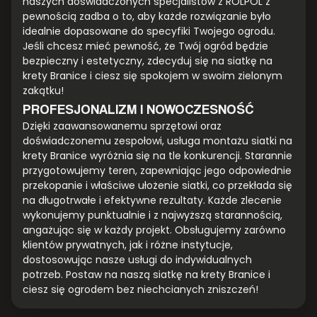
naszych doświadczonych specjalistów z ROLPOL z
pewnością zadba o to, aby każde rozwiązanie było
idealnie dopasowane do specyfiki Twojego ogrodu.
Jeśli chcesz mieć pewność, że Twój ogród będzie
bezpieczny i estetyczny, zdecyduj się na siatkę na
krety Branice i ciesz się spokojem w swoim zielonym
zakątku!
PROFESJONALIZM I NOWOCZESNOŚĆ
Dzięki zaawansowanemu sprzętowi oraz
doświadczonemu zespołowi, usługa montażu siatki na
krety Branice wyróżnia się na tle konkurencji. Starannie
przygotowujemy teren, zapewniając jego odpowiednie
przekopanie i właściwe ułożenie siatki, co przekłada się
na długotrwałe i efektywne rezultaty. Każde zlecenie
wykonujemy punktualnie i z najwyższą starannością,
angażując się w każdy projekt. Obsługujemy zarówno
klientów prywatnych, jak i różne instytucje,
dostosowując nasze usługi do indywidualnych
potrzeb. Postaw na naszą siatkę na krety Branice i
ciesz się ogrodem bez niechcianych zniszczeń!