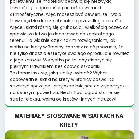
polietylenu. Te materiały cechują się niezwykłą
trwałością i odpornością na różne warunki
atmosferyczne, więc możesz być pewien, że Twoja
trawa będzie dobrze chroniona przez długi czas. Co
więcej, siatki różnią się grubością i wielkością oczek, co
sprawia, że łatwo je dopasować do konkretnego
terenu. To właśnie dzięki takim rozwiązaniom, jak
siatka na krety w Branicy, możesz mieć poczucie, że
nie tylko dbasz o estetykę swojego ogrodu, ale również
o jego zdrowie. Wszystko po to, aby cieszyć się
pięknym trawnikiem bez obaw o szkodniki!
Zastanawiasz się, jaką siatkę wybrać? Wybór
odpowiedniej siatki na krety w Branicy pozwoli Ci
stworzyć spokojne i przyjazne miejsce do wypoczynku
na świeżym powietrzu. Niech Twój ogród stanie się
strefą relaksu, wolną od kretów i innych intruzów!
MATERIAŁY STOSOWANE W SIATKACH NA
KRETY