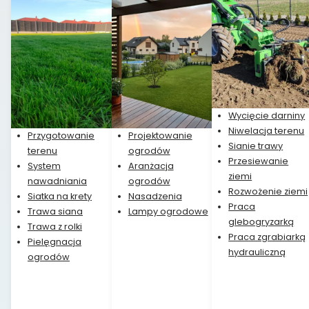
Wycięcie darniny
Niwelacja terenu
Przygotowanie
Projektowanie
Sianie trawy
terenu
ogrodów
Przesiewanie
System
Aranżacja
ziemi
nawadniania
ogrodów
Rozwożenie ziemi
Siatka na krety
Nasadzenia
Praca
Trawa siana
Lampy ogrodowe
glebogryzarką
Trawa z rolki
Praca zgrabiarką
Pielęgnacja
hydrauliczną
ogrodów