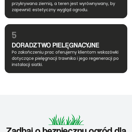
przykrywana ziemią, a teren jest wyrównywany, by
zapewnić estetyczny wygląd ogrodu.
5
DORADZTWO PIELĘGNACYJNE
Po zakończeniu prac oferujemy klientom wskazówki
dotyczące pielęgnacji trawnika i jego regeneracji po
instalacji siatki.
Zadbaj o bezpieczny ogród dla