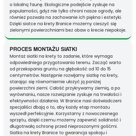
o lokalną faunę. Ekologiczne podejście zyskuje na
popularności, gdyż nie tylko chroni nasze ogrody, ale
również pozwala na zachowanie ich piękna i estetyki.
Dzięki siatce na krety Branice możemy cieszyć się
zielonymi powierzchniami bez obaw o krecie niepokoje.
PROCES MONTAŻU SIATKI
Montaż siatki na krety to zadanie, które wymaga
odpowiedniego przygotowania terenu. Zacząć warto
od przekopania gruntu na głębokość od 10 do 15
centymetrów. Następnie rozwijamy siatkę na krety,
starając się równomiernie ułożyć ją poniżej
powierzchni ziemi. Całość przykrywamy ziemią, a po
wyrównaniu, nasze rozwiązanie zyskuje na trwałości i
efektywności działania. W Branice nasi doświadczeni
specjaliści dbają o to, aby każdy etap montażu
wyszedł perfekcyjnie. Korzystamy z nowoczesnego
sprzętu, dzięki czemu możemy zapewnić solidność i
długotrwałą ochronę przed nieproszonymi gośćmi.
Siatka na krety Branice to gwarancja spokoju i