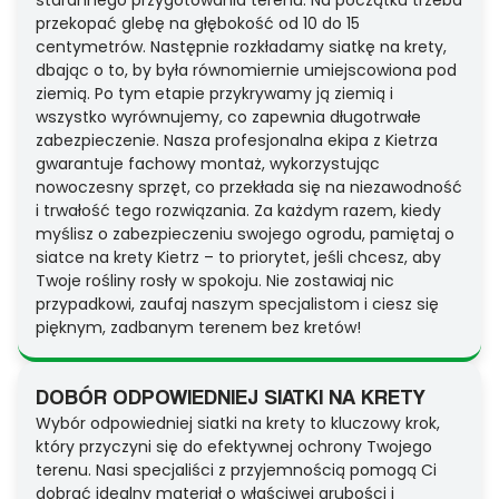
starannego przygotowania terenu. Na początku trzeba
przekopać glebę na głębokość od 10 do 15
centymetrów. Następnie rozkładamy siatkę na krety,
dbając o to, by była równomiernie umiejscowiona pod
ziemią. Po tym etapie przykrywamy ją ziemią i
wszystko wyrównujemy, co zapewnia długotrwałe
zabezpieczenie. Nasza profesjonalna ekipa z Kietrza
gwarantuje fachowy montaż, wykorzystując
nowoczesny sprzęt, co przekłada się na niezawodność
i trwałość tego rozwiązania. Za każdym razem, kiedy
myślisz o zabezpieczeniu swojego ogrodu, pamiętaj o
siatce na krety Kietrz – to priorytet, jeśli chcesz, aby
Twoje rośliny rosły w spokoju. Nie zostawiaj nic
przypadkowi, zaufaj naszym specjalistom i ciesz się
pięknym, zadbanym terenem bez kretów!
DOBÓR ODPOWIEDNIEJ SIATKI NA KRETY
Wybór odpowiedniej siatki na krety to kluczowy krok,
który przyczyni się do efektywnej ochrony Twojego
terenu. Nasi specjaliści z przyjemnością pomogą Ci
dobrać idealny materiał o właściwej grubości i