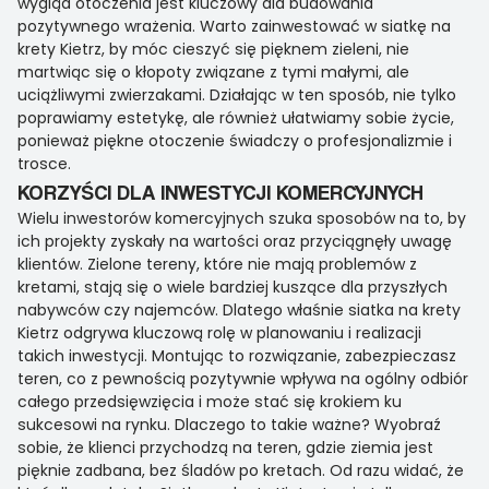
wygląd otoczenia jest kluczowy dla budowania
pozytywnego wrażenia. Warto zainwestować w siatkę na
krety Kietrz, by móc cieszyć się pięknem zieleni, nie
martwiąc się o kłopoty związane z tymi małymi, ale
uciążliwymi zwierzakami. Działając w ten sposób, nie tylko
poprawiamy estetykę, ale również ułatwiamy sobie życie,
ponieważ piękne otoczenie świadczy o profesjonalizmie i
trosce.
KORZYŚCI DLA INWESTYCJI KOMERCYJNYCH
Wielu inwestorów komercyjnych szuka sposobów na to, by
ich projekty zyskały na wartości oraz przyciągnęły uwagę
klientów. Zielone tereny, które nie mają problemów z
kretami, stają się o wiele bardziej kuszące dla przyszłych
nabywców czy najemców. Dlatego właśnie siatka na krety
Kietrz odgrywa kluczową rolę w planowaniu i realizacji
takich inwestycji. Montując to rozwiązanie, zabezpieczasz
teren, co z pewnością pozytywnie wpływa na ogólny odbiór
całego przedsięwzięcia i może stać się krokiem ku
sukcesowi na rynku. Dlaczego to takie ważne? Wyobraź
sobie, że klienci przychodzą na teren, gdzie ziemia jest
pięknie zadbana, bez śladów po kretach. Od razu widać, że