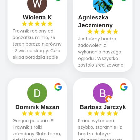
Wioletta K
Agnieszka
Jeczmienny
Trawnik robiony od
początku, mimo, że
Jesteśmy bardzo
teren bardzo nierówny
zadowoleni z
i 2 wielkie skarpy. Cała
wykonania naszego
ekipa poradziła sobie
ogrodu . Wszystko
WSPANIALE od
zostało zrealizowane
początku do końca,
fachowo, rzetelnie i
profesionalny sprzęt,
zgodnie z naszymi
panowie wiedzą co
oczekiwaniami. Prace
robią. Wszystko poszło
przebiegały sprawnie
sprawnie i szybko.
dzięki temu,że firma
Doradztwo w
działa kompleksowo :
Dominik Mazan
Bartosz Jarczyk
pielęgnacji trawnika
ogrodnictwo,nawodnienie,
teraz i na późniejszym
brukarstwo.Efekt
Gorąco polecam.!!!
Praca wykonana
etapie jest dużym
końcowy przerósł
Trawnik z rolki
szybko, starannie i z
plusem. Teraz razem
nasze oczekiwania.
zakładany 3lata temu,
bardzo dobrym
z dzieckiem i małym
Polecamy tę firmę