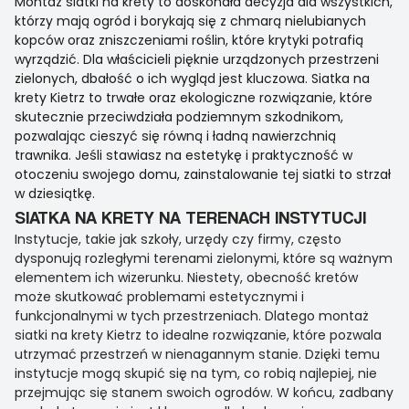
Montaż siatki na krety to doskonała decyzja dla wszystkich,
którzy mają ogród i borykają się z chmarą nielubianych
kopców oraz zniszczeniami roślin, które krytyki potrafią
wyrządzić. Dla właścicieli pięknie urządzonych przestrzeni
zielonych, dbałość o ich wygląd jest kluczowa. Siatka na
krety Kietrz to trwałe oraz ekologiczne rozwiązanie, które
skutecznie przeciwdziała podziemnym szkodnikom,
pozwalając cieszyć się równą i ładną nawierzchnią
trawnika. Jeśli stawiasz na estetykę i praktyczność w
otoczeniu swojego domu, zainstalowanie tej siatki to strzał
w dziesiątkę.
SIATKA NA KRETY NA TERENACH INSTYTUCJI
Instytucje, takie jak szkoły, urzędy czy firmy, często
dysponują rozległymi terenami zielonymi, które są ważnym
elementem ich wizerunku. Niestety, obecność kretów
może skutkować problemami estetycznymi i
funkcjonalnymi w tych przestrzeniach. Dlatego montaż
siatki na krety Kietrz to idealne rozwiązanie, które pozwala
utrzymać przestrzeń w nienagannym stanie. Dzięki temu
instytucje mogą skupić się na tym, co robią najlepiej, nie
przejmując się stanem swoich ogrodów. W końcu, zadbany