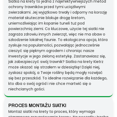
Siatka na krety to jedna z najefektywniejszych metod
ochrony trawników przed tymi uciążliwymi
zwierzakami. Jej wyjątkowo trwały i odporny na korozję
materiał skutecznie blokuje drogę kretom,
uniemożliwiając im kopanie tuneli tuż pod
powierzchnią ziemi. Co kluczowe, użycie tej siatki nie
zagraża zdrowiu innych zwierząt, więc nie ma obaw o
szkodzenie lokalnej faunie. To ekologiczna opcja, która
zyskuje na popularności, pozwalając jednocześnie
cieszyć się pięknym ogrodem i chroniąc nasze
inwestycje w jego zieloną estetykę. Zastanawiasz się,
jak zabezpieczyć swój trawnik? Siatka na krety Kietrz
może okazać się strzałem w dziesiątkę! Dzięki niej,
zyskasz spokój, a Twoje rośliny będą mogły rozwijać
się bez przeszkód. To idealne rozwiązanie dla każdego,
kto dba o swój ogród i nie chce martwić się o
niechcianych gości.
PROCES MONTAŻU SIATKI
Montaż siatki na krety to proces, który wymaga