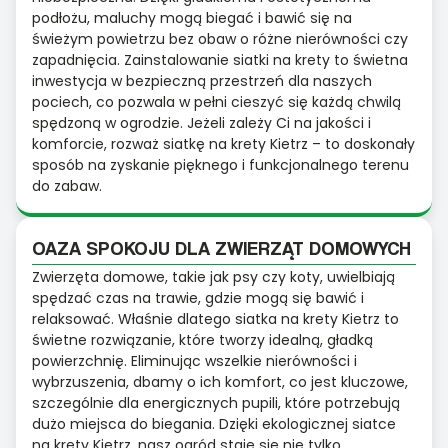
podłożu, maluchy mogą biegać i bawić się na
świeżym powietrzu bez obaw o różne nierówności czy
zapadnięcia. Zainstalowanie siatki na krety to świetna
inwestycja w bezpieczną przestrzeń dla naszych
pociech, co pozwala w pełni cieszyć się każdą chwilą
spędzoną w ogrodzie. Jeżeli zależy Ci na jakości i
komforcie, rozważ siatkę na krety Kietrz – to doskonały
sposób na zyskanie pięknego i funkcjonalnego terenu
do zabaw.
OAZA SPOKOJU DLA ZWIERZĄT DOMOWYCH
Zwierzęta domowe, takie jak psy czy koty, uwielbiają
spędzać czas na trawie, gdzie mogą się bawić i
relaksować. Właśnie dlatego siatka na krety Kietrz to
świetne rozwiązanie, które tworzy idealną, gładką
powierzchnię. Eliminując wszelkie nierówności i
wybrzuszenia, dbamy o ich komfort, co jest kluczowe,
szczególnie dla energicznych pupili, które potrzebują
dużo miejsca do biegania. Dzięki ekologicznej siatce
na krety Kietrz, nasz ogród staje się nie tylko