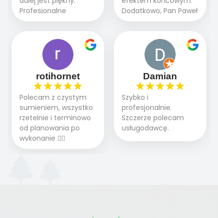
dalej jest piękny.
efektem końcowym.
pieskiem cieszymy się
wszystkim , którzy
Profesjonalne
Dodatkowo, Pan Paweł
pięknym trawnikiem :)
marzą o pięknym
podejście do pracy,
chętnie udziela porad
A trawa robi efekt
ogrodzie.
terminowo wykonane
i odpowiedzie na
WOW. Polecam firmę
2 zlecenia na rolkę.
pytania.
w 100%
Polecam.
rotihornet
Damian
Polecam z czystym
Szybko i
sumieniem, wszystko
profesjonalnie.
rzetelnie i terminowo
Szczerze polecam
od planowania po
usługodawcę.
wykonanie 👍🏻