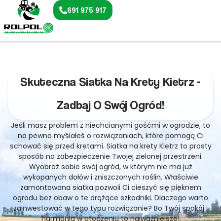
691 975 917
Skuteczna Siatka Na Krety Kietrz -
Zadbaj O Swój Ogród!
Jeśli masz problem z niechcianymi gośćmi w ogrodzie, to
na pewno myślałeś o rozwiązaniach, które pomogą Ci
schować się przed kretami. Siatka na krety Kietrz to prosty
sposób na zabezpieczenie Twojej zielonej przestrzeni.
Wyobraź sobie swój ogród, w którym nie ma już
wykopanych dołów i zniszczonych roślin. Właściwie
zamontowana siatka pozwoli Ci cieszyć się pięknem
ogrodu bez obaw o te drążące szkodniki. Dlaczego warto
zainwestować w tego typu rozwiązanie? Bo Twój spokój i
harmonia w otoczeniu to najważniejsze!