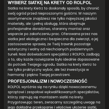
WYBIERZ SIATKĘ NA KRETY OD ROLPOL
Siatka na krety Kietrz to doskonały sposób, by chronić
swój ogród przed nieproszonymi gośćmi. W naszym
asortymencie znajdziesz nie tylko najwyższej jakości
materiały, ale i pełną obsługę, która obejmuje
profesjonalne doradztwo, staranny montaż oraz
wsparcie po zakończeniu prac. Oferowana przez nas
siatka jest ekologiczna i bezpieczna dla zwierząt, a jej
zastosowanie sprawia, że Twój trawnik pozostaje
estetyczny i wolny od niechcianych podziemnych
tuneli. Nasi doświadczeni specjaliści z ROLPOL zadbają
o to, aby każde rozwiązanie było idealnie dopasowane
do potrzeb Twojego ogrodu. Siatka na krety Kietrz to
nie tylko praktyczny wybór, ale też inwestycja w
harmonię i piękno Twojej przestrzeni.
PROFESJONALIZM I NOWOCZESNOŚĆ
ROLPOL wyróżnia się na rynku dzięki nowoczesnemu
sprzętowi i zespołowi wykwalifikowanych specjalistów,
którzy zajmują się montażem siatki na krety.
Przygotowując teren, zwracamy szczególną uwagę na
jego dokładne przekopanie i właściwe ułożenie siatki,