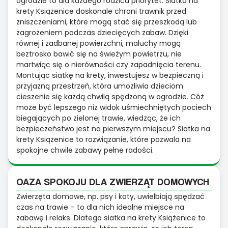
ogrodzie to dla każdego rodzica priorytet. Siatka na
krety Książenice doskonale chroni trawnik przed
zniszczeniami, które mogą stać się przeszkodą lub
zagrożeniem podczas dziecięcych zabaw. Dzięki
równej i zadbanej powierzchni, maluchy mogą
beztrosko bawić się na świeżym powietrzu, nie
martwiąc się o nierówności czy zapadnięcia terenu.
Montując siatkę na krety, inwestujesz w bezpieczną i
przyjazną przestrzeń, która umożliwia dzieciom
cieszenie się każdą chwilą spędzoną w ogrodzie. Cóż
może być lepszego niż widok uśmiechniętych pociech
biegających po zielonej trawie, wiedząc, że ich
bezpieczeństwo jest na pierwszym miejscu? Siatka na
krety Książenice to rozwiązanie, które pozwala na
spokojne chwile zabawy pełne radości.
OAZA SPOKOJU DLA ZWIERZĄT DOMOWYCH
Zwierzęta domowe, np. psy i koty, uwielbiają spędzać
czas na trawie – to dla nich idealne miejsce na
zabawę i relaks. Dlatego siatka na krety Książenice to