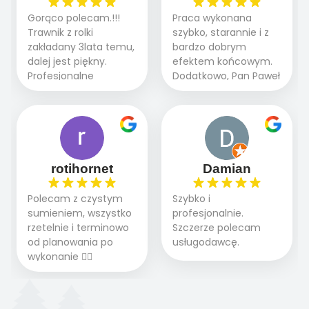
teraz i na późniejszym
brukarstwo.Efekt
Gorąco polecam.!!!
Praca wykonana
etapie jest dużym
końcowy przerósł
Trawnik z rolki
szybko, starannie i z
plusem. Teraz razem
nasze oczekiwania.
zakładany 3lata temu,
bardzo dobrym
z dzieckiem i małym
Polecamy tę firmę
dalej jest piękny.
efektem końcowym.
pieskiem cieszymy się
wszystkim , którzy
Profesjonalne
Dodatkowo, Pan Paweł
pięknym trawnikiem :)
marzą o pięknym
podejście do pracy,
chętnie udziela porad
A trawa robi efekt
ogrodzie.
terminowo wykonane
i odpowiedzie na
WOW. Polecam firmę
2 zlecenia na rolkę.
pytania.
w 100%
Polecam.
rotihornet
Damian
Polecam z czystym
Szybko i
sumieniem, wszystko
profesjonalnie.
rzetelnie i terminowo
Szczerze polecam
od planowania po
usługodawcę.
wykonanie 👍🏻