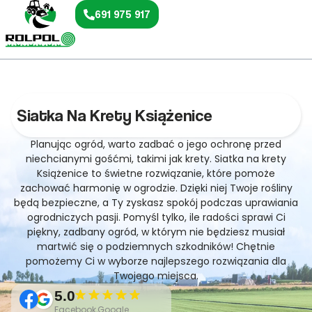
691 975 917
Siatka Na Krety Książenice
Planując ogród, warto zadbać o jego ochronę przed
niechcianymi gośćmi, takimi jak krety. Siatka na krety
Książenice to świetne rozwiązanie, które pomoże
zachować harmonię w ogrodzie. Dzięki niej Twoje rośliny
będą bezpieczne, a Ty zyskasz spokój podczas uprawiania
ogrodniczych pasji. Pomyśl tylko, ile radości sprawi Ci
piękny, zadbany ogród, w którym nie będziesz musiał
martwić się o podziemnych szkodników! Chętnie
pomożemy Ci w wyborze najlepszego rozwiązania dla
Twojego miejsca.
5.0
Facebook,Google