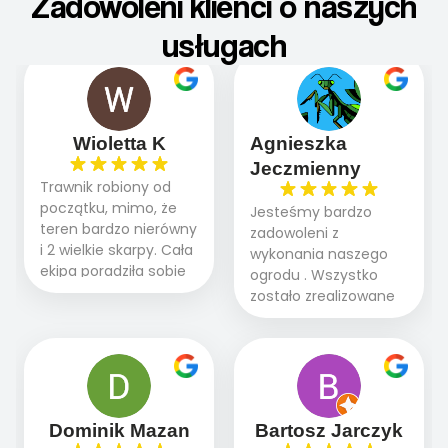
Zadowoleni klienci o naszych
usługach
Wioletta K
Agnieszka
Jeczmienny
Trawnik robiony od
początku, mimo, że
Jesteśmy bardzo
teren bardzo nierówny
zadowoleni z
i 2 wielkie skarpy. Cała
wykonania naszego
ekipa poradziła sobie
ogrodu . Wszystko
WSPANIALE od
zostało zrealizowane
początku do końca,
fachowo, rzetelnie i
profesionalny sprzęt,
zgodnie z naszymi
panowie wiedzą co
oczekiwaniami. Prace
robią. Wszystko poszło
przebiegały sprawnie
sprawnie i szybko.
dzięki temu,że firma
Doradztwo w
działa kompleksowo :
Dominik Mazan
Bartosz Jarczyk
pielęgnacji trawnika
ogrodnictwo,nawodnienie,