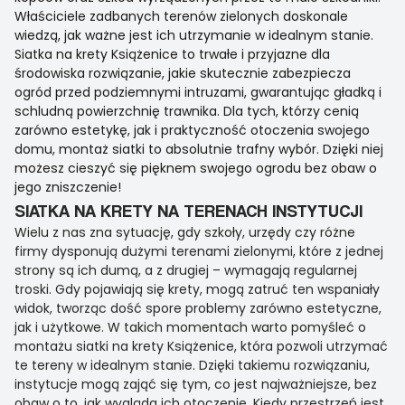
Właściciele zadbanych terenów zielonych doskonale
wiedzą, jak ważne jest ich utrzymanie w idealnym stanie.
Siatka na krety Książenice to trwałe i przyjazne dla
środowiska rozwiązanie, jakie skutecznie zabezpiecza
ogród przed podziemnymi intruzami, gwarantując gładką i
schludną powierzchnię trawnika. Dla tych, którzy cenią
zarówno estetykę, jak i praktyczność otoczenia swojego
domu, montaż siatki to absolutnie trafny wybór. Dzięki niej
możesz cieszyć się pięknem swojego ogrodu bez obaw o
jego zniszczenie!
SIATKA NA KRETY NA TERENACH INSTYTUCJI
Wielu z nas zna sytuację, gdy szkoły, urzędy czy różne
firmy dysponują dużymi terenami zielonymi, które z jednej
strony są ich dumą, a z drugiej – wymagają regularnej
troski. Gdy pojawiają się krety, mogą zatruć ten wspaniały
widok, tworząc dość spore problemy zarówno estetyczne,
jak i użytkowe. W takich momentach warto pomyśleć o
montażu siatki na krety Książenice, która pozwoli utrzymać
te tereny w idealnym stanie. Dzięki takiemu rozwiązaniu,
instytucje mogą zająć się tym, co jest najważniejsze, bez
obaw o to, jak wygląda ich otoczenie. Kiedy przestrzeń jest