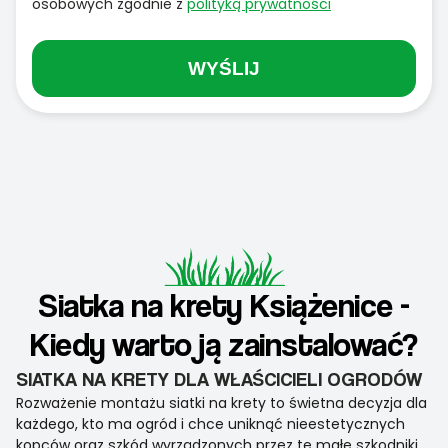
osobowych zgodnie z
polityką prywatności
WYŚLIJ
Siatka na krety Książenice -
Kiedy warto ją zainstalować?
SIATKA NA KRETY DLA WŁAŚCICIELI OGRODÓW
Rozważenie montażu siatki na krety to świetna decyzja dla
każdego, kto ma ogród i chce uniknąć nieestetycznych
kopców oraz szkód wyrządzonych przez te małe szkodniki.