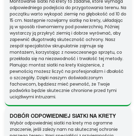
Montowanie siatki na krety to zadanie, które wymaga
odpowiedniego podejścia do przygotowania terenu. Na
początku warto wykopać ziemię na głębokość od 10 do
15 cm. Następnie rozwijamy siatkę na krety, układając
ją w sposób równomierny pod powierzchnią. Później
wystarczy ją przykryć ziemią i dobrze wyrównać, aby
zapewnić długotrwałą skuteczność ochrony. Nasz
zespół specjalistów skrupulatnie zajmuje się
montażem, korzystając z nowoczesnego sprzętu, co
przekłada się na niezawodność i trwałość tej metody.
Planując montaż siatki na krety Książenice, z
pewnością możesz liczyć na profesjonalizm i dbałość
o szczegóły. Dzięki naszym doświadczonym
fachowcom, będziesz mieć pewność, że Twoje
podwórko będzie skutecznie chronione przed tymi
uciążliwymi intruzami.
DOBÓR ODPOWIEDNIEJ SIATKI NA KRETY
Wybór odpowiedniej siatki na krety ma ogromne
znaczenie, jeśli zależy nam na skutecznej ochronie
naszego terenu. Nasi specjaliści z przyjemnością