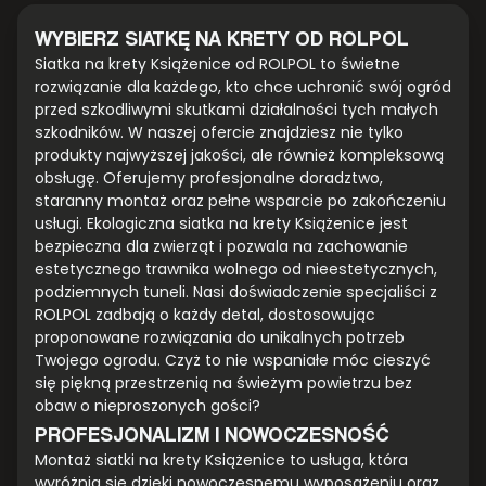
WYBIERZ SIATKĘ NA KRETY OD ROLPOL
Siatka na krety Książenice od ROLPOL to świetne
rozwiązanie dla każdego, kto chce uchronić swój ogród
przed szkodliwymi skutkami działalności tych małych
szkodników. W naszej ofercie znajdziesz nie tylko
produkty najwyższej jakości, ale również kompleksową
obsługę. Oferujemy profesjonalne doradztwo,
staranny montaż oraz pełne wsparcie po zakończeniu
usługi. Ekologiczna siatka na krety Książenice jest
bezpieczna dla zwierząt i pozwala na zachowanie
estetycznego trawnika wolnego od nieestetycznych,
podziemnych tuneli. Nasi doświadczenie specjaliści z
ROLPOL zadbają o każdy detal, dostosowując
proponowane rozwiązania do unikalnych potrzeb
Twojego ogrodu. Czyż to nie wspaniałe móc cieszyć
się piękną przestrzenią na świeżym powietrzu bez
obaw o nieproszonych gości?
PROFESJONALIZM I NOWOCZESNOŚĆ
Montaż siatki na krety Książenice to usługa, która
wyróżnia się dzięki nowoczesnemu wyposażeniu oraz