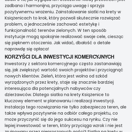
zadbana i harmonijna, przyciąga uwagę i sprzyja
pozytywnemu wrażeniu. Zainstalowanie siatki na krety w
Książenicach to krok, który pozwoli skutecznie rozwiązać
problem, a jednocześnie zachować estetykę i
funkcjonalność terenów zielonych. W ten sposób
instytucje mogą spokojnie realizować swoje cele, ciesząc
się pięknem otoczenia. Jak widać, dbałość o detale
naprawdę się opłaca!
KORZYŚCI DLA INWESTYCJI KOMERCYJNYCH
Inwestorzy z sektora komercyjnego często zastanawiają
się, jak zwiększyć wartość swoich projektów i przyciągnąć
nowych klientów. Zieleń, która jest wolna od szkód
wyrządzonych przez krety, staje się znacznie bardziej
interesująca dla potencjalnych nabywców czy
dzierżawców. Dlatego siatka na krety Książenice to
kluczowy element w planowaniu i realizacji inwestycji.
Instalacja tego rozwiązania nie tylko zabezpiecza teren, ale
także wpływa pozytywnie na odbiór całego projektu, co
może przyczynić się do jego sukcesu na rynku. Czy nie
lepiej inwestować w teren, który przyciąga wzrok i nie jest
zrujnowany przez nieproszonych gości? Siatka na krety w