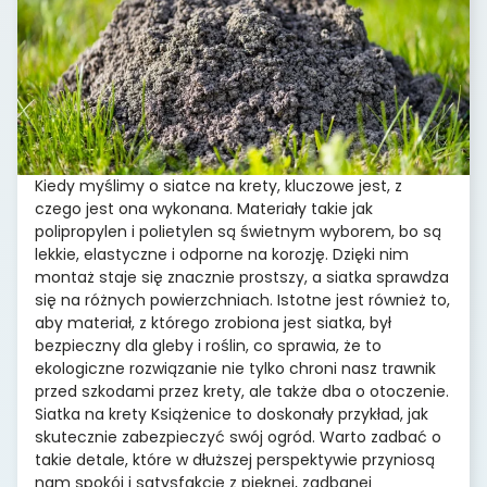
Kiedy myślimy o siatce na krety, kluczowe jest, z
czego jest ona wykonana. Materiały takie jak
polipropylen i polietylen są świetnym wyborem, bo są
lekkie, elastyczne i odporne na korozję. Dzięki nim
montaż staje się znacznie prostszy, a siatka sprawdza
się na różnych powierzchniach. Istotne jest również to,
aby materiał, z którego zrobiona jest siatka, był
bezpieczny dla gleby i roślin, co sprawia, że to
ekologiczne rozwiązanie nie tylko chroni nasz trawnik
przed szkodami przez krety, ale także dba o otoczenie.
Siatka na krety Książenice to doskonały przykład, jak
skutecznie zabezpieczyć swój ogród. Warto zadbać o
takie detale, które w dłuższej perspektywie przyniosą
nam spokój i satysfakcję z pięknej, zadbanej