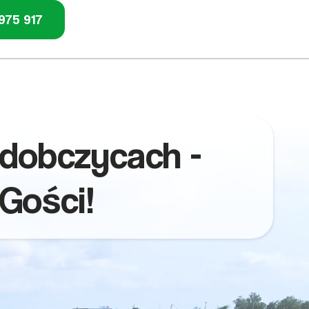
975 917
edobczycach -
Gości!