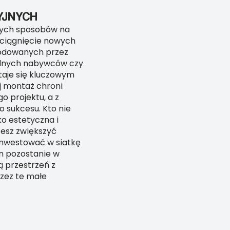
YJNYCH
nych sposobów na
yciągnięcie nowych
wodowanych przez
jalnych nabywców czy
taje się kluczowym
ej montaż chroni
o projektu, a z
 sukcesu. Kto nie
ko estetyczna i
żesz zwiększyć
inwestować w siatkę
n pozostanie w
ą przestrzeń z
rzez te małe