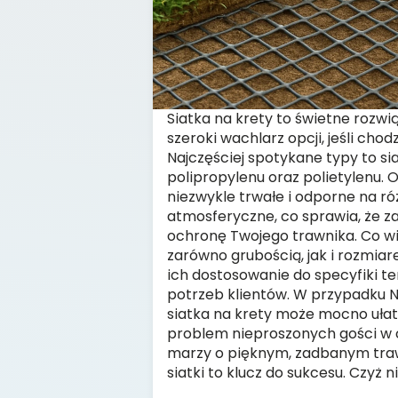
Siatka na krety to świetne rozwią
szeroki wachlarz opcji, jeśli chodz
Najczęściej spotykane typy to si
polipropylenu oraz polietylenu. 
niezwykle trwałe i odporne na r
atmosferyczne, co sprawia, że z
ochronę Twojego trawnika. Co więc
zarówno grubością, jak i rozmia
ich dostosowanie do specyfiki t
potrzeb klientów. W przypadku 
siatka na krety może mocno ułatw
problem nieproszonych gości w o
marzy o pięknym, zadbanym trawn
siatki to klucz do sukcesu. Czyż n