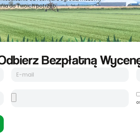
nia do Twoich potrzeb.
Odbierz Bezpłatną Wycene
o