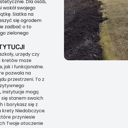
stetycznie. Dla osób,
ni wokół swojego
iątkę. Siatka na
ieszyć się ogrodem
ie zadbać o to
ego zielonego
TYTUCJI
 szkoły, urzędy czy
ść kretów może
jak i funkcjonalne.
óre pozwala na
u przestrzeni. To z
ozytywnego
u, instytucje mogą
ąc się stanem swoich
 i borykasz się z
 krety Niedobczyce.
które przyniesie
ech Twoje otoczenie