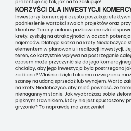
prezentuje się tak, jak na to zasługuje!
KORZYŚCI DLA INWESTYCJI KOMERC
Inwestorzy komercyjni często poszukują efektyw
podniesienie wartości swoich projektów oraz prz
klientów. Tereny zielone, pozbawione szkód spo
krety, zyskują na atrakcyjności w oczach potenc
najemców. Dlatego siatka na krety Niedobczyce s
elementem w planowaniu i realizacji inwestycji. J
teren, co korzystnie wpływa na postrzeganie całeg
czasem może przyczynić się do jego komercyjnego
chciałby, aby jego inwestycja była postrzegana ja
zadbana? Właśnie dzięki takiemu rozwiązaniu mo
szansę na udaną sprzedaż lub wynajem. Warto za
na krety Niedobczyce, aby mieć pewność, że tere
nienagannym stanie. Jak wyobrażasz sobie zielon
pięknym trawnikiem, który nie jest spustoszony p
gryzonie? To naprawdę ma znaczenie!