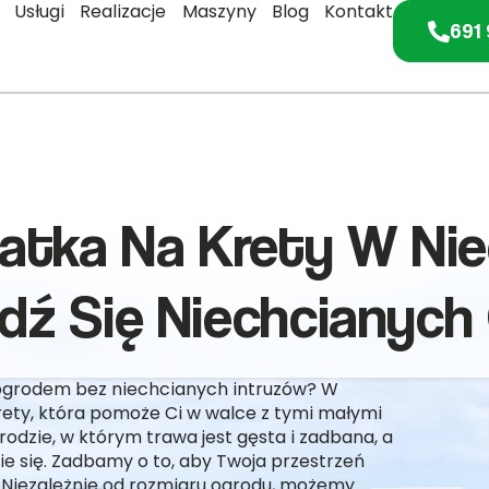
Usługi
Realizacje
Maszyny
Blog
Kontakt
691 
atka Na Krety W Ni
dź Się Niechcianych 
m ogrodem bez niechcianych intruzów? W
ety, która pomoże Ci w walce z tymi małymi
odzie, w którym trawa jest gęsta i zadbana, a
e się. Zadbamy o to, aby Twoja przestrzeń
. Niezależnie od rozmiaru ogrodu, możemy