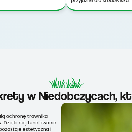
przyjazne dla środowiska.
 krety w Niedobczycach, k
wałą ochronę trawnika
 Dzięki niej tunelowanie
pozostaje estetyczna i