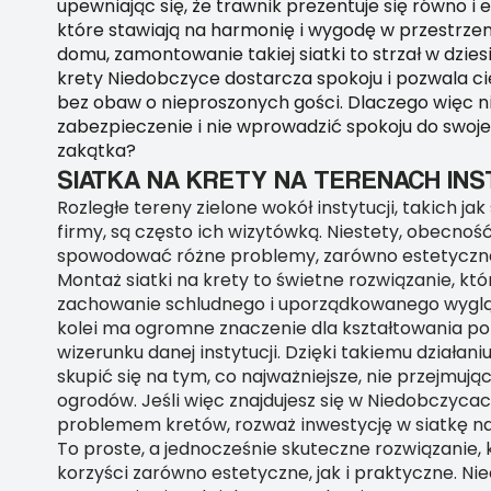
upewniając się, że trawnik prezentuje się równo i e
które stawiają na harmonię i wygodę w przestrze
domu, zamontowanie takiej siatki to strzał w dzies
krety Niedobczyce dostarcza spokoju i pozwala c
bez obaw o nieproszonych gości. Dlaczego więc n
zabezpieczenie i nie wprowadzić spokoju do swoj
zakątka?
SIATKA NA KRETY NA TERENACH INS
Rozległe tereny zielone wokół instytucji, takich jak
firmy, są często ich wizytówką. Niestety, obecno
spowodować różne problemy, zarówno estetyczne, 
Montaż siatki na krety to świetne rozwiązanie, kt
zachowanie schludnego i uporządkowanego wygląd
kolei ma ogromne znaczenie dla kształtowania p
wizerunku danej instytucji. Dzięki takiemu działani
skupić się na tym, co najważniejsze, nie przejmuj
ogrodów. Jeśli więc znajdujesz się w Niedobczycach
problemem kretów, rozważ inwestycję w siatkę na
To proste, a jednocześnie skuteczne rozwiązanie, 
korzyści zarówno estetyczne, jak i praktyczne. Ni