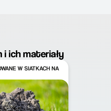
i ich materiały
OWANE W SIATKACH NA