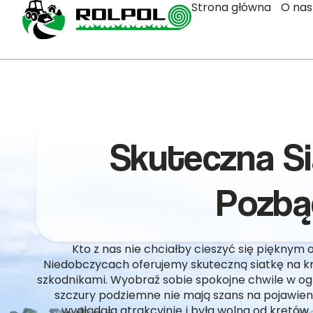
Strona główna
O nas
Skuteczna Si
Pozbą
Kto z nas nie chciałby cieszyć się piękny
Niedobczycach oferujemy skuteczną siatkę na kr
szkodnikami. Wyobraź sobie spokojne chwile w ogr
szczury podziemne nie mają szans na pojawieni
wyglądała atrakcyjnie i była wolna od kretów