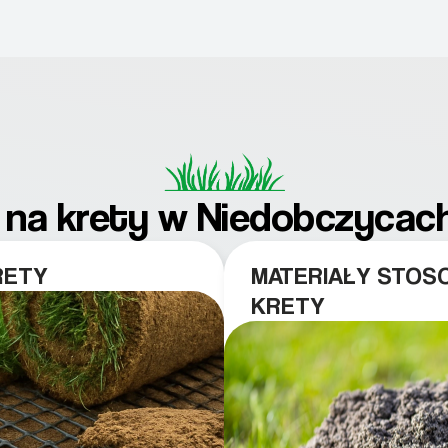
 na krety w Niedobczycach 
RETY
MATERIAŁY STOS
KRETY