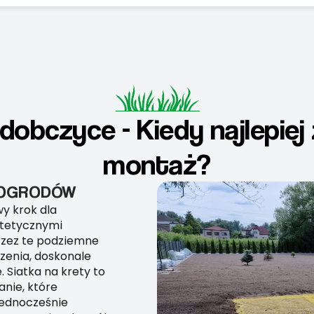
edobczyce - Kiedy najlepiej
montaż?
I OGRODÓW
wy krok dla
stetycznymi
rzez te podziemne
czenia, doskonale
. Siatka na krety to
anie, które
jednocześnie