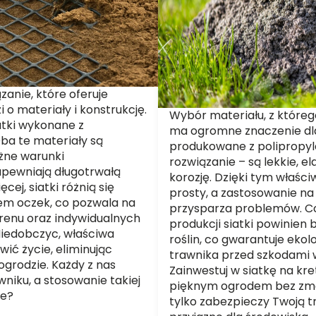
zanie, które oferuje
i o materiały i konstrukcję.
Wybór materiału, z któreg
atki wykonane z
ma ogromne znaczenie dla 
Oba te materiały są
produkowane z polipropyle
óżne warunki
rozwiązanie – są lekkie, e
apewniają długotrwałą
korozję. Dzięki tym właści
ej, siatki różnią się
prosty, a zastosowanie na
rem oczek, co pozwala na
przysparza problemów. Co 
erenu oraz indywidualnych
produkcji siatki powinien 
Niedobczyc, właściwa
roślin, co gwarantuje eko
ić życie, eliminując
trawnika przed szkodami 
grodzie. Każdy z nas
Zainwestuj w siatkę na kre
iku, a stosowanie takiej
pięknym ogrodem bez zmar
ie?
tylko zabezpieczy Twoją t