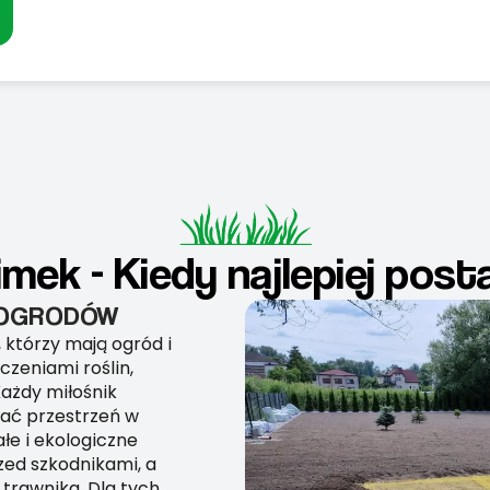
imek - Kiedy najlepiej post
I OGRODÓW
, którzy mają ogród i
czeniami roślin,
ażdy miłośnik
mać przestrzeń w
łe i ekologiczne
zed szkodnikami, a
trawnika. Dla tych,