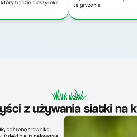
który będzie cieszył oko
te gryzonie.
yści z używania siatki na 
wałą ochronę trawnika
 Dzięki niej tunelowanie