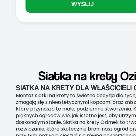
WYŚLIJ
Siatka na krety Oz
SIATKA NA KRETY DLA WŁAŚCICIEL
Montaż siatki na krety to świetna decyzja dla tych
zmagają się z nieestetycznymi kopcami oraz znisz
które przynoszą te małe, podziemne stworzenia. K
pięknych ogrodów wie, jak istotne jest, aby utrzy
doskonałym stanie. Siatka na krety Ozimek to trwa
rozwiązanie, które skutecznie broni nasz ogród pr
przy tym pozwala cieszyć się równą powierzchnią 