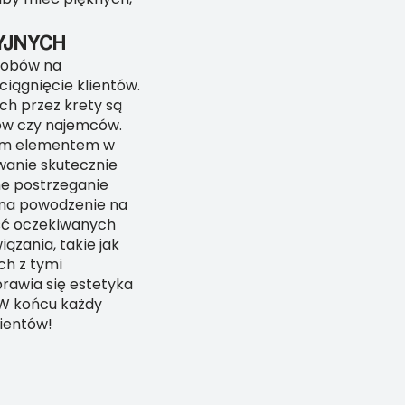
YJNYCH
osobów na
ciągnięcie klientów.
h przez krety są
ców czy najemców.
owym elementem w
owanie skutecznie
ne postrzeganie
 na powodzenie na
eść oczekiwanych
zania, takie jak
ch z tymi
prawia się estetyka
 W końcu każdy
lientów!