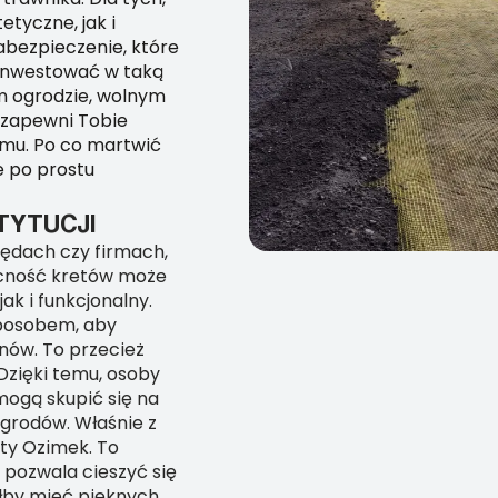
etyczne, jak i
zabezpieczenie, które
ainwestować w taką
im ogrodzie, wolnym
 zapewni Tobie
domu. Po co martwić
e po prostu
TYTUCJI
rzędach czy firmach,
becność kretów może
ak i funkcjonalny.
sposobem, aby
nów. To przecież
 Dzięki temu, osoby
mogą skupić się na
ogrodów. Właśnie z
ty Ozimek. To
e pozwala cieszyć się
ałby mieć pięknych,