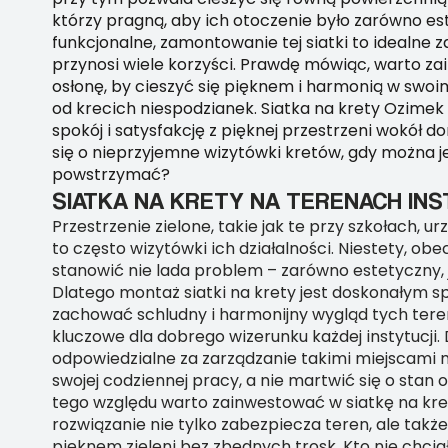
którzy pragną, aby ich otoczenie było zarówno est
funkcjonalne, zamontowanie tej siatki to idealne 
przynosi wiele korzyści. Prawdę mówiąc, warto z
osłonę, by cieszyć się pięknem i harmonią w swo
od krecich niespodzianek. Siatka na krety Ozimek
spokój i satysfakcję z pięknej przestrzeni wokół 
się o nieprzyjemne wizytówki kretów, gdy można j
powstrzymać?
SIATKA NA KRETY NA TERENACH INS
Przestrzenie zielone, takie jak te przy szkołach, u
to często wizytówki ich działalności. Niestety, o
stanowić nie lada problem – zarówno estetyczny, j
Dlatego montaż siatki na krety jest doskonałym 
zachować schludny i harmonijny wygląd tych tere
kluczowe dla dobrego wizerunku każdej instytucji.
odpowiedzialne za zarządzanie takimi miejscami 
swojej codziennej pracy, a nie martwić się o stan 
tego względu warto zainwestować w siatkę na kre
rozwiązanie nie tylko zabezpiecza teren, ale takż
pięknem zieleni bez zbędnych trosk. Kto nie chci