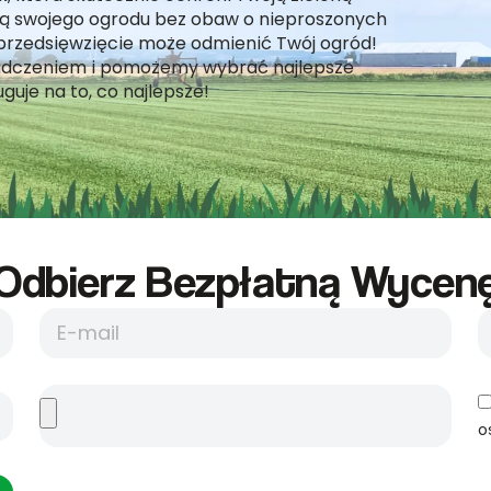
tyką swojego ogrodu bez obaw o nieproszonych
e przedsięwzięcie może odmienić Twój ogród!
iadczeniem i pomożemy wybrać najlepsze
guje na to, co najlepsze!
Odbierz Bezpłatną Wycene
o