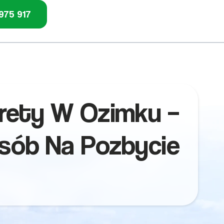
975 917
rety W Ozimku –
osób Na Pozbycie