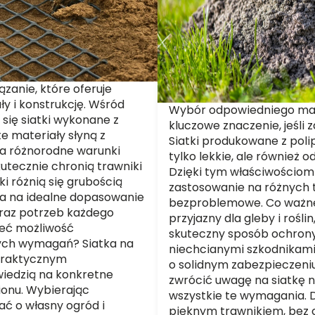
ązanie, które oferuje
ały i konstrukcję. Wśród
Wybór odpowiedniego mate
 się siatki wykonane z
kluczowe znaczenie, jeśli 
te materiały słyną z
Siatki produkowane z polip
 na różnorodne warunki
tylko lekkie, ale również o
utecznie chronią trawniki
Dzięki tym właściwościom 
ki różnią się grubością
zastosowanie na różnych 
la na idealne dopasowanie
bezproblemowe. Co ważne,
oraz potrzeb każdego
przyjazny dla gleby i rośli
mieć możliwość
skuteczny sposób ochrony
ych wymagań? Siatka na
niechcianymi szkodnikami,
 praktycznym
o solidnym zabezpieczeni
wiedzią na konkretne
zwrócić uwagę na siatkę n
onu. Wybierając
wszystkie te wymagania. D
ć o własny ogród i
pięknym trawnikiem, bez 