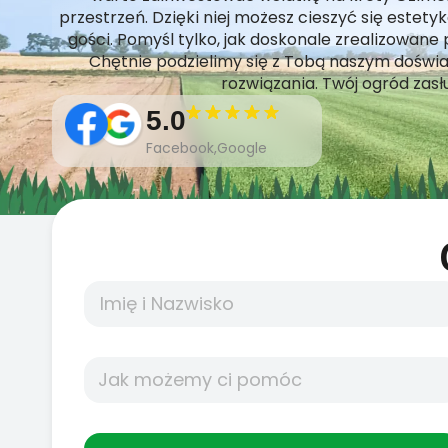
przestrzeń. Dzięki niej możesz cieszyć się este
gości. Pomyśl tylko, jak doskonale zrealizowan
Chętnie podzielimy się z Tobą naszym dośw
rozwiązania. Twój ogród zasłu
5.0
Facebook,Google