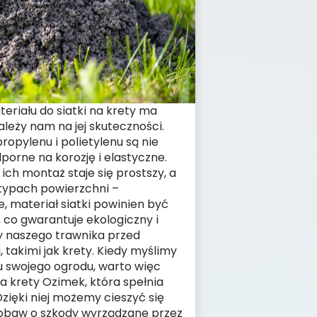
riału do siatki na krety ma
zależy nam na jej skuteczności.
ropylenu i polietylenu są nie
dporne na korozję i elastyczne.
ich montaż staje się prostszy, a
typach powierzchni –
 materiał siatki powinien być
n, co gwarantuje ekologiczny i
 naszego trawnika przed
 takimi jak krety. Kiedy myślimy
u swojego ogrodu, warto więc
a krety Ozimek, która spełnia
zięki niej możemy cieszyć się
obaw o szkody wyrządzane przez