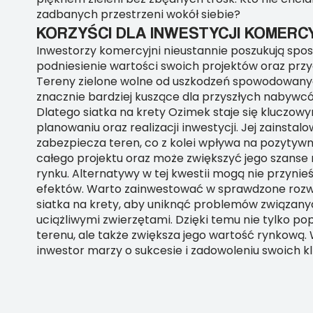
zadbanych przestrzeni wokół siebie?
KORZYŚCI DLA INWESTYCJI KOMERC
Inwestorzy komercyjni nieustannie poszukują sp
podniesienie wartości swoich projektów oraz przy
Tereny zielone wolne od uszkodzeń spowodowanyc
znacznie bardziej kuszące dla przyszłych nabyw
Dlatego siatka na krety Ozimek staje się klucz
planowaniu oraz realizacji inwestycji. Jej zainstal
zabezpiecza teren, co z kolei wpływa na pozytyw
całego projektu oraz może zwiększyć jego szanse
rynku. Alternatywy w tej kwestii mogą nie przyni
efektów. Warto zainwestować w sprawdzone rozwią
siatka na krety, aby uniknąć problemów związany
uciążliwymi zwierzętami. Dzięki temu nie tylko po
terenu, ale także zwiększa jego wartość rynkową.
inwestor marzy o sukcesie i zadowoleniu swoich k