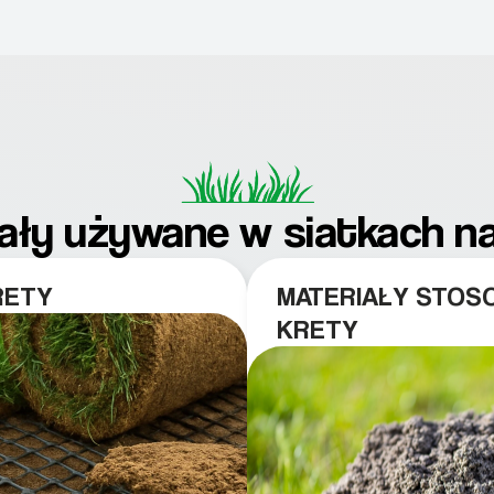
iały używane w siatkach n
RETY
MATERIAŁY STOS
KRETY