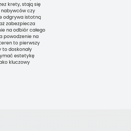
z krety, stają się
h nabywców czy
e odgrywa istotną
taż zabezpiecza
nie na odbiór całego
na powodzenie na
eren to pierwszy
y to doskonały
rzymać estetykę
jako kluczowy