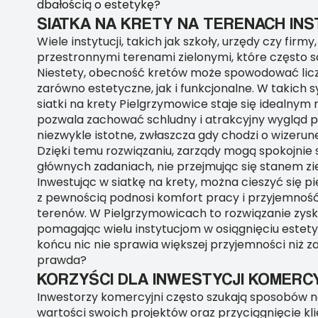
dbałością o estetykę?
SIATKA NA KRETY NA TERENACH INS
Wiele instytucji, takich jak szkoły, urzędy czy firmy
przestronnymi terenami zielonymi, które często s
Niestety, obecność kretów może spowodować lic
zarówno estetyczne, jak i funkcjonalne. W takich
siatki na krety Pielgrzymowice staje się idealnym
pozwala zachować schludny i atrakcyjny wygląd pr
niezwykle istotne, zwłaszcza gdy chodzi o wizerunek
Dzięki temu rozwiązaniu, zarządy mogą spokojnie 
głównych zadaniach, nie przejmując się stanem zie
Inwestując w siatkę na krety, można cieszyć się 
z pewnością podnosi komfort pracy i przyjemnoś
terenów. W Pielgrzymowicach to rozwiązanie zysk
pomagając wielu instytucjom w osiągnięciu estetyk
końcu nic nie sprawia większej przyjemności niż 
prawda?
KORZYŚCI DLA INWESTYCJI KOMERC
Inwestorzy komercyjni często szukają sposobów n
wartości swoich projektów oraz przyciągnięcie kl