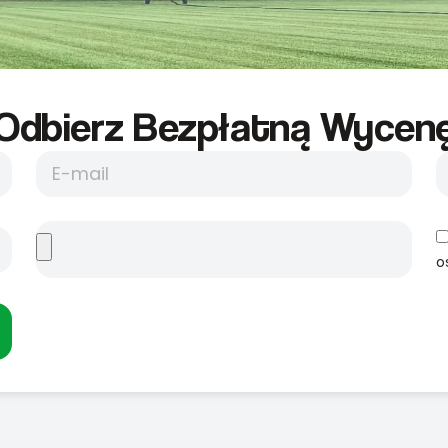
Odbierz Bezpłatną Wycene
o