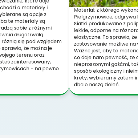
związanie, które daje
 chodzi o materiały i
Materiał, z którego wykona
ybierane są opcje z
Pielgrzymowice, odgrywa k
Oba te materiały są
Siatki produkowane z polip
radzą sobie z różnymi
lekkie, odporne na różnor
wnia długotrwałą
elastyczne. To sprawia, że
i różnią się pod względem
zastosowanie możliwe na 
o sprawia, że można je
Ważne jest, aby te materia
wojego terenu oraz
co daje nam pewność, że 
esteś zainteresowany,
nieproszonymi gośćmi, tak
grzymowicach – na pewno
sposób ekologiczny i niei
krety, wybieramy zatem i
dba o naszą zieleń.