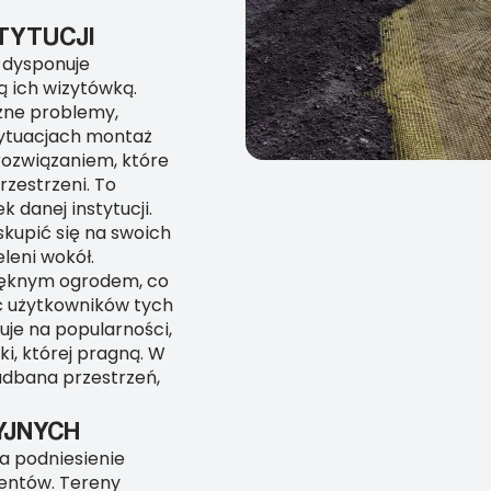
TYTUCJI
, dysponuje
ą ich wizytówką.
zne problemy,
 sytuacjach montaż
 rozwiązaniem, które
zestrzeni. To
 danej instytucji.
skupić się na swoich
leni wokół.
pięknym ogrodem, co
ć użytkowników tych
uje na popularności,
i, której pragną. W
zadbana przestrzeń,
YJNYCH
a podniesienie
ientów. Tereny