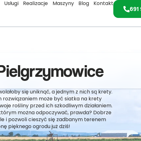
Usługi
Realizacje
Maszyny
Blog
Kontakt
691 
 Pielgrzymowice
olałoby się uniknąć, a jednym z nich są krety.
m rozwiązaniem może być siatka na krety
swoje rośliny przed ich szkodliwym działaniem.
w którym można odpoczywać, prawda? Dobrze
ale i pozwoli cieszyć się zadbanym terenem
onę pięknego ogrodu już dziś!