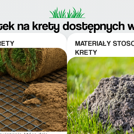
atek na krety dostępnych
RETY
MATERIAŁY STOS
KRETY