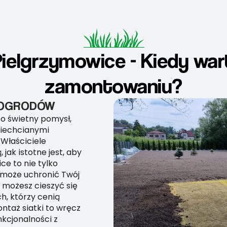
Pielgrzymowice - Kiedy war
zamontowaniu?
I OGRODÓW
To świetny pomysł,
 niechcianymi
 Właściciele
ak istotne jest, aby
ce to nie tylko
pomoże uchronić Twój
 możesz cieszyć się
h, którzy cenią
ntaż siatki to wręcz
nkcjonalności z