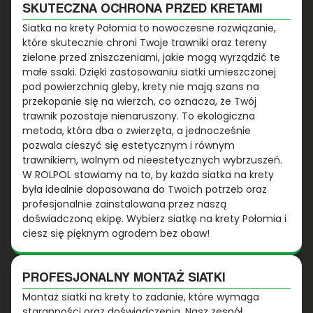
SKUTECZNA OCHRONA PRZED KRETAMI
Siatka na krety Połomia to nowoczesne rozwiązanie,
które skutecznie chroni Twoje trawniki oraz tereny
zielone przed zniszczeniami, jakie mogą wyrządzić te
małe ssaki. Dzięki zastosowaniu siatki umieszczonej
pod powierzchnią gleby, krety nie mają szans na
przekopanie się na wierzch, co oznacza, że Twój
trawnik pozostaje nienaruszony. To ekologiczna
metoda, która dba o zwierzęta, a jednocześnie
pozwala cieszyć się estetycznym i równym
trawnikiem, wolnym od nieestetycznych wybrzuszeń.
W ROLPOL stawiamy na to, by każda siatka na krety
była idealnie dopasowana do Twoich potrzeb oraz
profesjonalnie zainstalowana przez naszą
doświadczoną ekipę. Wybierz siatkę na krety Połomia i
ciesz się pięknym ogrodem bez obaw!
PROFESJONALNY MONTAŻ SIATKI
Montaż siatki na krety to zadanie, które wymaga
staranności oraz doświadczenia. Nasz zespół