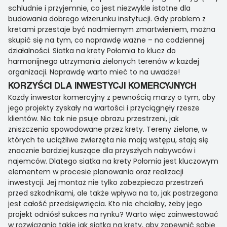
schludnie i przyjemnie, co jest niezwykle istotne dla
budowania dobrego wizerunku instytucji. Gdy problem z
kretami przestaje być nadmiernym zmartwieniem, można
skupić się na tym, co naprawdę ważne – na codziennej
działalności. Siatka na krety Połomia to klucz do
harmonijnego utrzymania zielonych terenów w każdej
organizacji. Naprawdę warto mieć to na uwadze!
KORZYŚCI DLA INWESTYCJI KOMERCYJNYCH
Każdy inwestor komercyjny z pewnością marzy o tym, aby
jego projekty zyskały na wartości i przyciągnęły rzesze
klientów. Nic tak nie psuje obrazu przestrzeni, jak
zniszczenia spowodowane przez krety. Tereny zielone, w
których te uciążliwe zwierzęta nie mają wstępu, stają się
znacznie bardziej kuszące dla przyszłych nabywców i
najemców. Dlatego siatka na krety Połomia jest kluczowym
elementem w procesie planowania oraz realizacji
inwestycji. Jej montaż nie tylko zabezpiecza przestrzeń
przed szkodnikami, ale także wpływa na to, jak postrzegana
jest całość przedsięwzięcia. Kto nie chciałby, żeby jego
projekt odniósł sukces na rynku? Warto więc zainwestować
w rozwiązania takie jak siatka na krety, aby zapewnić sobie