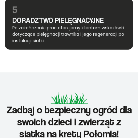
5
DORADZTWO PIELĘGNACYJNE
Po zakończeniu prac oferujemy klientom wskazówki
dotyczące pielęgnacji trawnika i jego regeneracji po
instalacji siatki.
Zadbaj o bezpieczny ogród dla
swoich dzieci i zwierząt z
siatką na krety Połomia!