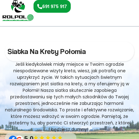
691 975 917
Siatka Na Krety Połomia
Jeśli kiedykolwiek miały miejsce w Twoim ogrodzie
niespodziewane wizyty kreta, wiesz, jak potrafią one
uprzykrzyć życie. W takich sytuacjach świetnym
rozwiązaniem jest siatka na krety, a my oferujemy ją w
Połomii! Nasza siatka skutecznie zapobiega
przedostawaniu się tych małych szkodników do Twojej
przestrzeni, jednocześnie nie zaburzając harmonii
naturalnego środowiska. To proste i efektywne rozwiązanie,
które możesz wdrożyć w swoim ogrodzie. Pamiętaj, że
jesteśmy tu, aby pomóc Ci stworzyć przestrzeń, z której
będziesz dumny!
5.0