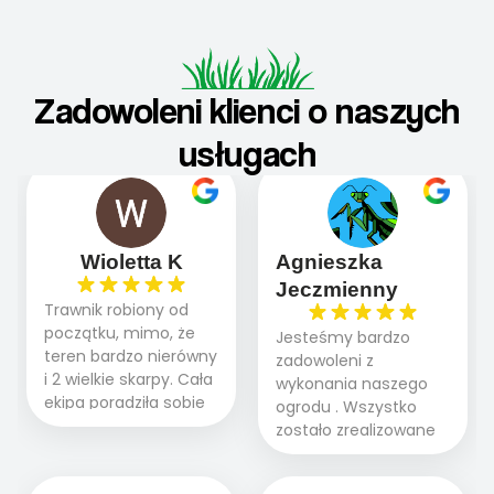
Zadowoleni klienci o naszych
usługach
Wioletta K
Agnieszka
Jeczmienny
Trawnik robiony od
początku, mimo, że
Jesteśmy bardzo
teren bardzo nierówny
zadowoleni z
i 2 wielkie skarpy. Cała
wykonania naszego
ekipa poradziła sobie
ogrodu . Wszystko
WSPANIALE od
zostało zrealizowane
początku do końca,
fachowo, rzetelnie i
profesionalny sprzęt,
zgodnie z naszymi