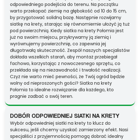
odpowiedniego podejścia do terenu. Na początku
warto przekopać ziemię na głębokość od 10 do 15 cm,
by przygotować solidną bazę. Następnie rozwijamy
siatkę na krety, starając się równomiernie ułożyć ją tuż
pod powierzchnią. Kiedy siatka na krety Połomia jest
już na swoim miejscu, przykrywamy ją ziemią i
wyrównujemy powierzchnię, co zapewnia jej
długotrwałą skuteczność. Zespół naszych specjalistów
dokłada wszelkich starań, aby montaż przebiegał
fachowo, korzystając z nowoczesnego sprzętu, co
przekłada się na niezawodność i trwałość realizacji.
Czyż nie warto mieć pewności, że Twój ogród będzie
wolny od nieproszonych gości? Siatka na krety
Połomia to idealne rozwiązanie dla każdego, kto
pragnie zadbać o swój teren.
DOBÓR ODPOWIEDNIEJ SIATKI NA KRETY
Wybór odpowiedniej siatki na krety to klucz do
sukcesu, jeśli chcemy uzyskać zamierzony efekt. Nasi
specjaliści z przyjemnością pomogą dobrać idealny