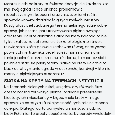
Montaż siatki na krety to świetna decyzja dla każdego, kto
ma swój ogród i chce uniknąć problemów z
nieestetycznymi kopcami oraz zniszczeniami roślin
spowodowanymi działalnością tych małych intruzów.
Każdy właściciel zadbanego terenu zielonego zdaje sobie
sprawę, jak istotne jest utrzymywanie piękna swojego
otoczenia. Dobrze dobrana siatka na krety Połomia to nie
tylko skuteczna ochrona, ale także ekologiczne i trwałe
rozwiązanie, które pozwala zachować równą, estetyczną
powierzchnię trawnika. Jeżeli zależy nam na harmonii i
funkcjonalności przestrzeni wokół domu, to montaż siatki
powinien stać się priorytetem. Siatka na krety Połomia to
klucz do utrzymania ogrodu w doskonałej kondycji – kto nie
marzy o piękniejszym otoczeniu?
SIATKA NA KRETY NA TERENACH INSTYTUCJI
Na terenach zielonych szkół, urzędów czy różnych firm
często można zauważyć piękne, zadbane przestrzenie.
Niestety, ich mieszkańcy – krępe, małe krety – mogą
sprawić, że estetyka i funkcjonalność tych miejsc mocno
ucierpią. Dlatego warto pomyśleć o montażu siatki na
krety Połomia. To prosty sposób na to, by ogrody wyglądały