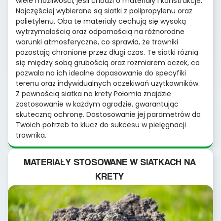
wiele możliwości, jeśli chodzi o materiały i konstrukcje.
Najczęściej wybierane są siatki z polipropylenu oraz
polietylenu. Oba te materiały cechują się wysoką
wytrzymałością oraz odpornością na różnorodne
warunki atmosferyczne, co sprawia, że trawniki
pozostają chronione przez długi czas. Te siatki różnią
się między sobą grubością oraz rozmiarem oczek, co
pozwala na ich idealne dopasowanie do specyfiki
terenu oraz indywidualnych oczekiwań użytkowników.
Z pewnością siatka na krety Połomia znajdzie
zastosowanie w każdym ogrodzie, gwarantując
skuteczną ochronę. Dostosowanie jej parametrów do
Twoich potrzeb to klucz do sukcesu w pielęgnacji
trawnika.
MATERIAŁY STOSOWANE W SIATKACH NA
KRETY