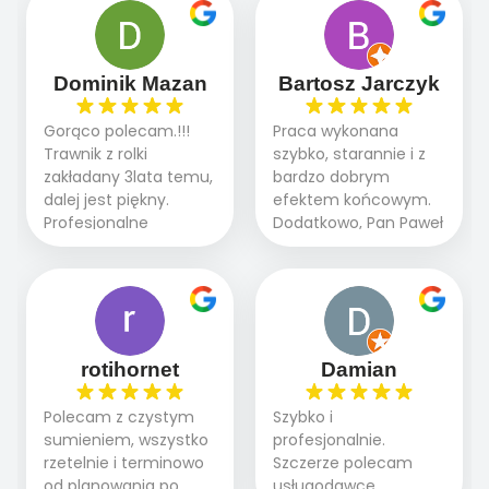
panowie wiedzą co
oczekiwaniami. Prace
robią. Wszystko poszło
przebiegały sprawnie
sprawnie i szybko.
dzięki temu,że firma
Doradztwo w
działa kompleksowo :
Dominik Mazan
Bartosz Jarczyk
pielęgnacji trawnika
ogrodnictwo,nawodnienie,
teraz i na późniejszym
brukarstwo.Efekt
Gorąco polecam.!!!
Praca wykonana
etapie jest dużym
końcowy przerósł
Trawnik z rolki
szybko, starannie i z
plusem. Teraz razem
nasze oczekiwania.
zakładany 3lata temu,
bardzo dobrym
z dzieckiem i małym
Polecamy tę firmę
dalej jest piękny.
efektem końcowym.
pieskiem cieszymy się
wszystkim , którzy
Profesjonalne
Dodatkowo, Pan Paweł
pięknym trawnikiem :)
marzą o pięknym
podejście do pracy,
chętnie udziela porad
A trawa robi efekt
ogrodzie.
terminowo wykonane
i odpowiedzie na
WOW. Polecam firmę
2 zlecenia na rolkę.
pytania.
w 100%
Polecam.
rotihornet
Damian
Polecam z czystym
Szybko i
sumieniem, wszystko
profesjonalnie.
rzetelnie i terminowo
Szczerze polecam
od planowania po
usługodawcę.