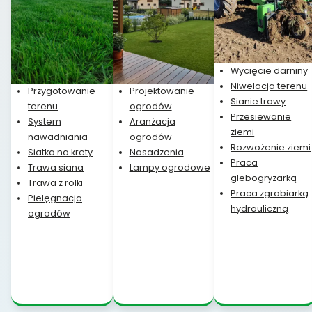
Wycięcie darniny
Niwelacja terenu
Przygotowanie
Projektowanie
Sianie trawy
terenu
ogrodów
Przesiewanie
System
Aranżacja
ziemi
nawadniania
ogrodów
Rozwożenie ziemi
Siatka na krety
Nasadzenia
Praca
Trawa siana
Lampy ogrodowe
glebogryzarką
Trawa z rolki
Praca zgrabiarką
Pielęgnacja
hydrauliczną
ogrodów